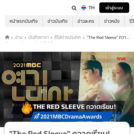
TH
เข้าสู่ระบบ
หน้าแรกบันเทิง
ข่าวบันเทิง
ข่าวละคร
ข่าวหนัง
รี
อ่าน
บันเทิงดารา
ซีรีส์ต่างประเทศ
"The Red Sleeve" กวาด
เรียบ! สรุปผลรางวัลซีรีส์ดีเด่น 2021 MBC Drama Awards
"The Red Sleeve" กวาดเรียบ!