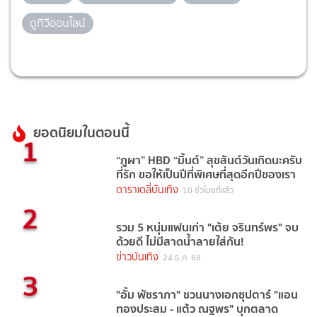
ดูทีวีออนไลน์
ยอดนิยมในตอนนี้
1
“ภูผา” HBD “มิ้นต์” สุขสันต์วันเกิดนะครับ
ที่รัก ขอให้เป็นปีที่พิเศษที่สุดอีกปีของเรา
ดาราเดลี่บันเทิง
10 ชั่วโมงที่แล้ว
2
รวม 5 หนุ่มแฟนเก่า "เต้ย จรินทร์พร" จบ
ด้วยดี ไม่มีสาดน้ำลายใส่กัน!
ข่าวบันเทิง
24 ธ.ค. 68
3
"อั้ม พัชราภา" ชวนนางเอกซุปตาร์ "แอน
ทองประสม - แต้ว ณฐพร" บุกตลาด