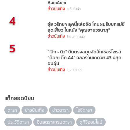
AumAum
ข่าวบันเทิง
4 วันที่แล้ว
4
จุ๋ย วรัทยา ลุคนี้หล่อจัด โกนผมรับบทแม่ชี
สุดเฟี้ยว ในหนัง "คุณยายวรนาฎ"
ข่าวบันเทิง
34 นาทีที่แล้ว
5
"เป๊ก - นิว" บินตรงสมุยจัดบิ๊กเซอร์ไพรส์
"ต๊อกแต๊ก A4" ฉลองวันเกิดวัย 43 ปีสุด
อบอุ่น
ข่าวบันเทิง
16 ก.ค. 69
แท็กยอดนิยม
ดารา
ข่าวบันเทิง
ข่าวดารา
ไอจีดารา
ประวัติดารา
อินสตราแกรมดารา
ดูทีวีออนไลน์