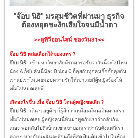
"จ๊อบ นิธิ" มรสุมชีวิตที่ผ่านมา ธุรกิจ
ต้องหยุดชะงักเสียใจจนมีน้ำตา
>>ดูทีวีออนไลน์ ช่องวัน31<<
จ๊อบ นิธิ หล่อเลือกได้ของแทร่ ?
จ๊อบ นิธิ :
เข้ามหาวิทยาลัยมีรถมารอรับว่าวันนี้จะไปไหน
น้อง A ก็ขับคันนี้น้อง B น้อง C ก็คุยกับทุกคนกิ๊กกั๊กคุยกัน
เราแย่เราไม่เคยมอบความรักให้เขาเลยมีผู้หญิงร้องไห้
เต็มไปหมดเลยพี่
เกิดอะไรขึ้น เมื่อ จ๊อบ นิธิ โดนผู้หญิงขอเลิก ?
จ๊อบ นิธิ :
เดิน ๆ อยู่ดี ๆ ก็รู้สึกว่าเหมือนมีคนเดินตามเรา
เต็มไปหมดเลย ผู้หญิงคนนี้หันมาพูดกับเราว่ากลับกัน
เถอะ พอกลับไปถึงบ้านเขาเขาบอกเราว่านับตั้งแต่นี่เรา
ค่อย ๆ ห่างกันนะฉันจะสู้จนถึงที่สุด ฝืนเดินเข้าไปในห้อง