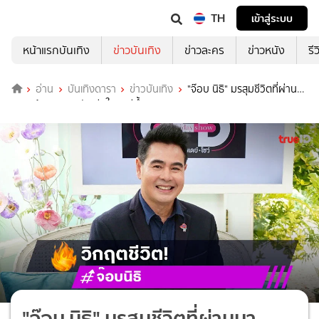
TH
เข้าสู่ระบบ
หน้าแรกบันเทิง
ข่าวบันเทิง
ข่าวละคร
ข่าวหนัง
รี
อ่าน
บันเทิงดารา
ข่าวบันเทิง
"จ๊อบ นิธิ" มรสุมชีวิตที่ผ่านมา
ธุรกิจต้องหยุดชะงักเสียใจจนมีน้ำตา
"จ๊อบ นิธิ" มรสุมชีวิตที่ผ่านมา