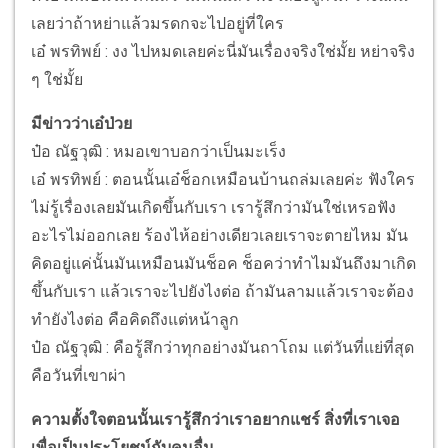
เลยว่าถ้าหย่าแล้วมรดกจะไปอยู่ที่ใคร
เอ๋ พรทิพย์ : งง ไปหมดเลยค่ะนี่มันเรื่องจริงใช่มั้ย หย่าจริง
ๆ ใช่มั้ย
มีข่าวว่าเอ๋ป่วย
ป๋อ ณัฐวุฒิ : หมอเขาบอกว่าเป็นมะเร็ง
เอ๋ พรทิพย์ : ตอนนั้นเอ๋ช็อกเหมือนบ้านถล่มเลยค่ะ ฟังใคร
ไม่รู้เรื่องเลยมันเกิดขึ้นกับเรา เรารู้สึกว่ามันใช่เหรอฟัง
อะไรไม่ออกเลย ร้องไห้อย่างเดียวเลยเราจะตายไหม มัน
คิดอยู่แค่นั้นมันเหมือนมันช็อค ช็อคว่าทำไมมันถึงมาเกิด
ขึ้นกับเรา แล้วเราจะไปยังไงต่อ ถ้ามันลามแล้วเราจะต้อง
ทำยังไงต่อ คือคิดถึงแต่หน้าลูก
ป๋อ ณัฐวุฒิ : คือรู้สึกว่าทุกอย่างมันถาโถม แต่วันที่แย่ที่สุด
คือวันที่เขาผ่า
ความตั้งใจตอนนั้นเรารู้สึกว่าเราอยากแชร์ สิ่งที่เราเจอ
เพื่อเป็นประโยชน์กับคนอื่น