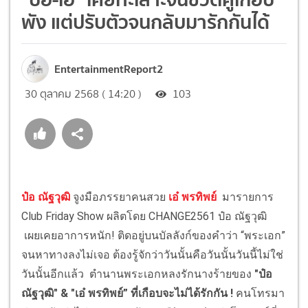
พัง แต่ปรับตัวจนกลับมารักกันได้
EntertainmentReport2
30 ตุลาคม 2568 ( 14:20 )
103
ป๋อ ณัฐวุฒิ
จูงมือภรรยาคนสวย
เอ๋ พรทิพย์
มารายการ
Club Friday Show ผลิตโดย CHANGE2561 ป๋อ ณัฐวุฒิ
เผยเคยอาการหนัก! ติดอยู่บนบัลลังก์ของคำว่า “พระเอก”
จนหาทางลงไม่เจอ ต้องรู้จักว่าวันนั้นคือวันนั้นวันนี้ไม่ใช่
วันนั้นอีกแล้ว ตำนานพระเอกหลงรักนางร้ายของ
"ป๋อ
ณัฐวุฒิ" & "เอ๋ พรทิพย์” ที่เกือบจะไม่ได้รักกัน !
คนโทรมา