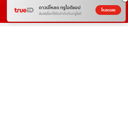
ดาวน์โหลด ทรูไอดีแอป
โหลดเลย
สัมผัสโลกไร้ขีดจำกัดกับทรูไอดี
THE NEXT WORLD-CLASS SMART
ENTERTAINMENT
อีกขั้นของความบันเทิงระดับโลกตรงใจคุณ
วันนี้
ดู
สิทธิพิเศษ
อ่าน
เกม
ตาตั้ง
ช้อปปิ้ง
แพ็กเกจ
กล่องทรูไอดีทีวี