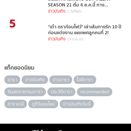
SEASON 21 เริ่ม 6 ส.ค.นี้ ทาง
TrueVisions NOW
ข่าวบันเทิง
1 วันที่แล้ว
5
"เต๋า ดราก้อนไฟว์" เล่าเส้นทางรัก 10 ปี
ก่อนแต่งงาน เผยเพศลูกคนที่ 2!
ข่าวบันเทิง
19 ต.ค. 65
แท็กยอดนิยม
ดารา
ข่าวบันเทิง
ข่าวดารา
ไอจีดารา
อินสตราแกรมดารา
ประวัติดารา
recommended
ดาราเดลี่
ดูทีวีออนไลน์
ข่าวบันเทิงวันนี้