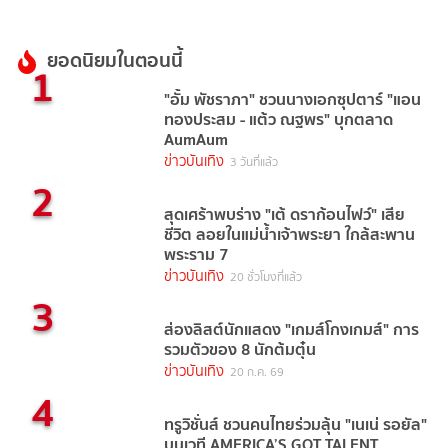
ยอดนิยมในตอนนี้
1
"อั้ม พัชราภา" ชวนนางเอกซุปตาร์ "แอน
ทองประสม - แต้ว ณฐพร" บุกตลาด
AumAum
ข่าวบันเทิง
3 วันที่แล้ว
2
สุดเศร้าพบร่าง "เต้ ดราก้อนไฟว์" เสีย
ชีวิต ลอยในแม่น้ำเจ้าพระยา ใกล้สะพาน
พระราม 7
ข่าวบันเทิง
20 ชั่วโมงที่แล้ว
3
ส่องลิสต์นักแสดง "เกมส์โกงเกมส์" การ
รวมตัวของ 8 นักต้มตุ๋น
ข่าวบันเทิง
20 ก.ค. 69
4
ทรูวิชั่นส์ ชวนคนไทยร่วมลุ้น "เนเน่ รอยัล"
บนเวที AMERICA’S GOT TALENT