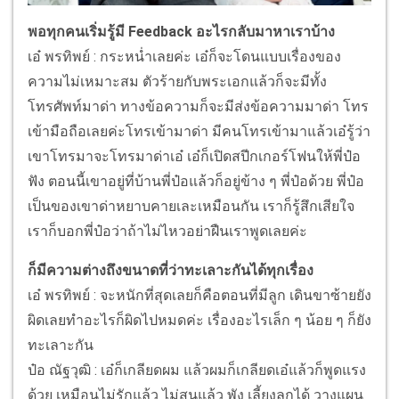
พอทุกคนเริ่มรู้มี Feedback อะไรกลับมาหาเราบ้าง
เอ๋ พรทิพย์ : กระหน่ำเลยค่ะ เอ๋ก็จะโดนแบบเรื่องของ
ความไม่เหมาะสม ตัวร้ายกับพระเอกแล้วก็จะมีทั้ง
โทรศัพท์มาด่า ทางข้อความก็จะมีส่งข้อความมาด่า โทร
เข้ามือถือเลยค่ะโทรเข้ามาด่า มีคนโทรเข้ามาแล้วเอ๋รู้ว่า
เขาโทรมาจะโทรมาด่าเอ๋ เอ๋ก็เปิดสปีกเกอร์โฟนให้พี่ป๋อ
ฟัง ตอนนี้เขาอยู่ที่บ้านพี่ป๋อแล้วก็อยู่ข้าง ๆ พี่ป๋อด้วย พี่ป๋อ
เป็นของเขาด่าหยาบคายเละเหมือนกัน เราก็รู้สึกเสียใจ
เราก็บอกพี่ป๋อว่าถ้าไม่ไหวอย่าฝืนเราพูดเลยค่ะ
ก็มีความต่างถึงขนาดที่ว่าทะเลาะกันได้ทุกเรื่อง
เอ๋ พรทิพย์ : จะหนักที่สุดเลยก็คือตอนที่มีลูก เดินขาซ้ายยัง
ผิดเลยทำอะไรก็ผิดไปหมดค่ะ เรื่องอะไรเล็ก ๆ น้อย ๆ ก็ยัง
ทะเลาะกัน
ป๋อ ณัฐวุฒิ : เอ๋ก็เกลียดผม แล้วผมก็เกลียดเอ๋แล้วก็พูดแรง
ด้วย เหมือนไม่รักแล้ว ไม่สนแล้ว พัง เลี้ยงลูกได้ วางแผน