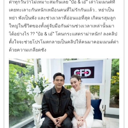
ด่าทุกวันว่าไม่เหมาะสมกันเลย “ป๋อ & เอ๋” เล่าโมเมนต์ที่
เคยทะเลาะกันหนักเหมือนคนที่ไม่รักกันแล้ว... หย่าเป็น
หย่า พังเป็นพัง และช่วงเวลาที่อ่อนแอที่สุด เกิดมรสุมลูก
ใหญ่ในชีวิตของทั้งคู่จับมือกันผ่านช่วงเวลาเหล่านั้นมา
ได้อย่างไร ?? “ป๋อ & เอ๋” โดนกระแสดราม่าหนัก! ลงคลิป
ตั้งใจจะช่วยโปรโมตกลายเป็นคลิปให้คนมาคอมเมนต์ด่า
ด้วยความเกลียดชัง