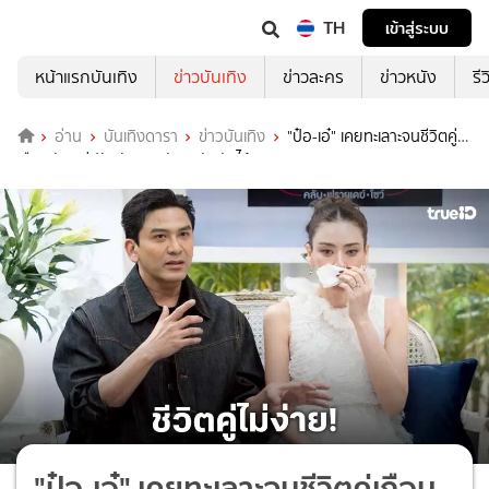
TH
เข้าสู่ระบบ
หน้าแรกบันเทิง
ข่าวบันเทิง
ข่าวละคร
ข่าวหนัง
รี
อ่าน
บันเทิงดารา
ข่าวบันเทิง
"ป๋อ-เอ๋" เคยทะเลาะจนชีวิตคู่
เกือบพัง แต่ปรับตัวจนกลับมารักกันได้
"ป๋อ-เอ๋" เคยทะเลาะจนชีวิตคู่เกือบ