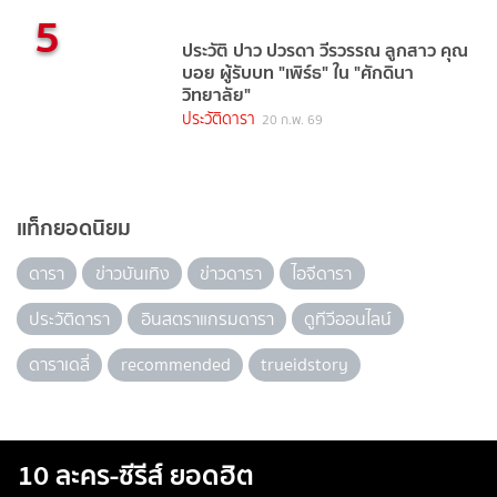
5
ประวัติ ปาว ปวรดา วีรวรรณ ลูกสาว คุณ
บอย ผู้รับบท "เพิร์ธ" ใน "ศักดินา
วิทยาลัย"
ประวัติดารา
20 ก.พ. 69
แท็กยอดนิยม
ดารา
ข่าวบันเทิง
ข่าวดารา
ไอจีดารา
ประวัติดารา
อินสตราแกรมดารา
ดูทีวีออนไลน์
ดาราเดลี่
recommended
trueidstory
10 ละคร-ซีรีส์ ยอดฮิต