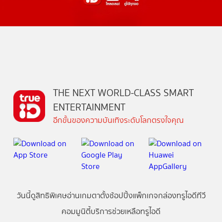
THE NEXT WORLD-CLASS SMART
ENTERTAINMENT
อีกขั้นของความบันเทิงระดับโลกตรงใจคุณ
วันนี้
ดู
สิทธิพิเศษ
อ่าน
เกม
ตาตั้ง
ช้อปปิ้ง
แพ็กเกจ
กล่องทรูไอดีทีวี
คอมมูนิตี้
บริการช่วยเหลือทรูไอดี