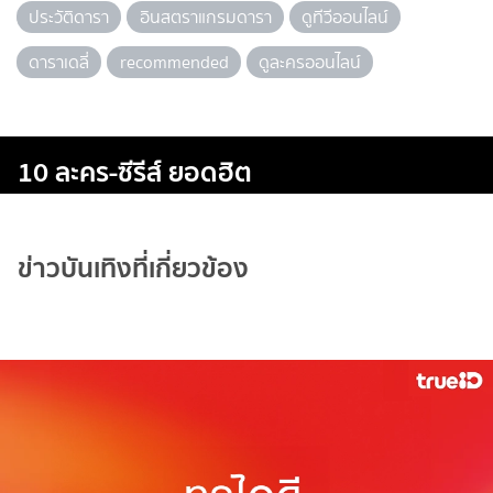
ประวัติดารา
อินสตราแกรมดารา
ดูทีวีออนไลน์
ดาราเดลี่
recommended
ดูละครออนไลน์
10 ละคร-ซีรีส์ ยอดฮิต
ข่าวบันเทิงที่เกี่ยวข้อง