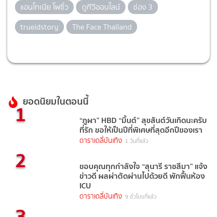
แอนโทเนีย โพซิ้ว
ดูทีวีออนไลน์
ช่อง 3
trueidstory
The Face Thailand
ยอดนิยมในตอนนี้
1
“ภูผา” HBD “มิ้นต์” สุขสันต์วันเกิดนะครับ
ที่รัก ขอให้เป็นปีที่พิเศษที่สุดอีกปีของเรา
ดาราเดลี่บันเทิง
1 วันที่แล้ว
2
ขอบคุณทุกกำลังใจ “สุนารี ราชสีมา” แจ้ง
ข่าวดี ผลผ่าตัดผ่านไปด้วยดี พักฟื้นห้อง
ICU
ดาราเดลี่บันเทิง
9 ชั่วโมงที่แล้ว
3