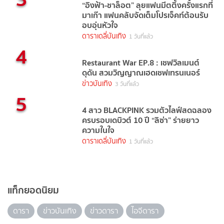
“อิงฟ้า-ชาล็อต” ลุยแฟนมีตติ้งครั้งแรกที่
มาเก๊า แฟนคลับจัดเต็มโปรเจ็คท์ต้อนรับ
อบอุ่นหัวใจ
ดาราเดลี่บันเทิง
1 วันที่แล้ว
4
Restaurant War EP.8 : เชฟวิลเมนต์
ดุดัน สวมวิญญาณเฮดเชฟเทรนเนอร์
ข่าวบันเทิง
3 วันที่แล้ว
5
4 สาว BLACKPINK รวมตัวไลฟ์สดฉลอง
ครบรอบเดบิวต์ 10 ปี “ลิซ่า” ร่ายยาว
ความในใจ
ดาราเดลี่บันเทิง
1 วันที่แล้ว
แท็กยอดนิยม
ดารา
ข่าวบันเทิง
ข่าวดารา
ไอจีดารา