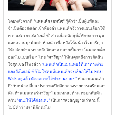
โดยหลังจากที่
"แพนเค้ก เขมนิจ"
รู้ตัวว่าเป็นผู้แพ้และ
จำเป็นต้องส่งเด็กเข้าห้องดำ แพนเค้กจึงวางแผนเลือกใช้
ความสตรอง ส่ง "เอมี่ ซี" สาวเลือดนักสู้ที่มีทักษะการพูด
และความมุ่งมั่นเข้าห้องดำ เพื่อหวังโน้มน้าวใจมารีญา
ให้ปล่อยผ่าน ทว่ากลับผิดคาด กลายเป็นการโดนสอยเด็ก
ออกไปแบบเจ็บ ๆ โดย
"มารีญา"
ให้เหตุผลถึงการตัดสิน
ใจสุดเซอร์ไพรส์ว่า
"แพนเค้กเป็นเมนเทอร์ที่เดาทางง่าย
และยังไงเอมี่ ซีก็ไม่ใช่คนที่แพนเค้กจะเลือกให้ไป Final
Walk อยู่แล้ว ตัดออกจะได้ทำงานง่าย ๆ"
ทำเอาแพนเค้ก
ถึงกับหน้าเปลี่ยน ประกาศเปิดศึกกลางรายการเตรียมเอา
คืน ด้านเมนเทอร์มารีญาไม่สะทกสะท้าน ตอบกลับทัน
ควัน
"ชนะให้ได้ก่อนค่ะ"
เป็นการส่งสัญญาณว่าเกมนี้
ไม่มีคำว่าปรานีอีกต่อไป!