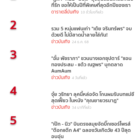
ที่รัก ขอให้เป็นปีที่พิเศษที่สุดอีกปีของเรา
ดาราเดลี่บันเทิง
10 ชั่วโมงที่แล้ว
2
รวม 5 หนุ่มแฟนเก่า "เต้ย จรินทร์พร" จบ
ด้วยดี ไม่มีสาดน้ำลายใส่กัน!
ข่าวบันเทิง
24 ธ.ค. 68
3
"อั้ม พัชราภา" ชวนนางเอกซุปตาร์ "แอน
ทองประสม - แต้ว ณฐพร" บุกตลาด
AumAum
ข่าวบันเทิง
4 วันที่แล้ว
4
จุ๋ย วรัทยา ลุคนี้หล่อจัด โกนผมรับบทแม่ชี
สุดเฟี้ยว ในหนัง "คุณยายวรนาฎ"
ข่าวบันเทิง
34 นาทีที่แล้ว
5
"เป๊ก - นิว" บินตรงสมุยจัดบิ๊กเซอร์ไพรส์
"ต๊อกแต๊ก A4" ฉลองวันเกิดวัย 43 ปีสุด
อบอุ่น