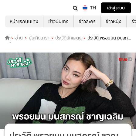
TH
เข้าสู่ระบบ
หน้าแรกบันเทิง
ข่าวบันเทิง
ข่าวละคร
ข่าวหนัง
รี
อ่าน
บันเทิงดารา
ประวัตินักแสดง
ประวัติ พรอยมน มนสภ
รณ์ ชาญเฉลิม
ประวัติ พรอยมน มนสภรณ์ ชาญ