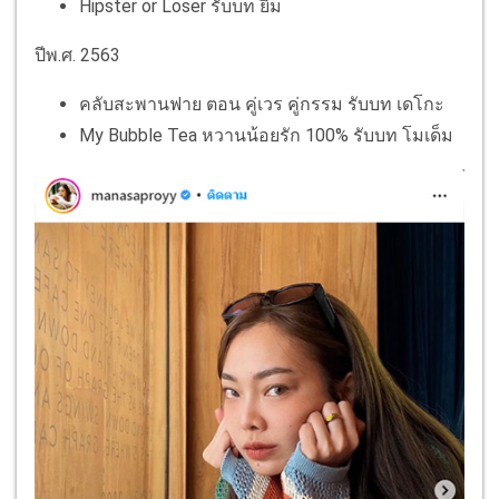
Hipster or Loser รับบท ยิ้ม
ปีพ.ศ. 2563
คลับสะพานฟาย ตอน คู่เวร คู่กรรม รับบท เดโกะ
My Bubble Tea หวานน้อยรัก 100% รับบท โมเด็ม