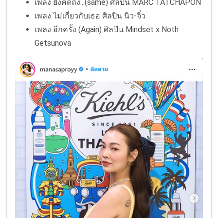
เพลง ยังคิดถึง...(same) ศิลปิน MARC TATCHAPON
เพลง ไม่เกี่ยวกับเธอ ศิลปิน นิว-จิ๋ว
เพลง อีกครั้ง (Again) ศิลปิน Mindset x Noth
Getsunova