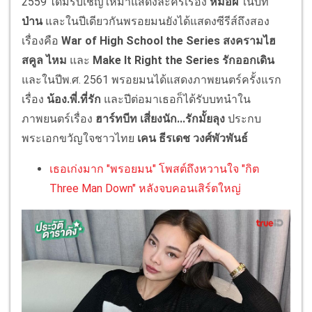
2559 ได้มีรับเชิญให้มาแสดงละครเรื่อง
หมอผี
ในบท
ป่าน
และในปีเดียวกันพรอยมนยังได้แสดงซีรีส์ถึงสอง
เรื่องคือ
War of High School the Series สงครามไฮ
สคูล ไหม
และ
Make It Right the Series รักออกเดิน
และในปีพ.ศ. 2561 พรอยมนได้แสดงภาพยนตร์ครั้งแรก
เรื่อง
น้อง.พี่.ที่รัก
และปีต่อมาเธอก็ได้รับบทนำใน
ภาพยนตร์เรื่อง
ฮาร์ทบีท เสี่ยงนัก...รักมั้ยลุง
ประกบ
พระเอกขวัญใจชาวไทย
เคน ธีรเดช วงศ์พัวพันธ์
เธอเก่งมาก "พรอยมน" โพสต์ถึงหวานใจ "กิต
Three Man Down" หลังจบคอนเสิร์ตใหญ่