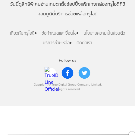
วันนี้
ดู
สิทธิพิเศษ
อ่าน
เกม
ตาตั้ง
ช้อปปิ้ง
แพ็กเกจ
กล่องทรูไอดีทีวี
คอมมูนิตี้
บริการช่วยเหลือทรูไอดี
เกี่ยวกับทรูไอดี
ข้อกำหนดและเงื่อนไข
นโยบายความเป็นส่วนตัว
บริการช่วยเหลือ
ติดต่อเรา
Follow us
Copyright © True Digital Group Company Limited.
All rights reserved