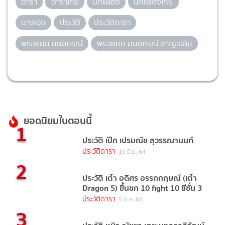
ดารา
ดาราไทย
นักแสดง
นักแสดงไทย
นางเอก
ประวัติ
ประวัติดารา
พรอยมน มนสภรณ์
พรอยมน มนสภรณ์ ชาญเฉลิม
ยอดนิยมในตอนนี้
1
ประวัติ เป๊ก เปรมณัช สุวรรณานนท์
ประวัติดารา
10 มิ.ย. 64
2
ประวัติ เต๋า อดิศร อรรถกฤษณ์ (เต๋า
Dragon 5) ขึ้นชก 10 fight 10 ซีซั่น 3
ประวัติดารา
5 ต.ค. 65
3