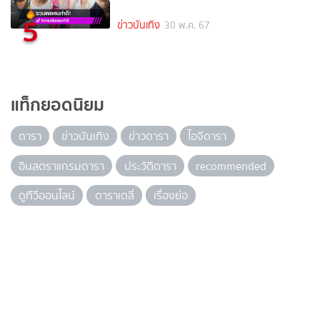
5
ข่าวบันเทิง
30 พ.ค. 67
แท็กยอดนิยม
ดารา
ข่าวบันเทิง
ข่าวดารา
ไอจีดารา
อินสตราแกรมดารา
ประวัติดารา
recommended
ดูทีวีออนไลน์
ดาราเดลี่
เรื่องย่อ