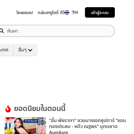
TH
เข้าสู่ระบบ
โหลดแอป
กล่องทรูไอดี ทีวี
ระเทศ
อื่นๆ
ยอดนิยมในตอนนี้
"อั้ม พัชราภา" ชวนนางเอกซุปตาร์ "แอน
ทองประสม - แต้ว ณฐพร" บุกตลาด
AumAum