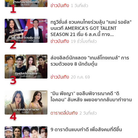
1
ข่าวบันเทิง
1 วันที่แล้ว
ทรูวิชั่นส์ ชวนคนไทยร่วมลุ้น "เนเน่ รอยัล"
บนเวที AMERICA’S GOT TALENT
SEASON 21 เริ่ม 6 ส.ค.นี้ ทาง
2
TrueVisions NOW
ข่าวบันเทิง
19 ชั่วโมงที่แล้ว
ส่องลิสต์นักแสดง "เกมส์โกงเกมส์" การ
รวมตัวของ 8 นักต้มตุ๋น
3
ข่าวบันเทิง
20 ก.ค. 69
“มิน พีชญา” ขอสืบพิจารณาคดี “ดิ
ไอคอน” ลับหลัง เผยอยากกลับมาทำงาน
4
ดาราเดลี่บันเทิง
2 วันที่แล้ว
9 ดาราต้นแบบทำดี เพื่อสังคมที่ดีขึ้น