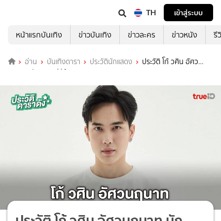
TH
เข้าสู่ระบบ
หน้าแรกบันเทิง
ข่าวบันเทิง
ข่าวละคร
ข่าวหนัง
รี
อ่าน
บันเทิงดารา
ประวัตินักแสดง
ประวัติ โก้ วศิน อัศว
นฤนาท นักแสดงซีรีส์ TIME หมุนเวลาตาย
ประวัติ โก้ วศิน อัศวนฤนาท นัก