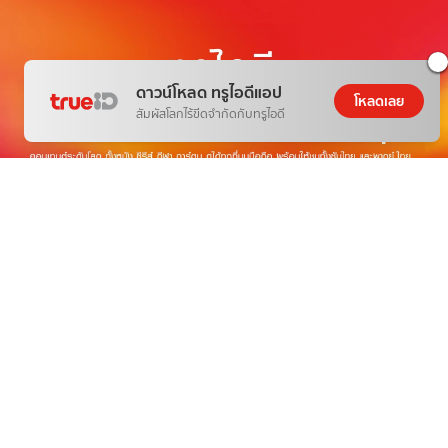
ดาวน์โหลด ทรูไอดีแอป
โหลดเลย
สัมผัสโลกไร้ขีดจำกัดกับทรูไอดี
THE NEXT WORLD-CLASS SMART