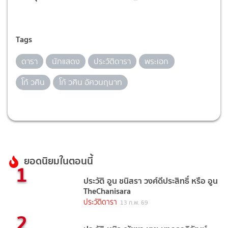
Tags
ดารา
นักแสดง
ประวัติดารา
พระเอก
โก้ วศิน
โก้ วศิน อัศวนฤนาท
ยอดนิยมในตอนนี้
1
ประวัติ อูน ชนิสรา วงศ์ดีประสิทธิ์ หรือ อูน
TheChanisara
ประวัติดารา
13 ก.พ. 69
2