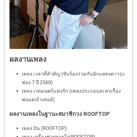
ผลงานเพลง​
เพลง​ เวลาที่สำคัญ​ (ขับร้องร่วมกับนักแสดงดาวรุ่ง
ช่อง​ 7​ ปี​ 2560)
เพลง​ เวทมนตร์​แห่ง​รัก​ (เพลงประกอบละคร​เรื่อง​
พ่อมดเจ้าเสน่ห์)​
ผลงานเพลงในฐานะสมาชิกวง ROOFTOP
เพลง​ บิน (ROOFTOP) ​
เพลง​ เครื่องช่วยหายใจ(ROOFTOP) ​