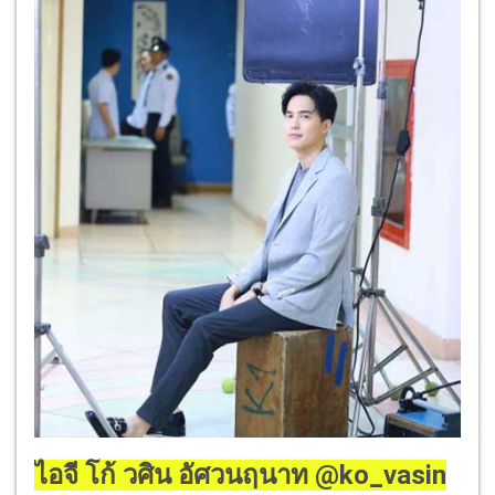
ไอจี โก้ วศิน อัศวนฤนาท @ko_vasin