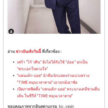
อ่าน
ข่าวบันเทิงวันนี้
ที่เกี่ยวข้อง :
เศร้า “โก้ วศิน” ยังไม่ได้รับใช้ “อ๋อม” ยกเป็น
“พระเอกในดวงใจ”
"แพนเค้ก-บอย" นำทีมนักแสดงร่วมบวงสรวง
"TIME หมุนเวลาตาย" เอาฤกษ์เอาชัย
เปิดภาพฟิตติ้ง "แพนเค้ก-บอย" พระนางเคมีชวนตื่น
เต้น ในซีรีส์ "TIME หมุนเวลาตาย"
ขอบคุณภาพจากอินสตาแกรม
ko_vasin