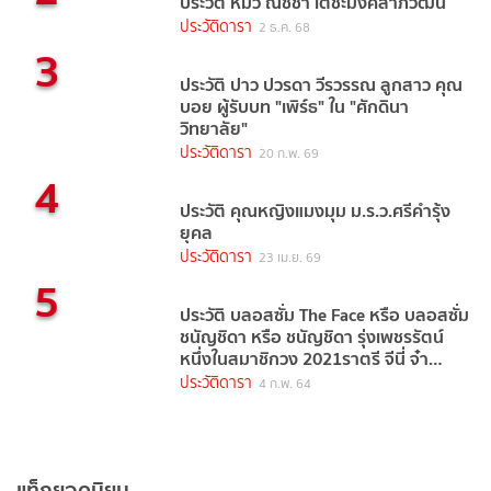
ประวัติ หมิว ณัชชา เตชะมงคลาภิวัฒน์
ประวัติดารา
2 ธ.ค. 68
3
ประวัติ ปาว ปวรดา วีรวรรณ ลูกสาว คุณ
บอย ผู้รับบท "เพิร์ธ" ใน "ศักดินา
วิทยาลัย"
ประวัติดารา
20 ก.พ. 69
4
ประวัติ คุณหญิงแมงมุม ม.ร.ว.ศรีคำรุ้ง
ยุคล
ประวัติดารา
23 เม.ย. 69
5
ประวัติ บลอสซั่ม The Face หรือ บลอสซั่ม
ชนัญชิดา หรือ ชนัญชิดา รุ่งเพชรรัตน์
หนึ่งในสมาชิกวง 2021ราตรี จีนี่ จ๋า
(2021)
ประวัติดารา
4 ก.พ. 64
แท็กยอดนิยม