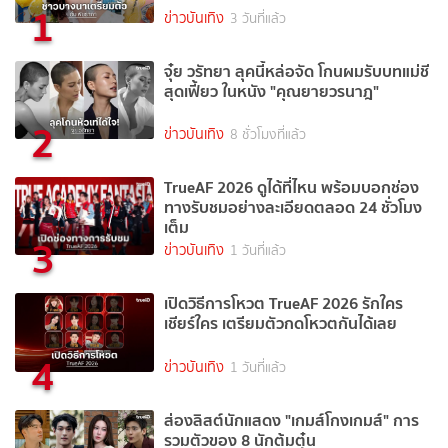
1
ข่าวบันเทิง
3 วันที่แล้ว
จุ๋ย วรัทยา ลุคนี้หล่อจัด โกนผมรับบทแม่ชี
สุดเฟี้ยว ในหนัง "คุณยายวรนาฎ"
2
ข่าวบันเทิง
8 ชั่วโมงที่แล้ว
TrueAF 2026 ดูได้ที่ไหน พร้อมบอกช่อง
ทางรับชมอย่างละเอียดตลอด 24 ชั่วโมง
เต็ม
3
ข่าวบันเทิง
1 วันที่แล้ว
เปิดวิธีการโหวต TrueAF 2026 รักใคร
เชียร์ใคร เตรียมตัวกดโหวตกันได้เลย
4
ข่าวบันเทิง
1 วันที่แล้ว
ส่องลิสต์นักแสดง "เกมส์โกงเกมส์" การ
รวมตัวของ 8 นักต้มตุ๋น