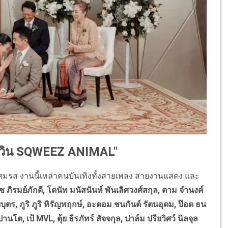
วิน SQWEEZ ANIMAL"
สมรส งานนี้เหล่าคนบันเทิงทั้งสายเพลง สายงานแสดง และ
ุช ภิรมย์ภักดี, โดนัท มนัสนันท์ พันเลิศวงศ์สกุล, ตาม จำนงค์
ยบุตร, ภูริ ภูริ หิรัญพฤกษ์, อะตอม ชนกันต์ รัตนอุดม, ป๊อด ธน
นโต, เป้ MVL, ตุ้ย ธีรภัทร์ สัจจกุล, ปาล์ม ปรียวิศว์ นิลจุล