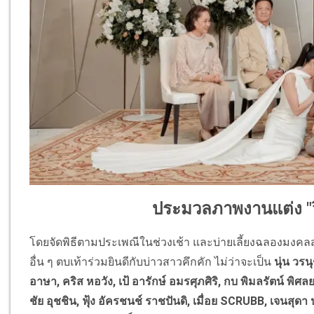
ประมวลภาพงานแต่ง "
โดยจัดพิธีตามประเพณีในช่วงเช้า และบ่ายเลี้ยงฉลองมงคล
อื่น ๆ ตบเท้าร่วมยินดีกับบ่าวสาวคึกคัก ไม่ว่าจะเป็น
นุ่น วรน
อาษา, คริส หอวัง, เป้ อารักษ์ อมรศุภศิริ, กบ พิมลรัตน์ พิศล
ชัย อุชชิน, ฟุ้ง อัครชนช์ ราชปันดิ, เมื่อย SCRUBB, เจนสุดา ปา