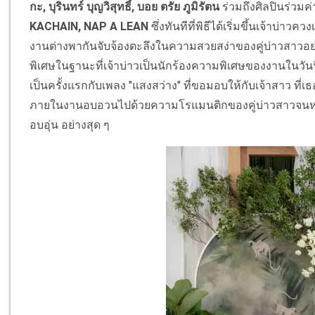
กะ, บุรินทร์ บุญวิสุทธิ์, บอย ตรัย ภูมิรัตน
ร่วมถึงศิลปินร่วมค
KACHAIN, NAP A LEAN
ซึ่งทันทีที่พิธีได้เริ่มขึ้นเจ้าบ
งานต่างพากันจับจ้องตะลึงในความสวยสง่าของคู่บ่าวสาวอย่าง
พิเศษในฐานะที่เจ้าบ่าวเป็นนักร้องความพิเศษของงานในวันนี
เป็นครั้งแรกกับเพลง "แสงสว่าง" ที่ขอมอบให้กับเจ้าสาว ที
ภายในงานอบอวนไปด้วยความโรแมนติกของคู่บ่าวสาวจนหลานคน
อบอุ่น อย่างสุด ๆ