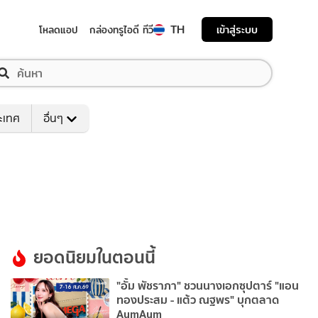
TH
เข้าสู่ระบบ
โหลดแอป
กล่องทรูไอดี ทีวี
ระเทศ
อื่นๆ
ยอดนิยมในตอนนี้
"อั้ม พัชราภา" ชวนนางเอกซุปตาร์ "แอน
ทองประสม - แต้ว ณฐพร" บุกตลาด
AumAum