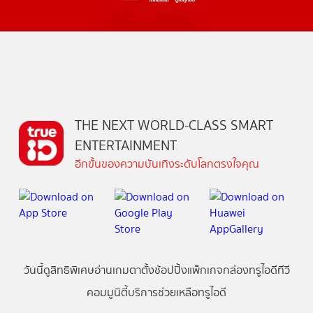
THE NEXT WORLD-CLASS SMART
ENTERTAINMENT
อีกขั้นของความบันเทิงระดับโลกตรงใจคุณ
วันนี้
ดู
สิทธิพิเศษ
อ่าน
เกม
ตาตั้ง
ช้อปปิ้ง
แพ็กเกจ
กล่องทรูไอดีทีวี
คอมมูนิตี้
บริการช่วยเหลือทรูไอดี