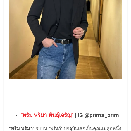
"พริม พริมา พันธุ์เจริญ"
| IG @prima_prim
"พริม พริมา"
รับบท "ฟรังก์" ปัจจุบันเธอเป็นคุณแม่ลูกหนึ่ง