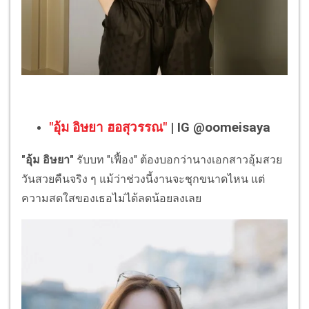
"อุ้ม อิษยา ฮอสุวรรณ"
| IG @oomeisaya
"อุ้ม อิษยา"
รับบท "เฟื้อง" ต้องบอกว่านางเอกสาวอุ้มสวย
วันสวยคืนจริง ๆ แม้ว่าช่วงนี้งานจะชุกขนาดไหน แต่
ความสดใสของเธอไม่ได้ลดน้อยลงเลย