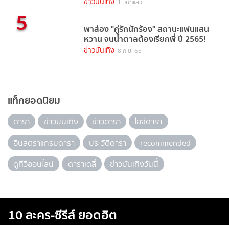
ข่าวบันเทิง
1 วันที่แล้ว
5
พาส่อง "คู่รักนักร้อง" สถานะแฟนแสน
หวาน จนน้ำตาลต้องเรียกพี่ ปี 2565!
ข่าวบันเทิง
8 ก.ย. 65
แท็กยอดนิยม
ดารา
ข่าวบันเทิง
ข่าวดารา
ไอจีดารา
อินสตราแกรมดารา
ประวัติดารา
recommended
ดูทีวีออนไลน์
ดาราเดลี่
ข่าวบันเทิงวันนี้
10 ละคร-ซีรีส์ ยอดฮิต