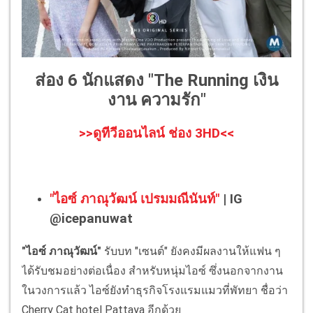
ส่อง 6 นักแสดง "The Running เงิน
งาน ความรัก"
>>ดูทีวีออนไลน์ ช่อง 3HD<<
"ไอซ์ ภาณุวัฒน์ เปรมมณีนันท์"
| IG
@icepanuwat
"ไอซ์ ภาณุวัฒน์"
รับบท "เซนต์" ยังคงมีผลงานให้แฟน ๆ
ได้รับชมอย่างต่อเนื่อง สำหรับหนุ่มไอซ์ ซึ่งนอกจากงาน
ในวงการแล้ว ไอซ์ยังทำธุรกิจโรงแรมแมวที่พัทยา ชื่อว่า
Cherry Cat hotel Pattaya อีกด้วย