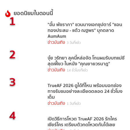
ยอดนิยมในตอนนี้
1
"อั้ม พัชราภา" ชวนนางเอกซุปตาร์ "แอน
ทองประสม - แต้ว ณฐพร" บุกตลาด
AumAum
ข่าวบันเทิง
3 วันที่แล้ว
2
จุ๋ย วรัทยา ลุคนี้หล่อจัด โกนผมรับบทแม่ชี
สุดเฟี้ยว ในหนัง "คุณยายวรนาฎ"
ข่าวบันเทิง
14 ชั่วโมงที่แล้ว
3
TrueAF 2026 ดูได้ที่ไหน พร้อมบอกช่อง
ทางรับชมอย่างละเอียดตลอด 24 ชั่วโมง
เต็ม
ข่าวบันเทิง
1 วันที่แล้ว
4
เปิดวิธีการโหวต TrueAF 2026 รักใคร
เชียร์ใคร เตรียมตัวกดโหวตกันได้เลย