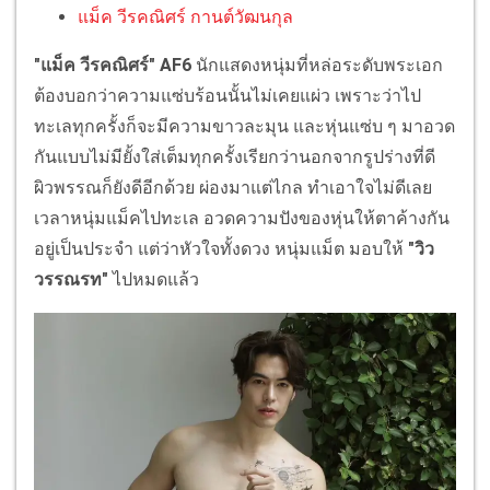
แม็ค วีรคณิศร์ กานต์วัฒนกุล
"แม็ค วีรคณิศร์" AF6
นักแสดงหนุ่มที่หล่อระดับพระเอก
ต้องบอกว่าความแซ่บร้อนนั้นไม่เคยแผ่ว เพราะว่าไป
ทะเลทุกครั้งก็จะมีความขาวละมุน และหุ่นแซ่บ ๆ มาอวด
กันแบบไม่มียั้งใส่เต็มทุกครั้งเรียกว่านอกจากรูปร่างที่ดี
ผิวพรรณก็ยังดีอีกด้วย ผ่องมาแต่ไกล ทำเอาใจไม่ดีเลย
เวลาหนุ่มแม็คไปทะเล อวดความปังของหุ่นให้ตาค้างกัน
อยู่เป็นประจำ แต่ว่าหัวใจทั้งดวง หนุ่มแม็ต มอบให้
"วิว
วรรณรท"
ไปหมดแล้ว