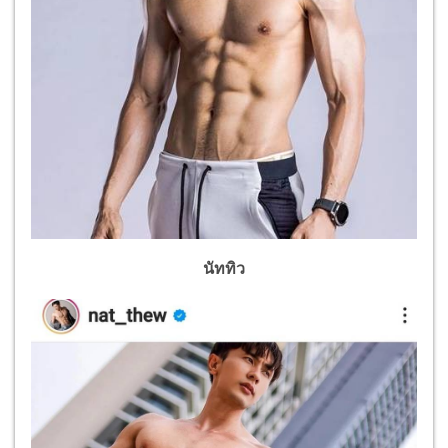
นัททิว