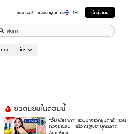
TH
เข้าสู่ระบบ
โหลดแอป
กล่องทรูไอดี ทีวี
ระเทศ
อื่นๆ
ยอดนิยมในตอนนี้
"อั้ม พัชราภา" ชวนนางเอกซุปตาร์ "แอน
ทองประสม - แต้ว ณฐพร" บุกตลาด
AumAum