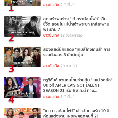
1
ข่าวบันเทิง
2 วันที่แล้ว
สุดเศร้าพบร่าง "เต้ ดราก้อนไฟว์" เสีย
ชีวิต ลอยในแม่น้ำเจ้าพระยา ใกล้สะพาน
พระราม 7
2
ข่าวบันเทิง
18 ชั่วโมงที่แล้ว
ส่องลิสต์นักแสดง "เกมส์โกงเกมส์" การ
รวมตัวของ 8 นักต้มตุ๋น
3
ข่าวบันเทิง
20 ก.ค. 69
ทรูวิชั่นส์ ชวนคนไทยร่วมลุ้น "เนเน่ รอยัล"
บนเวที AMERICA’S GOT TALENT
SEASON 21 เริ่ม 6 ส.ค.นี้ ทาง
4
TrueVisions NOW
ข่าวบันเทิง
1 วันที่แล้ว
"เต๋า ดราก้อนไฟว์" เล่าเส้นทางรัก 10 ปี
ก่อนแต่งงาน เผยเพศลูกคนที่ 2!