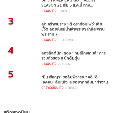
บนเวที AMERICA’S GOT TALENT
SEASON 21 เริ่ม 6 ส.ค.นี้ ทาง
TrueVisions NOW
ข่าวบันเทิง
1 วันที่แล้ว
3
สุดเศร้าพบร่าง "เต้ ดราก้อนไฟว์" เสีย
ชีวิต ลอยในแม่น้ำเจ้าพระยา ใกล้สะพาน
พระราม 7
ข่าวบันเทิง
10 ชั่วโมงที่แล้ว
4
ส่องลิสต์นักแสดง "เกมส์โกงเกมส์" การ
รวมตัวของ 8 นักต้มตุ๋น
ข่าวบันเทิง
20 ก.ค. 69
5
“มิน พีชญา” ขอสืบพิจารณาคดี “ดิ
ไอคอน” ลับหลัง เผยอยากกลับมาทำงาน
ดาราเดลี่บันเทิง
3 วันที่แล้ว
แท็กยอดนิยม