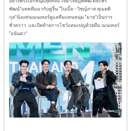
อย่างพระเอกหนุ่มสุดหล่อ“เจษ-เจษฎ์พิพัฒ ติละพร
พัฒน์”แทคทีมมากับคู่จิ้น “ไบเบิ้ล - วิชญ์ภาส สุเมตติ
กุล”นั่งแท่นเมนเทอร์ดูแลทีมแทนหนุ่ม “มาย”เป็นการ
ชั่วคราว และปิดท้ายการโชว์แคมเปญด้วยทีม เมนเทอร์
“อนันดา”