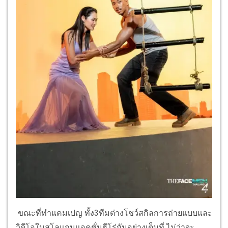
ขณะที่ทำแคมเปญ ทั้ง3ทีมต่างโชว์สกิลการถ่ายแบบและ
วิดีโอในสโลแกนแอคชั่นฮีโร่กันอย่างเต็มที่ ไม่ว่าจะ