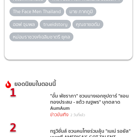
The Face Men Thailand
มาย ภาคภูมิ
ออฟ จุมพล
trueidstory
คุณชายอดัม
หม่อมราชวงศ์เฉลิมชาตรี ยุคล
ยอดนิยมในตอนนี้
1
"อั้ม พัชราภา" ชวนนางเอกซุปตาร์ "แอน
ทองประสม - แต้ว ณฐพร" บุกตลาด
AumAum
ข่าวบันเทิง
2 วันที่แล้ว
2
ทรูวิชั่นส์ ชวนคนไทยร่วมลุ้น "เนเน่ รอยัล"