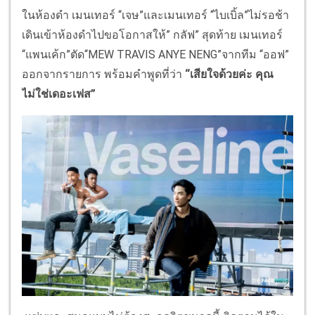
ในห้องดำ เมนเทอร์ “เจษ”และเมนเทอร์ “ไบเบิ้ล”ไม่รอช้า
เดินเข้าห้องดำไปขอโอกาสให้” กลัฟ” สุดท้าย เมนเทอร์
“แพนเค้ก”ตัด“MEW TRAVIS ANYE NENG”จากทีม “ออฟ”
ออกจากรายการ พร้อมคำพูดที่ว่า
“เสียใจด้วยค่ะ คุณ
ไม่ใช่เดอะเฟส”