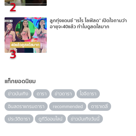
2
ลูกทุ่งแดนซ์ “เรไร ไลฟ์สด” เปิดใจถามว่า
อายุจะ40แล้ว ทำไมดูสดใสมาก
3
แท็กยอดนิยม
ข่าวบันเทิง
ดารา
ข่าวดารา
ไอจีดารา
อินสตราแกรมดารา
recommended
ดาราเดลี่
ประวัติดารา
ดูทีวีออนไลน์
ข่าวบันเทิงวันนี้