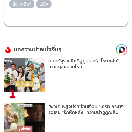
ลิซ่า ลลิษา
LISA
บทความน่าสนใจอื่นๆ
ตลกดังร่วมยินดียูทูบเบอร์ “โหงวเฮ้ง”
ทำบุญขึ้นบ้านใหม่
1
“พาย” พิสูจน์รักซ่อนเงื่อน “เกรท-กระทิง”
รอเลย “รักหักหลัง” ความน่าดูคูณสิบ