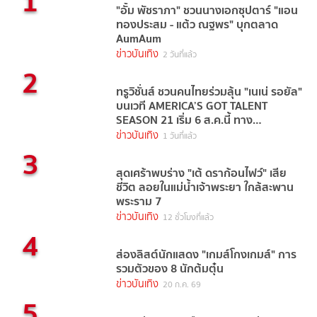
1
"อั้ม พัชราภา" ชวนนางเอกซุปตาร์ "แอน
ทองประสม - แต้ว ณฐพร" บุกตลาด
AumAum
ข่าวบันเทิง
2 วันที่แล้ว
2
ทรูวิชั่นส์ ชวนคนไทยร่วมลุ้น "เนเน่ รอยัล"
บนเวที AMERICA’S GOT TALENT
SEASON 21 เริ่ม 6 ส.ค.นี้ ทาง
TrueVisions NOW
ข่าวบันเทิง
1 วันที่แล้ว
3
สุดเศร้าพบร่าง "เต้ ดราก้อนไฟว์" เสีย
ชีวิต ลอยในแม่น้ำเจ้าพระยา ใกล้สะพาน
พระราม 7
ข่าวบันเทิง
12 ชั่วโมงที่แล้ว
4
ส่องลิสต์นักแสดง "เกมส์โกงเกมส์" การ
รวมตัวของ 8 นักต้มตุ๋น
ข่าวบันเทิง
20 ก.ค. 69
5