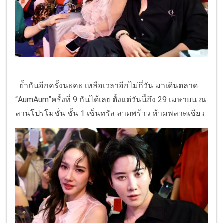
ย้ำกันอีกครั้งนะคะ เหลือเวลาอีกไม่กี่วัน มาเดินตลาด
“AumAum”ครั้งที่ 9 กันได้เลย ตั้งแต่วันนี้ถึง 29 เมษายน ณ
ลานโปรโมชั่น ชั้น 1 เซ็นทรัล ลาดพร้าว ห้ามพลาดเชียว