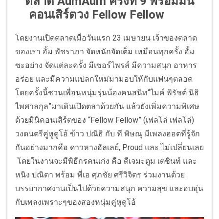
ตลาด AumAum ครั้งที่ 9 พร้อมมินิ
คอนเสิร์ตวง Fellow Fellow
โดยงานเปิดตลาดเมื่อวันแรก 23 เมษายน เจ้าของตลาด
ของเรา อั้ม พัชราภา จัดหนักจัดเต็ม เหมือนทุกครั้ง อั้ม
ซะอย่าง จัดแต่ละครั้ง มีเซอร์ไพรส์ มีความสนุก อาหาร
อร่อย และมีความแปลกใหม่มามอบให้กับแฟนๆตลอด
โดยครั้งนี้ชวนเพื่อนหนุ่มรุ่นน้องคนสนิท“ไมค์ พิรัชต์ นิธิ
ไพศาลกุล”มาเดินเปิดตลาด้วยกัน แล้วยังเพิ่มความพิเศษ
ด้วยมินิคอนเสิร์ตของ “Fellow Fellow” (เฟลโล่ เฟลโล่)
วงดนตรีคู่หูดูโอ้ ข้าว ปณิธิ กับ ที พิษณุ มีเพลงฮอตที่รู้จัก
กันอย่างมากคือ ดาวหางฮัลเลย์, Proud และ ไม่เปลี่ยนเลย
โดยในงานจะมีพิธีกรคนเก่ง คือ ดีเจมะตูม เตชินท์ และ
หนิง ปณิตา พร้อม พี่เอ ศุภชัย ศรีวิจิตร ร่วมงานด้วย
บรรยากาศงานเป็นไปด้วยความสนุก ความสุข และอบอุ่น
กับเพลงเพราะๆของสองหนุ่มคู่หูดูโอ้