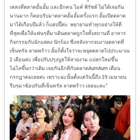
เพลงที่ตลาดอั้มอั้ม และอีกคน ไมค์ พิรัชต์ ไม่ได้เจอกัน
นานมาก ก็ตอบรับมาตลาดอั้มอั้มครั้งแรก อั้มเปิดตลาด
มาได้เกือบปีแล้ว ก็แฮปปี้ค่ะ พยายามทำทุกอย่างให้ดี
ที่สุดเพื่อให้แฟนๆที่มาเดินตลาดถูกใจทั้งสถานที่ อาหาร
กิจกรรมกับนักแสดง นักร้อง ซึ่งหลังจากจบงานตลาดที่
เซ็นทรัล ลาดพร้าว อั้มก็ตั้งใจว่าจะหยุดตลาดไปประมาณ
2 เดือนค่ะ เพื่อปรับปรุงบูธให้สวยงาม แปลกใหม่ขึ้น
ไฉไลขึ้นกว่าเดิม เจอกันอีกทีกับตลาดAumAum เดือน
กรกฎาคมเลยค่ะ เพราะฉะนั้นตั้งแต่วันนี้ถึง 29 เมษายน
รีบๆมาช้อปกันที่เซ็นทรัล ลาดพร้าว เลยนะคะ”