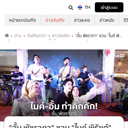
TH
เข้าสู่ระบบ
หน้าแรกบันเทิง
ข่าวบันเทิง
ข่าวละคร
ข่าวหนัง
รี
อ่าน
บันเทิงดารา
ข่าวบันเทิง
"อั้ม พัชราภา" ชวน "ไมค์ พิรั
ขต์" เดินตลาด AumAum ครั้งที่ 9 พร้อมมินิคอนเสิร์ตวง Fellow Fellow
"อั้ม พัชราภา" ชวน "ไมค์ พิรัขต์"