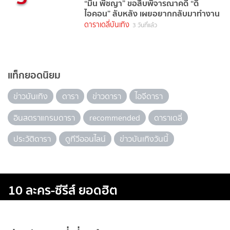
“มิน พีชญา” ขอสืบพิจารณาคดี “ดิ
ไอคอน” ลับหลัง เผยอยากกลับมาทำงาน
ดาราเดลี่บันเทิง
3 วันที่แล้ว
แท็กยอดนิยม
ข่าวบันเทิง
ดารา
ข่าวดารา
ไอจีดารา
อินสตราแกรมดารา
recommended
ดาราเดลี่
ประวัติดารา
ดูทีวีออนไลน์
ข่าวบันเทิงวันนี้
10 ละคร-ซีรีส์ ยอดฮิต