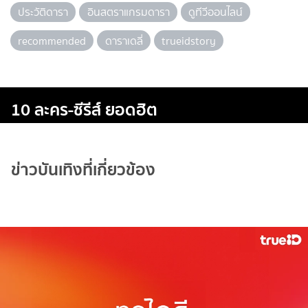
ประวัติดารา
อินสตราแกรมดารา
ดูทีวีออนไลน์
recommended
ดาราเดลี่
trueidstory
10 ละคร-ซีรีส์ ยอดฮิต
ข่าวบันเทิงที่เกี่ยวข้อง