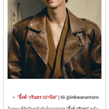
"อิ้งค์ วรันธร เปานิล"
| IG @inkwaruntorn
ในขณะที่ศิลปินหญิงตัวท็อปแห่งยุค
"อิ้งค์ วรันธร"
หญิง