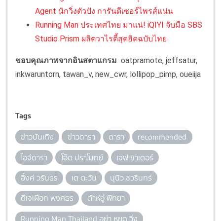
Agent นักวิ่งตัวปัง การันตีเซอร์ไพรส์แน่น
Running Man ประเทศไทย มาแน่! iQIYI จับมือ SBS
Studio Prism ผลิตวาไรตี้สุดฮิตฉบับไทย
ขอบคุณภาพจากอินสตาแกรม
oatpramote, jeffsatur,
inkwaruntorn, tawan_v, new_cwr, lollipop_pimp, oueiija
Tags
ข่าวบันเทิง
ข่าวดารา
ดารา
recommended
ไอจีดารา
โอ๊ต ปราโมทย์
เจฟ ซาเตอร์
อิ้งค์ วรันธร
เต ตะวัน
นุนิว ชวรินทร์
ดีเจเผือก พงศธร
ต้าห์อู๋ พิทยา
Running Man Thailand อย่า หยุด วิ่ง