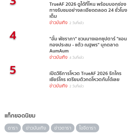
3
TrueAF 2026 ดูได้ที่ไหน พร้อมบอกช่อง
ทางรับชมอย่างละเอียดตลอด 24 ชั่วโมง
เต็ม
ข่าวบันเทิง
2 วันที่แล้ว
4
"อั้ม พัชราภา" ชวนนางเอกซุปตาร์ "แอน
ทองประสม - แต้ว ณฐพร" บุกตลาด
AumAum
ข่าวบันเทิง
4 วันที่แล้ว
5
เปิดวิธีการโหวต TrueAF 2026 รักใคร
เชียร์ใคร เตรียมตัวกดโหวตกันได้เลย
ข่าวบันเทิง
2 วันที่แล้ว
แท็กยอดนิยม
ดารา
ข่าวบันเทิง
ข่าวดารา
ไอจีดารา