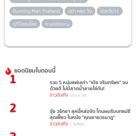
Running Man Thailand
อย่า หยุด วิ่ง
ช่องวัน31
ดูทีวีออนไลน์
trueidstory
ยอดนิยมในตอนนี้
1
รวม 5 หนุ่มแฟนเก่า "เต้ย จรินทร์พร" จบ
ด้วยดี ไม่มีสาดน้ำลายใส่กัน!
ข่าวบันเทิง
24 ธ.ค. 68
2
จุ๋ย วรัทยา ลุคนี้หล่อจัด โกนผมรับบทแม่ชี
สุดเฟี้ยว ในหนัง "คุณยายวรนาฎ"
ข่าวบันเทิง
1 วันที่แล้ว