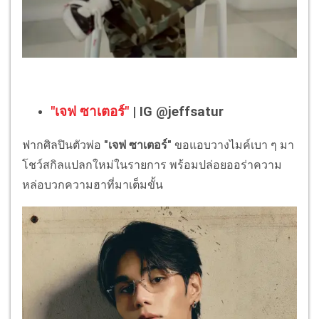
"เจฟ ซาเตอร์"
| IG @jeffsatur
ฟากศิลปินตัวพ่อ
"เจฟ ซาเตอร์"
ขอแอบวางไมค์เบา ๆ มา
โชว์สกิลแปลกใหม่ในรายการ พร้อมปล่อยออร่าความ
หล่อบวกความฮาที่มาเต็มขั้น