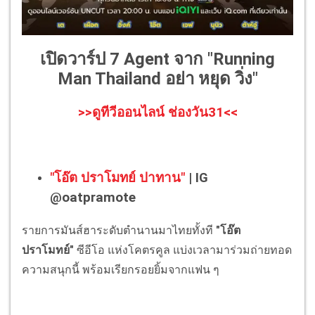
เปิดวาร์ป 7 Agent จาก "Running
Man Thailand อย่า หยุด วิ่ง"
>>ดูทีวีออนไลน์ ช่องวัน31<<
"โอ๊ต ปราโมทย์ ปาทาน"
| IG
@oatpramote
รายการมันส์ฮาระดับตำนานมาไทยทั้งที
"โอ๊ต
ปราโมทย์"
ซีอีโอ แห่งโคตรคูล แบ่งเวลามาร่วมถ่ายทอด
ความสนุกนี้ พร้อมเรียกรอยยิ้มจากแฟน ๆ