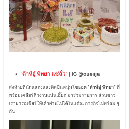
"ต้าห์อู๋ พิทยา แซ่ฉั่ว"
| IG @oueiija
ส่งท้ายที่นักแสดงและศิลปินหนุ่มโซฮอต
"ต้าห์อู๋ พิทยา"
ที่
พร้อมเคลียร์คิวงานแน่นเอี๊ยด มาร่วมรายการ ส่วนชาว
เรามารอเชียร์ให้เค้าผ่านไปได้ในแต่ละภารกิจไปพร้อม ๆ
กัน