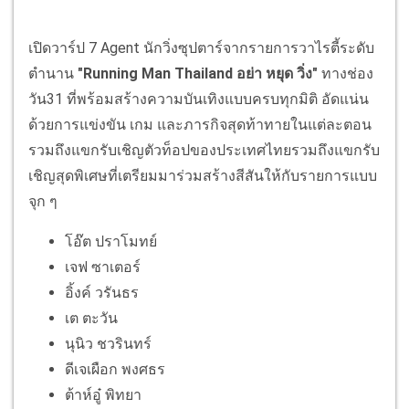
เปิดวาร์ป 7 Agent นักวิ่งซุปตาร์จากรายการวาไรตี้ระดับ
ตำนาน
"Running Man Thailand อย่า หยุด วิ่ง"
ทางช่อง
วัน31 ที่พร้อมสร้างความบันเทิงแบบครบทุกมิติ อัดแน่น
ด้วยการแข่งขัน เกม และภารกิจสุดท้าทายในแต่ละตอน
รวมถึงแขกรับเชิญตัวท็อปของประเทศไทยรวมถึงแขกรับ
เชิญสุดพิเศษที่เตรียมมาร่วมสร้างสีสันให้กับรายการแบบ
จุก ๆ
โอ๊ต ปราโมทย์
เจฟ ซาเตอร์
อิ้งค์ วรันธร
เต ตะวัน
นุนิว ชวรินทร์
ดีเจเผือก พงศธร
ต้าห์อู๋ พิทยา