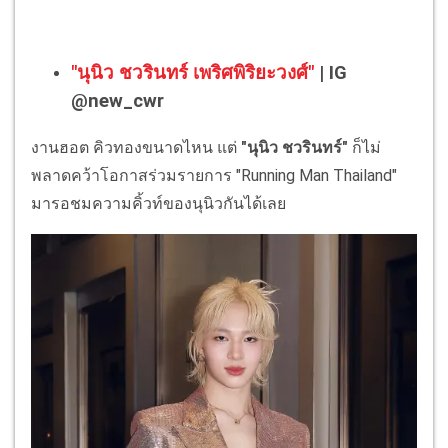
"นุนิว ชวรินทร์ เพริศพิริยะวงศ์"
| IG
@new_cwr
งานฮอต คิวทองขนาดไหน แต่
"นุนิว ชวรินทร์"
ก็ไม่
พลาดคว้าโอกาสร่วมรายการ "Running Man Thailand"
มารอชมความคิ้วท์ของนุนิวกันได้เลย