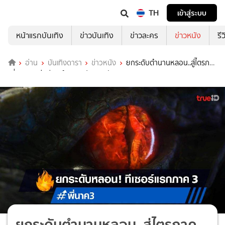
TH
เข้าสู่ระบบ
หน้าแรกบันเทิง
ข่าวบันเทิง
ข่าวละคร
ข่าวหนัง
รี
อ่าน
บันเทิงดารา
ข่าวหนัง
ยกระดับตำนานหลอน..สู่ไตรภาค
"พี่นาค 3" ส่งทีเซอร์แรกมาประกาศศักดา!
ยกระดับตำนานหลอน..สู่ไตรภาค