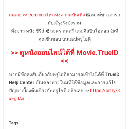
กดเลย >> community แห่งความบันเทิง
📸เมาท์ข่าวดารา
กับเจ๊รุงรังขังรวม
ทั้งข่าว หนัง ซีรีส์ 🍿ละคร ดนตรี และศิลปินไอดอล 😍ที่
คุณชื่นชอบ บนแอปทรูไอดี
>> ดูหนังออนไลน์ได้ที่ Movie.TrueID
<<
หากมีข้อสงสัยเกี่ยวกับทรูไอดีสามารถเข้าไปได้ที่
TrueID
Help Center
เป็นช่องทางใหม่ที่ให้ข้อมูลและการแก้ไข
ปัญหาเบื้องต้นเกี่ยวกับทรูไอดี คลิกเลย >>
https://bit.ly/3
xEgdAa
Tags