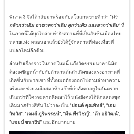
พี่นาค 3 จึงได้กลับมาพร้อมกับสโลแกนขายที่วว่า
"น่า
กลัวกว่าเดิม อาฆาตกว่าเดิม ดุกว่าเดิม และฮากว่าเดิม"
ที่
ในภาคนี้ได้บุกไปถ่ายทำยังสถานที่ที่เป็นอันซีนเมืองไทย
หลายแห่ง หลอนฮาแล้วยังได้รู้จักสถานที่ท่องเที่ยวที่
แปลกใหม่อีกด้วย...
สำหรับเรื่องราวในภาคใหม่นี้ แก๊งวัดธรรมนาคานิมิต
ต้องเผชิญหน้ากับกับตำนานต้นกำเกิดของแรงอาฆาตที่
เกิดขึ้นกับพวกเขา ที่ทั้งหมดต้องออกไปตามล่าหาความ
จริงและช่วยเหลือสมาชิกแก๊งที่กำลังตกอยู่ในอันตราย
เกินกว่าที่ใครจะคาดคิดเอาไว้ หนังยังคงได้นักแสดงชุด
เดิมมาสร้างสีสัน ไม่ว่าจะเป็น
"ปอนด์ คุณพัทธ์"
,
"เอม
วิทวัส"
,
"เจมส์ ภูริพรรธน์"
,
"มีน พีรวิชญ์"
,
"ต้า อธิวัฒน์"
,
"แชมป์ ชนาธิป"
และอีกมากมาย