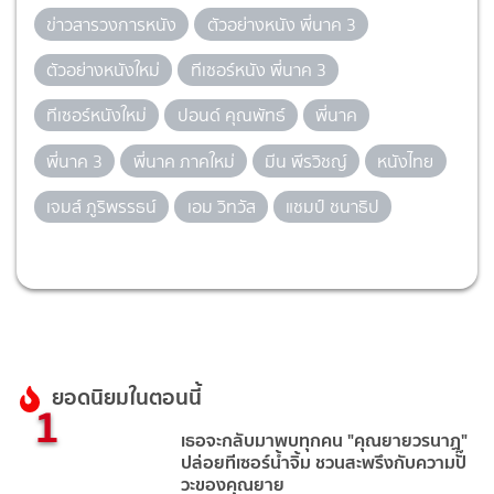
ข่าวสารวงการหนัง
ตัวอย่างหนัง พี่นาค 3
ตัวอย่างหนังใหม่
ทีเซอร์หนัง พี่นาค 3
ทีเซอร์หนังใหม่
ปอนด์ คุณพัทธ์
พี่นาค
พี่นาค 3
พี่นาค ภาคใหม่
มีน พีรวิชญ์
หนังไทย
เจมส์ ภูริพรรธน์
เอม วิทวัส
แชมป์ ชนาธิป
ยอดนิยมในตอนนี้
1
เธอจะกลับมาพบทุกคน "คุณยายวรนาฏ"
ปล่อยทีเซอร์น้ำจิ้ม ชวนสะพรึงกับความปั๊
วะของคุณยาย