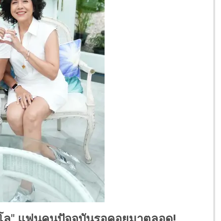
"ไมโล" แฟนคนปัจจุบันรอคอยมาตลอด!