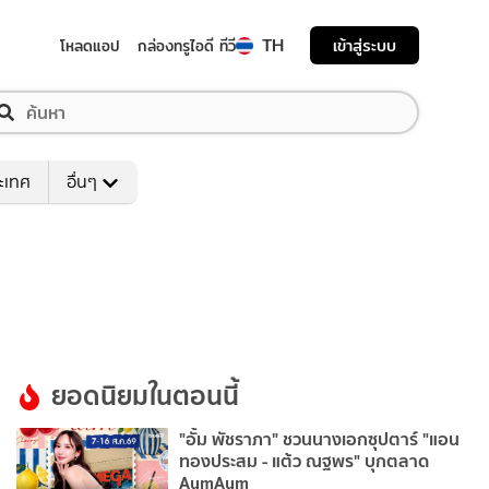
TH
เข้าสู่ระบบ
โหลดแอป
กล่องทรูไอดี ทีวี
ระเทศ
อื่นๆ
ยอดนิยมในตอนนี้
"อั้ม พัชราภา" ชวนนางเอกซุปตาร์ "แอน
ทองประสม - แต้ว ณฐพร" บุกตลาด
AumAum