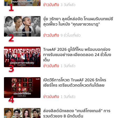
1
ข่าวบันเทิง
3 วันที่แล้ว
จุ๋ย วรัทยา ลุคนี้หล่อจัด โกนผมรับบทแม่ชี
สุดเฟี้ยว ในหนัง "คุณยายวรนาฎ"
2
ข่าวบันเทิง
9 ชั่วโมงที่แล้ว
TrueAF 2026 ดูได้ที่ไหน พร้อมบอกช่อง
ทางรับชมอย่างละเอียดตลอด 24 ชั่วโมง
เต็ม
3
ข่าวบันเทิง
1 วันที่แล้ว
เปิดวิธีการโหวต TrueAF 2026 รักใคร
เชียร์ใคร เตรียมตัวกดโหวตกันได้เลย
4
ข่าวบันเทิง
1 วันที่แล้ว
ส่องลิสต์นักแสดง "เกมส์โกงเกมส์" การ
รวมตัวของ 8 นักต้มตุ๋น