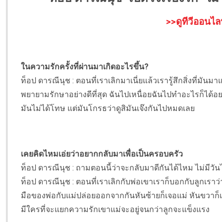
>>ดูทีวีออนไล
ในความรักครั้งที่ผ่านมาเกิดอะไรขึ้น?
ท็อป ดารณีนุช : ตอนที่เราเลิกมาเนี่ยแล้วเรารู้สึกสิ่งที่
พยายามรักษาอย่างดีที่สุด ฉันไปเหนื่อยฉันไปทำอะไรก็ได้อยาก
มันไม่ได้โทษ แต่มันโกรธว่าดูสิมันเจ๊งกันไปหมดเลย
เคยคิดไหมเอ่ยว่าอยากกลับมาเพื่อเป็นครอบครัว
ท็อป ดารณีนุช : ถามตอนนี้ว่าจะกลับมาดีกันได้ไหม ไม่มีวัน
ท็อป ดารณีนุช : ตอนที่เราเลิกกับพ่อเขาเราก็บอกกับลูกเราว
มือของพ่อกับแม่ปล่อยออกจากกันหันซ้ายก็เจอแม่ หันขวาก็
มีใครที่จะแยกความรักเขาแม่จะอยู่จนกว่าลูกจะแข็งแรง