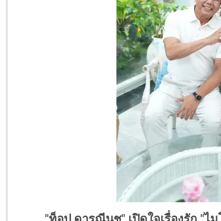
"ท็อป ดารณีนุช" เปิดใจเรื่องรัก 