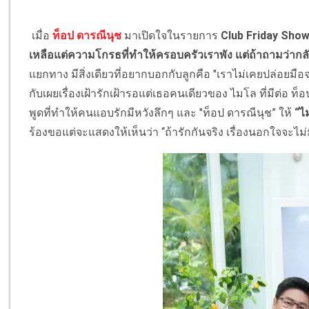
เมื่อ
ท็อป ดารณีนุช
มาเปิดใจในรายการ
Club Friday Sho
เหลือแต่ความโกรธที่ทำให้ครอบครัวเราพัง แต่ถ้าถามว่ากลั
แยกทาง มีสิ่งเดียวที่อยากบอกกับลูกคือ "เราไม่เคยปล่อยมือ
กับเผยเรื่องเฝ้ารักเฝ้ารอแต่เธอคนเดียวของ ไมโล ที่มีต่อ ท็
พูดที่ทำให้คนแอบรักมีหวังลึกๆ และ "ท็อป ดารณีนุช” ให้
“ไ
ร้องขอแต่จะแสดงให้เห็นว่า “ถ้ารักกันจริง เรื่องนอกใจจะไม่