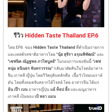
รีวิว
Hidden Taste Thailand EP.6
โดย EP.6 ของ
Hidden Taste Thailand
ที่ดำเนินรายการ
และเทสต์รสชาติอาหารโดย
"นุ้ย สุจิรา อรุณพิพัฒน์"
และ
"เชฟนิค ณัฏฐพล ภวไพบูลย์"
ในรอบการแข่งขันนี้
"เชฟ
หนุ่ม ธนินธร จันทรวรรณ"
กลับมาตัดสินในโจทย์อาหาร
จีน เกาหลี ญี่ปุ่น โดยวีวัตถุดิบหลักคือ เนื้อวัวไทยบบราห์
มัน โดยทั้งหมดจับสลากได้โจทย์ โดย อาหารจีน ได้แก่
อ้น เป๊า เบน
อาหารญี่ปุ่น
แอ้ ท็อป อิ้ง
และเมนูอาหาร
เกาหลี เป็นของ
เป้ หยา แมน