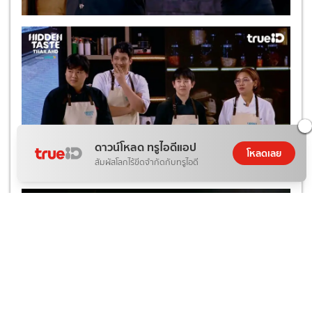
ดาวน์โหลด ทรูไอดีแอป
โหลดเลย
สัมผัสโลกไร้ขีดจำกัดกับทรูไอดี