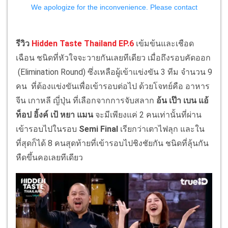
รีวิว
Hidden Taste Thailand EP.6
เข้มข้นและเชือด
เฉือน ชนิดที่หัวใจจะวายกันเลยทีเดียว เมื่อถึงรอบคัดออก
(Elimination Round) ซึ่งเหลือผู้เข้าแข่งขัน 3 ทีม จำนวน 9
คน ที่ต้องแข่งขันเพื่อเข้ารอบต่อไป ด้วยโจทย์คือ อาหาร
จีน เกาหลี ญี่ปุ่น ที่เลือกจากการจับสลาก
อ้น เป๊า เบน แอ้
ท็อป อิ้งค์ เป้ หยา แมน
จะมีเพียงแค่ 2 คนเท่านั้นที่ผ่าน
เข้ารอบไปในรอบ
Semi Final
เรียกว่าเตาไฟลุก และใน
ที่สุดก็ได้ 8 คนสุดท้ายที่เข้ารอบไปชิงชัยกัน ชนิดที่ลุ้นกัน
หืดขึ้นคอเลยทีเดียว