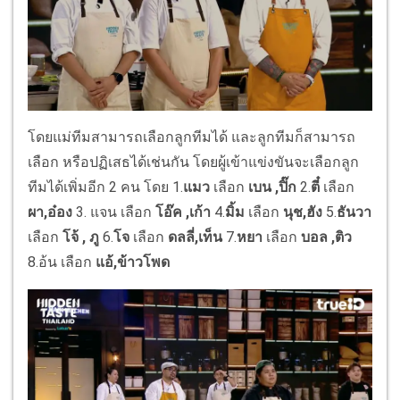
โดยแม่ทีมสามารถเลือกลูกทีมได้ และลูกทีมก็สามารถ
เลือก หรือปฏิเสธได้เช่นกัน โดยผู้เข้าแข่งขันจะเลือกลูก
ทีมได้เพิ่มอีก 2 คน โดย 1.
แมว
เลือก
เบน ,ปิ๊ก
2.
ตี๋
เลือก
ผา,อ๋อง
3. แจน เลือก
โอ๊ค ,เก้า
4.
มิ้ม
เลือก
นุช,ฮัง
5.
ธันวา
เลือก
โจ้ , ภู
6.
โจ
เลือก
ดลลี่,เท็น
7.
หยา
เลือก
บอล ,ติว
8.อ้น เลือก
แอ้,ข้าวโพด