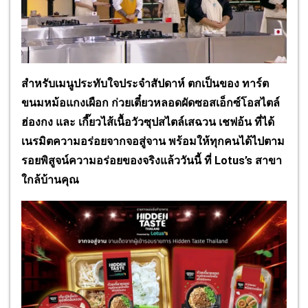
สำหรับเมนูประทับใจประจำสัปดาห์ ตกเป็นของ ทาร์ต
ขนมหม้อแกงเผือก ก่วยเตี๋ยวหลอดผัดซอสเอ็กซ์โอสไตล์
ฮ่องกง และ เกี๊ยวไส้เนื้อวัวซุปสไตล์เสฉวน เชฟอ้น ที่ได้
เนรมิตความอร่อยจากจอสู่จาน พร้อมให้ทุกคนได้ไปตาม
รอยพิสูจน์ความอร่อยของจริงแล้ววันนี้ ที่ Lotus’s สาขา
ใกล้บ้านคุณ