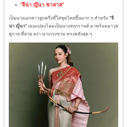
"จีน่า ญีนา ซาลาส"
เป็นนางเอกสาวลูกครึ่งที่ใส่ชุดไทยขึ้นมาก ๆ สำหรับ
"จี
น่า ญีนา"
เธอแปลงโฉมเป็นนางสงกรานต์ มาพร้อมอาวุธ
คู่กาย ที่สวย สง่า น่าเกรงขาม ทรงพลังสุด ๆ