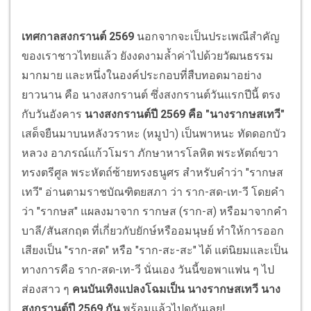
เทศกาลสงกรานต์ 2569
นอกจากจะเป็นประเพณีสำคัญ
ของเราชาวไทยแล้ว ยังงดงามล้ำค่าไปด้วยวัฒนธรรม
มากมาย และหนึ่งในองค์ประกอบที่สืบทอดมาอย่าง
ยาวนาน คือ นางสงกรานต์ ซึ่งสงกรานต์วันแรกปีนี้ ตรง
กับวันอังคาร
นางสงกรานต์ปี 2569 คือ "นางรากษสเทวี"
เสด็จยืนมาบนหลังวราหะ (หมูป่า) เป็นพาหนะ ทัดดอกบัว
หลวง อาภรณ์แก้วโมรา ภักษาหารโลหิต พระหัตถ์ขวา
ทรงตรีศูล พระหัตถ์ซ้ายทรงธนูศร สำหรับคำว่า "รากษส
เทวี" อ่านตามราชบัณฑิตยสภา ว่า ราก-สด-เท-วี โดยคำ
ว่า "รากษส" แผลงมาจาก รากษส (ราก-ส) หรือมาจากคำ
บาลี/สันสกฤต ที่เกี่ยวกับยักษ์หรืออมนุษย์ ทำให้การออก
เสียงเป็น "ราก-สด" หรือ "ราก-สะ-สะ" ได้ แต่นิยมและเป็น
ทางการคือ ราก-สด-เท-วี นั่นเอง วันนี้ขอพาแฟน ๆ ไป
ส่องสาว ๆ
คนบันเทิงแปลงโฉมเป็น นางรากษสเทวี นาง
สงกรานต์ปี 2569 กัน
พร้อมแล้วไปดูกันเลย!