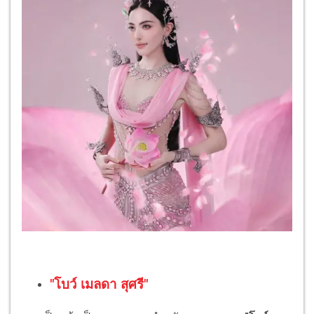
"โบว์ เมลดา สุศรี"