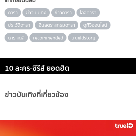
แท็กยอดนิยม
ดารา
ข่าวบันเทิง
ข่าวดารา
ไอจีดารา
ประวัติดารา
อินสตราแกรมดารา
ดูทีวีออนไลน์
ดาราเดลี่
recommended
trueidstory
10 ละคร-ซีรีส์ ยอดฮิต
ข่าวบันเทิงที่เกี่ยวข้อง