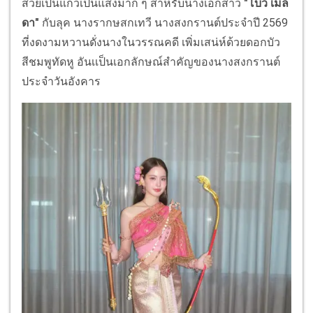
สวยเป็นแก้วเป็นแสงมาก ๆ สำหรับนางเอกสาว
"โบว์ เมล
ดา"
กับลุค นางรากษสกเทวี นางสงกรานต์ประจำปี 2569
ที่งดงามหวานดั่งนางในวรรณคดี เพิ่มเสน่ห์ด้วยดอกบัว
สีชมพูทัดหู อันเเป็นเอกลักษณ์สำคัญของนางสงกรานต์
ประจำวันอังคาร