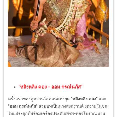
"หลิงหลิง คอง - ออม กรณ์นภัส"
ครั้งแรกของคู่หวานไอคอนแห่งยุค
"หลิงหลิง คอง"
และ
"ออม กรณ์นภัส"
สวมบทเป็นนางสงกรานต์ งดงามในชุด
ไทยประยุกต์พร้อมเครื่องประดับเพชร-ทองโบราณ งาม