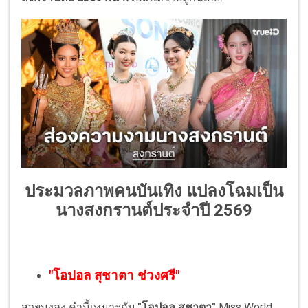
ประมวลภาพคนบันเทิง แปลงโฉมเป็น
นางสงกรานต์ประจำปี 2569
"โอปอล สุชาตา ช่วงศรี"
สวยมงลง คำนี้เหมาะกับ
"โอปอล สุชาตา"
Miss World