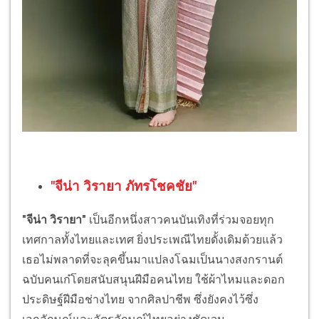
"จีน่า วิรายา ภัทรโชคชัย"
"จีน่า วิรายา"
เป็นอีกหนึ่งสาวคนบันเทิงที่ร่วมจอยทุก
เทศกาลทั้งไทยและเทศ ยิ่งประเพณีไทยดั้งเดิมด้วยแล้ว
เธอไม่พลาดที่จะลุคขึ้นมาแปลงโฉมเป็นนางสงกรานต์
ฉบับคนเก๋โดยสนับสนุนฝีมือคนไทย ใช้ผ้าไหมและดอก
ประดิษฐ์ฝีมือช่างไทย จากศิลปาชีพ ซึ่งยังคงไว้ซึ่ง