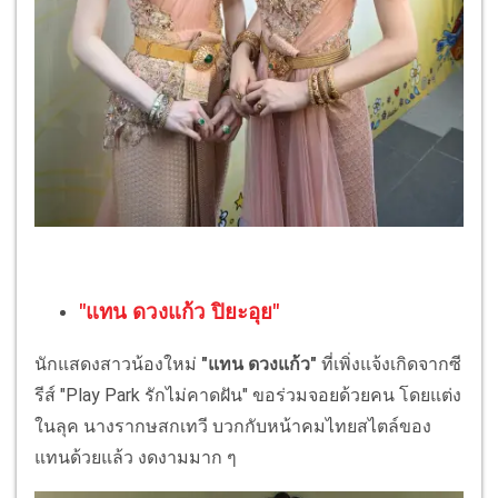
"แทน ดวงแก้ว ปิยะอุย"
นักแสดงสาวน้องใหม่
"แทน ดวงแก้ว"
ที่เพิ่งแจ้งเกิดจากซี
รีส์ "Play Park รักไม่คาดฝัน" ขอร่วมจอยด้วยคน โดยแต่ง
ในลุค นางรากษสกเทวี บวกกับหน้าคมไทยสไตล์ของ
แทนด้วยแล้ว งดงามมาก ๆ