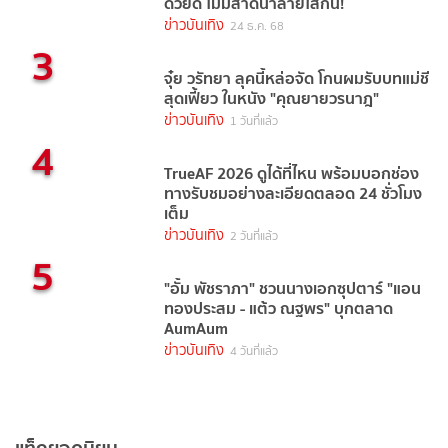
ด้วยดี ไม่มีสาดน้ำลายใส่กัน!
ข่าวบันเทิง
24 ธ.ค. 68
3
จุ๋ย วรัทยา ลุคนี้หล่อจัด โกนผมรับบทแม่ชี
สุดเฟี้ยว ในหนัง "คุณยายวรนาฎ"
ข่าวบันเทิง
1 วันที่แล้ว
4
TrueAF 2026 ดูได้ที่ไหน พร้อมบอกช่อง
ทางรับชมอย่างละเอียดตลอด 24 ชั่วโมง
เต็ม
ข่าวบันเทิง
2 วันที่แล้ว
5
"อั้ม พัชราภา" ชวนนางเอกซุปตาร์ "แอน
ทองประสม - แต้ว ณฐพร" บุกตลาด
AumAum
ข่าวบันเทิง
4 วันที่แล้ว