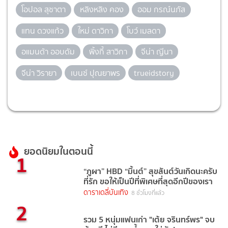
โอปอล สุชาตา
หลิงหลิง คอง
ออม กรณ์นภัส
แทน ดวงแก้ว
ใหม่ ดาวิกา
โบว์ เมลดา
อแมนด้า ออบดัม
พิ้งกี้ สาวิกา
จีน่า ญีนา
จีน่า วิรายา
เบนซ์ ปุณยาพร
trueidstory
ยอดนิยมในตอนนี้
1
“ภูผา” HBD “มิ้นต์” สุขสันต์วันเกิดนะครับ
ที่รัก ขอให้เป็นปีที่พิเศษที่สุดอีกปีของเรา
ดาราเดลี่บันเทิง
8 ชั่วโมงที่แล้ว
2
รวม 5 หนุ่มแฟนเก่า "เต้ย จรินทร์พร" จบ