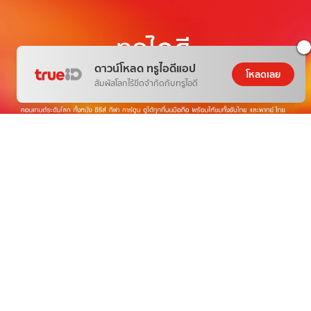
ดาวน์โหลด ทรูไอดีแอป
โหลดเลย
สัมผัสโลกไร้ขีดจำกัดกับทรูไอดี
THE NEXT WORLD-CLASS SMART