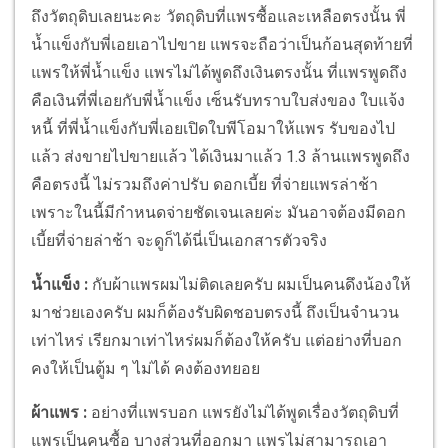
ถึงวัตถุดิบเลยนะคะ วัตถุดิบที่แพรซื้อและเหลือตรงนั้น พี่
น้ำแข็งกับพี่เอยเอาไปขาย แพรจะถือว่าเป็นก้อนสุดท้ายที่
แพรให้พี่น้ำแข็ง แพรไม่ได้พูดถึงเงินตรงนั้น ที่แพรพูดถึง
คือเงินที่พี่เอยกับพี่น้ำแข็ง เซ็นรับทราบใบส่งของ ใบแจ้ง
หนี้ ที่พี่น้ำแข็งกับพี่เอยเปิดใบพีโอมาให้แพร รับของไป
แล้ว ส่งขายไปขายแล้ว ได้เงินมาแล้ว 1.3 ล้านแพรพูดถึง
คือตรงนี้ ไม่รวมถึงค่าปรับ ดอกเบี้ย ที่จ่ายแพรล่าช้า
เพราะในนี้มีกำหนดจ่ายชัดเจนเลยค่ะ มันอาจต้องมีดอก
เบี้ยที่จ่ายล่าช้า จะดูก็ได้นี่เป็นเอกสารตัวจริง
น้ำแข็ง :
กับผ้าแพรผมไม่ติดเลยครับ ผมเป็นคนดึงน้องให้
มาช่วยเองครับ ผมก็ต้องรับผิดชอบตรงนี้ ถึงเป็นจำนวน
เท่าไหร่ เรียกมาเท่าไหร่ผมก็ต้องให้ครับ แต่อย่างที่บอก
คงให้เป็นตู้ม ๆ ไม่ได้ คงต้องทยอย
ผ้าแพร :
อย่างที่แพรบอก แพรยังไม่ได้พูดเรื่องวัตถุดิบที่
แพรเป็นคนซื้อ บางส่วนที่ออกมา แพรไม่สามารถเอา