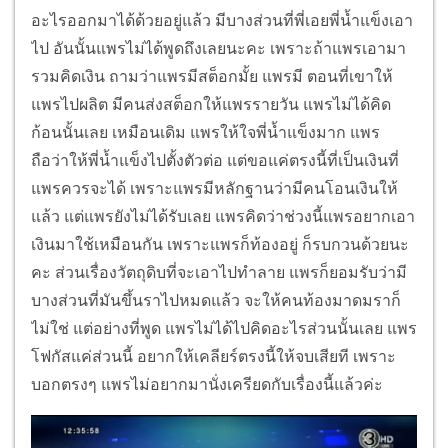
อะไรออกมาได้ด้วยอยู่แล้ว มีบางส่วนที่พี่เอยพี่น้ำแข็งเอา
ไป อันนั้นแพรไม่ได้พูดถึงเลยนะคะ เพราะถ้าแพรเอามา
รวมคิดเงิน ถามว่าแพรมีสต็อกมั้ย แพรมี ตอนที่เขาให้
แพรไปผลิต มีคนส่งสต็อกให้แพรรายวัน แพรไม่ได้คิด
ก้อนนั้นเลย เหมือนเดิม แพรให้ใจพี่น้ำแข็งมาก แพร
ถือว่าให้พี่น้ำแข็งไปตั้งตัวต่อ แต่ขอแค่ตรงนี้ที่เป็นเงินที่
แพรควรจะได้ เพราะแพรมีหลักฐานว่ามีคนโอนเงินให้
แล้ว แต่แพรยังไม่ได้รับเลย แพรคิดว่าช่วงนี้แพรอยากเอา
เงินมาใช้เหมือนกัน เพราะแพรก็ท้องอยู่ ก็รบกวนด้วยนะ
คะ ส่วนเรื่องวัตถุดิบที่จะเอาไปทำลาย แพรก็ยอมรับว่ามี
บางส่วนที่มันขึ้นราไปหมดแล้ว จะให้คนท้องมาดมราก็
ไม่ใช่ แต่อย่างที่พูด แพรไม่ได้ไปคิดอะไรส่วนนั้นเลย แพร
โฟกัสแค่ส่วนนี้ อยากให้เคลียร์ตรงนี้ให้จบเสียที เพราะ
บอกตรงๆ แพรไม่อยากมานั่งเครียดกับเรื่องนี้แล้วค่ะ