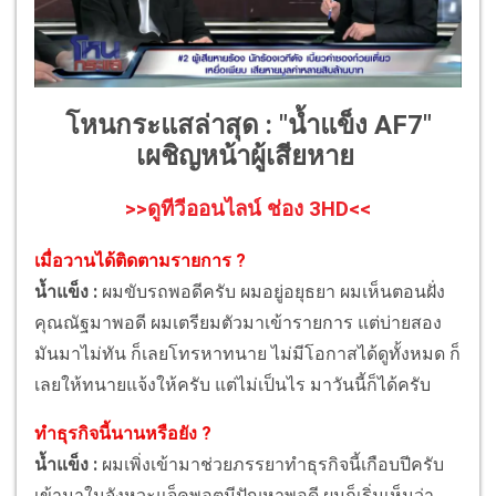
โหนกระแสล่าสุด : "น้ำแข็ง AF7"
เผชิญหน้าผู้เสียหาย
>>ดูทีวีออนไลน์ ช่อง 3HD<<
เมื่อวานได้ติดตามรายการ ?
น้ำแข็ง :
ผมขับรถพอดีครับ ผมอยู่อยุธยา ผมเห็นตอนฝั่ง
คุณณัฐมาพอดี ผมเตรียมตัวมาเข้ารายการ แต่บ่ายสอง
มันมาไม่ทัน ก็เลยโทรหาทนาย ไม่มีโอกาสได้ดูทั้งหมด ก็
เลยให้ทนายแจ้งให้ครับ แต่ไม่เป็นไร มาวันนี้ก็ได้ครับ
ทำธุรกิจนี้นานหรือยัง ?
น้ำแข็ง :
ผมเพิ่งเข้ามาช่วยภรรยาทำธุรกิจนี้เกือบปีครับ
เข้ามาในจังหวะแจ็คพอตมีปัญหาพอดี ผมก็เริ่มเห็นว่า