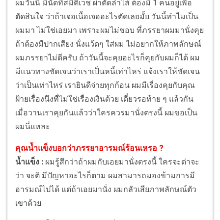
ผมวันนี้ มีนัดที่สมิติเวช ผ่าตัดลำไส้ ต้องมี 1 คนอยู่เพื่อ
ตัดสินใจ ว่าถ้าเจอเนื้อเจออะไรตัดเลยมั้ย วันนี้ทำไมเป็น
ผมมา ไม่ใช่เอยมา เพราะผมไม่ชอบ ที่ภรรยาผมมานั่งคุย
ถ้าต้องมีปากเสียง นั่งแว้ดๆ ใส่ผม ไม่อยากให้ภาพลักษณ์
ผมภรรยาไม่ดีครับ ถ้าวันนี้จะคุยอะไรก็คุยกับผมก็ได้ ผม
มีแนวทางชัดเจนว่าเราเป็นหนี้เท่าไหร่ แจ้งเราให้ชัดเจน
ว่าเป็นเท่าไหร่ เรายินดีจ่ายทุกก้อน ผมมีเรื่องคุยกับคุณ
ฝ้ายเรื่องนึงที่ไม่ใช่เรื่องเงินด้วย เดี๋ยวรอท้าย ๆ แล้วกัน
เมื่อวานเราคุยกันแล้วว่าใครควรมานั่งตรงนี้ ผมขอเป็น
ผมนี่แหละ
คุณน้ำแข็งบอกว่าภรรยาอารมณ์ร้อนเหรอ ?
น้ำแข็ง :
ผมรู้สึกว่าถ้าผมกับเอยมานั่งตรงนี้ ใครจะด่าจะ
ว่า จะติ มีปัญหาอะไรก็ตาม ผมสามารถมองข้ามการมี
อารมณ์ไปได้ แต่ถ้าเอยมานั่ง ผมกลัวเสียภาพลักษณ์ตัว
เขาด้วย