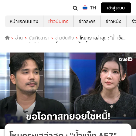
TH
เข้าสู่ระบบ
หน้าแรกบันเทิง
ข่าวบันเทิง
ข่าวละคร
ข่าวหนัง
รี
อ่าน
บันเทิงดารา
ข่าวบันเทิง
โหนกระแสล่าสุด : "น้ำแข็ง
AF7" เผชิญหน้าผู้เสียหาย ขอโอกาสทยอยใช้หนี้
โหนกระแสล่าสุด : "น้ำแข็ง AF7"