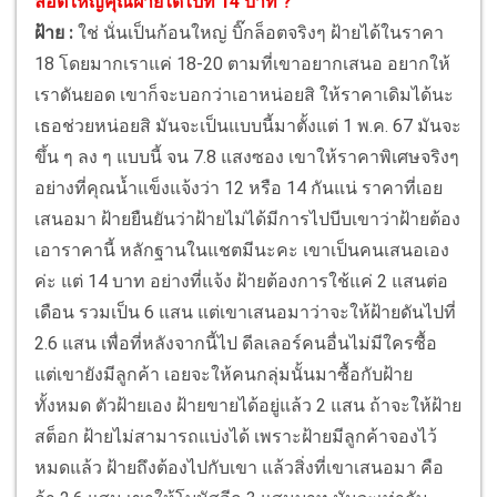
ล็อตใหญ่คุณฝ้ายได้ไปที่ 14 บาท ?
ฝ้าย :
ใช่ นั่นเป็นก้อนใหญ่ บิ๊กล็อตจริงๆ ฝ้ายได้ในราคา
18 โดยมากเราแค่ 18-20 ตามที่เขาอยากเสนอ อยากให้
เราดันยอด เขาก็จะบอกว่าเอาหน่อยสิ ให้ราคาเดิมได้นะ
เธอช่วยหน่อยสิ มันจะเป็นแบบนี้มาตั้งแต่ 1 พ.ค. 67 มันจะ
ขึ้น ๆ ลง ๆ แบบนี้ จน 7.8 แสงซอง เขาให้ราคาพิเศษจริงๆ
อย่างที่คุณน้ำแข็งแจ้งว่า 12 หรือ 14 กันแน่ ราคาที่เอย
เสนอมา ฝ้ายยืนยันว่าฝ้ายไม่ได้มีการไปบีบเขาว่าฝ้ายต้อง
เอาราคานี้ หลักฐานในแชตมีนะคะ เขาเป็นคนเสนอเอง
ค่ะ แต่ 14 บาท อย่างที่แจ้ง ฝ้ายต้องการใช้แค่ 2 แสนต่อ
เดือน รวมเป็น 6 แสน แต่เขาเสนอมาว่าจะให้ฝ้ายดันไปที่
2.6 แสน เพื่อที่หลังจากนี้ไป ดีลเลอร์คนอื่นไม่มีใครซื้อ
แต่เขายังมีลูกค้า เอยจะให้คนกลุ่มนั้นมาซื้อกับฝ้าย
ทั้งหมด ตัวฝ้ายเอง ฝ้ายขายได้อยู่แล้ว 2 แสน ถ้าจะให้ฝ้าย
สต็อก ฝ้ายไม่สามารถแบ่งได้ เพราะฝ้ายมีลูกค้าจองไว้
หมดแล้ว ฝ้ายถึงต้องไปกับเขา แล้วสิ่งที่เขาเสนอมา คือ