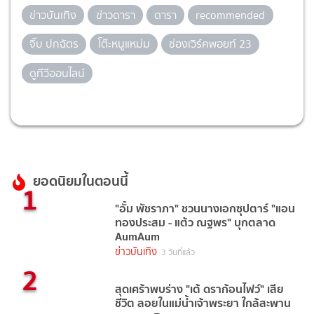
ข่าวบันเทิง
ข่าวดารา
ดารา
recommended
จิ๊บ ปกฉัตร
โต๊ะหนูแหม่ม
ช่องเวิร์คพอยท์ 23
ดูทีวีออนไลน์
ยอดนิยมในตอนนี้
1
"อั้ม พัชราภา" ชวนนางเอกซุปตาร์ "แอน
ทองประสม - แต้ว ณฐพร" บุกตลาด
AumAum
ข่าวบันเทิง
3 วันที่แล้ว
2
สุดเศร้าพบร่าง "เต้ ดราก้อนไฟว์" เสีย
ชีวิต ลอยในแม่น้ำเจ้าพระยา ใกล้สะพาน