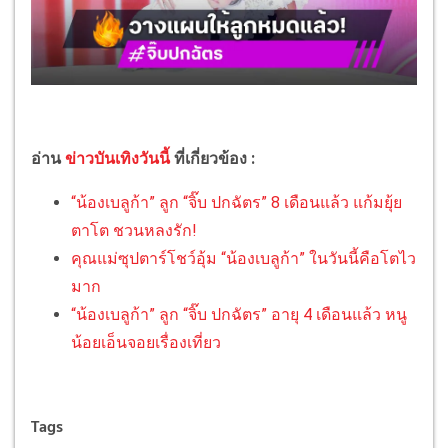
อ่าน
ข่าวบันเทิงวันนี้
ที่เกี่ยวข้อง :
“น้องเบลูก้า” ลูก “จิ๊บ ปกฉัตร” 8 เดือนแล้ว แก้มยุ้ย
ตาโต ชวนหลงรัก!
คุณแม่ซุปตาร์โชว์อุ้ม “น้องเบลูก้า” ในวันนี้คือโตไว
มาก
“น้องเบลูก้า” ลูก “จิ๊บ ปกฉัตร” อายุ 4 เดือนแล้ว หนู
น้อยเอ็นจอยเรื่องเที่ยว
Tags