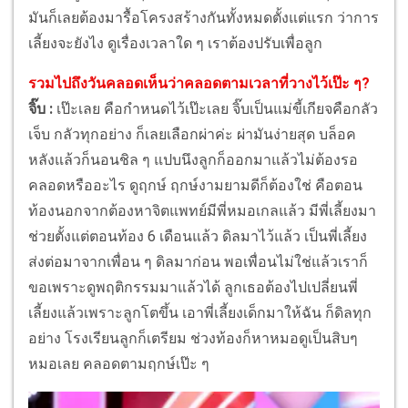
มันก็เลยต้องมารื้อโครงสร้างกันทั้งหมดตั้งแต่แรก ว่าการ
เลี้ยงจะยังไง ดูเรื่องเวลาใด ๆ เราต้องปรับเพื่อลูก
รวมไปถึงวันคลอดเห็นว่าคลอดตามเวลาที่วางไว้เป๊ะ ๆ?
จิ๊บ :
เป๊ะเลย คือกำหนดไว้เป๊ะเลย จิ๊บเป็นแม่ขี้เกียจคือกลัว
เจ็บ กลัวทุกอย่าง ก็เลยเลือกผ่าค่ะ ผ่ามันง่ายสุด บล็อค
หลังแล้วก็นอนชิล ๆ แปบนึงลูกก็ออกมาแล้วไม่ต้องรอ
คลอดหรืออะไร ดูฤกษ์ ฤกษ์งามยามดีก็ต้องใช่ คือตอน
ท้องนอกจากต้องหาจิตแพทย์มีพี่หมอเกลแล้ว มีพี่เลี้ยงมา
ช่วยตั้งแต่ตอนท้อง 6 เดือนแล้ว ดิลมาไว้แล้ว เป็นพี่เลี้ยง
ส่งต่อมาจากเพื่อน ๆ ดิลมาก่อน พอเพื่อนไม่ใช่แล้วเราก็
ขอเพราะดูพฤติกรรมมาแล้วได้ ลูกเธอต้องไปเปลี่ยนพี่
เลี้ยงแล้วเพราะลูกโตขึ้น เอาพี่เลี้ยงเด็กมาให้ฉัน ก็ดิลทุก
อย่าง โรงเรียนลูกก็เตรียม ช่วงท้องก็หาหมอดูเป็นสิบๆ
หมอเลย คลอดตามฤกษ์เป๊ะ ๆ