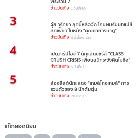
พระราม 7
ข่าวบันเทิง
1 วันที่แล้ว
3
จุ๋ย วรัทยา ลุคนี้หล่อจัด โกนผมรับบทแม่ชี
สุดเฟี้ยว ในหนัง "คุณยายวรนาฎ"
ข่าวบันเทิง
4 ชั่วโมงที่แล้ว
4
เปิดวาร์ปไอจี 7 นักแสดงซีรีส์ "CLASS
CRUSH CRISIS เพื่อนสนิทระวังคิดไม่ซื่อ"
ข่าวบันเทิง
5 วันที่แล้ว
5
ส่องลิสต์นักแสดง "เกมส์โกงเกมส์" การ
รวมตัวของ 8 นักต้มตุ๋น
ข่าวบันเทิง
20 ก.ค. 69
แท็กยอดนิยม