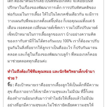
เด็ก ต้องมาคนแรกเลย เป็นพี่หมอเกลค่ะ จะคอยเป็นที่
ปรึกษาในเรื่องของพัฒนาการเด็ก การปรับทัศนคติของ
พ่อกับแม่ในการเลี้ยง ให้ไปในไดเรคชั่นเดียวกัน จะมีการ
วางแผนกับพี่หมอเกลตั้งแต่จิ๊บท้อง ก็เจอคุณแม่ตั้งแต่ 6
เดือน เจอตลอด เปลี่ยนมายด์เซ็ตเรา รวมไปถึงปรับมายด์
เซ็ทเป้าหมายในการเลี้ยงลูกของเรา บ้างอย่างความคิด
ของเรากับสามีก็ไม่ได้ตรงกันแบบ 100% เราก็ต้องมาปรับ
จูนกันในสิ่งที่อยากให้ลูกเราเป็นคืออะไร ก็ปรับกันมาจน
คลอด และก็ดูในเรื่องของพัฒนาเบลูก้า พี่หมอเกลก็คอย
มาช่วยตลอดทุกเดือนค่ะ
ทำไมถึงต้องใช้ทีมคุณหมอ และนักจิตวิทยาเด็กเข้ามา
ช่วย ?
จิ๊บ :
คือเป้าหมายเราคืออยากเลี้ยงลูกให้เป็นเด็กที่มีความ
สุข คือเราอยากให้เขามีความสุขและไม่มีปม ที่งี้ก็เลย
ต้องทำงานย้อนกลับมาว่าทำไมยังให้เลี้ยงแล้วไม่มีปม
อย่างที่ลูกมีความสุขและไม่ใช่เรายัดเยียดความสุขให้