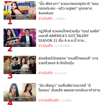
"อั้ม พัชราภา" ชวนนางเอกซุปตาร์ "แอน
ทองประสม - แต้ว ณฐพร" บุกตลาด
AumAum
1
ข่าวบันเทิง
1 วันที่แล้ว
ทรูวิชั่นส์ ชวนคนไทยร่วมลุ้น "เนเน่ รอยัล"
บนเวที AMERICA’S GOT TALENT
SEASON 21 เริ่ม 6 ส.ค.นี้ ทาง
2
TrueVisions NOW
ข่าวบันเทิง
15 ชั่วโมงที่แล้ว
ส่องลิสต์นักแสดง "เกมส์โกงเกมส์" การ
รวมตัวของ 8 นักต้มตุ๋น
3
ข่าวบันเทิง
20 ก.ค. 69
“มิน พีชญา” ขอสืบพิจารณาคดี “ดิ
ไอคอน” ลับหลัง เผยอยากกลับมาทำงาน
4
ดาราเดลี่บันเทิง
2 วันที่แล้ว