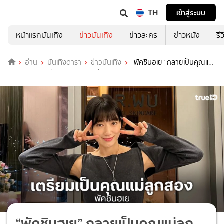
TH
เข้าสู่ระบบ
หน้าแรกบันเทิง
ข่าวบันเทิง
ข่าวละคร
ข่าวหนัง
รี
อ่าน
บันเทิงดารา
ข่าวบันเทิง
“พัคชินฮเย” กลายเป็นคุณแม่
ลูกสองแล้ว! เตรียมคลอดปลายปี 2026
“พัคชินฮเย” กลายเป็นคุณแม่ลูก