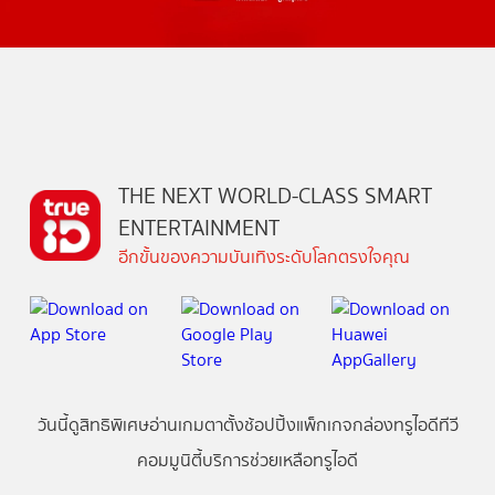
THE NEXT WORLD-CLASS SMART
ENTERTAINMENT
อีกขั้นของความบันเทิงระดับโลกตรงใจคุณ
วันนี้
ดู
สิทธิพิเศษ
อ่าน
เกม
ตาตั้ง
ช้อปปิ้ง
แพ็กเกจ
กล่องทรูไอดีทีวี
คอมมูนิตี้
บริการช่วยเหลือทรูไอดี