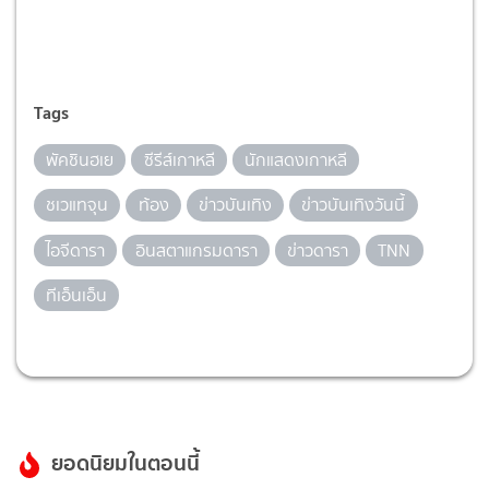
Tags
พัคชินฮเย
ซีรีส์เกาหลี
นักแสดงเกาหลี
ชเวแทจุน
ท้อง
ข่าวบันเทิง
ข่าวบันเทิงวันนี้
ไอจีดารา
อินสตาแกรมดารา
ข่าวดารา
TNN
ทีเอ็นเอ็น
ยอดนิยมในตอนนี้