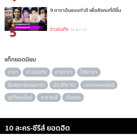
9 ดาราต้นแบบทำดี เพื่อสังคมที่ดีขึ้น
5
ข่าวบันเทิง
30 พ.ค. 67
แท็กยอดนิยม
ดารา
ข่าวบันเทิง
ข่าวดารา
ไอจีดารา
อินสตราแกรมดารา
ประวัติดารา
recommended
ดูทีวีออนไลน์
ดาราเดลี่
เรื่องย่อ
10 ละคร-ซีรีส์ ยอดฮิต