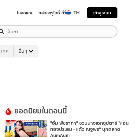
TH
เข้าสู่ระบบ
โหลดแอป
กล่องทรูไอดี ทีวี
ระเทศ
อื่นๆ
ยอดนิยมในตอนนี้
"อั้ม พัชราภา" ชวนนางเอกซุปตาร์ "แอน
ทองประสม - แต้ว ณฐพร" บุกตลาด
AumAum