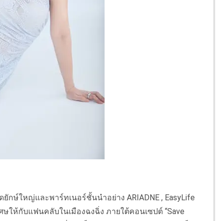
้จัดยักษ์ใหญ่และพาร์ทเนอร์ชั้นนำอย่าง ARIADNE , EasyLife
ษให้กับแฟนคลับในเมืองฉงฉิ่ง ภายใต้คอนเซปต์ “Save