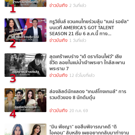
1
ข่าวบันเทิง
2 วันที่แล้ว
ทรูวิชั่นส์ ชวนคนไทยร่วมลุ้น "เนเน่ รอยัล"
บนเวที AMERICA’S GOT TALENT
SEASON 21 เริ่ม 6 ส.ค.นี้ ทาง
2
TrueVisions NOW
ข่าวบันเทิง
1 วันที่แล้ว
สุดเศร้าพบร่าง "เต้ ดราก้อนไฟว์" เสีย
ชีวิต ลอยในแม่น้ำเจ้าพระยา ใกล้สะพาน
พระราม 7
3
ข่าวบันเทิง
12 ชั่วโมงที่แล้ว
ส่องลิสต์นักแสดง "เกมส์โกงเกมส์" การ
รวมตัวของ 8 นักต้มตุ๋น
4
ข่าวบันเทิง
20 ก.ค. 69
“มิน พีชญา” ขอสืบพิจารณาคดี “ดิ
ไอคอน” ลับหลัง เผยอยากกลับมาทำงาน