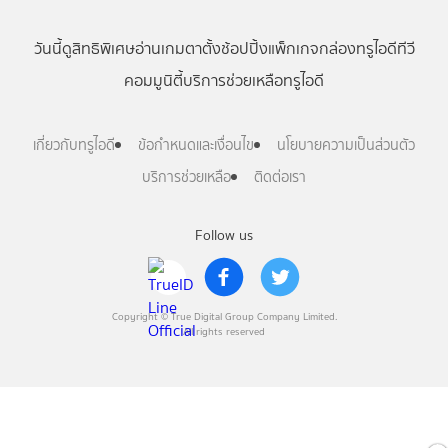
วันนี้
ดู
สิทธิพิเศษ
อ่าน
เกม
ตาตั้ง
ช้อปปิ้ง
แพ็กเกจ
กล่องทรูไอดีทีวี
คอมมูนิตี้
บริการช่วยเหลือทรูไอดี
เกี่ยวกับทรูไอดี
ข้อกำหนดและเงื่อนไข
นโยบายความเป็นส่วนตัว
บริการช่วยเหลือ
ติดต่อเรา
Follow us
Copyright © True Digital Group Company Limited.
All rights reserved