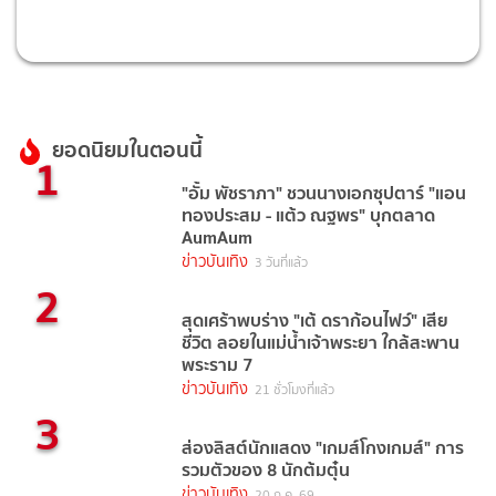
ยอดนิยมในตอนนี้
1
"อั้ม พัชราภา" ชวนนางเอกซุปตาร์ "แอน
ทองประสม - แต้ว ณฐพร" บุกตลาด
AumAum
ข่าวบันเทิง
3 วันที่แล้ว
2
สุดเศร้าพบร่าง "เต้ ดราก้อนไฟว์" เสีย
ชีวิต ลอยในแม่น้ำเจ้าพระยา ใกล้สะพาน
พระราม 7
ข่าวบันเทิง
21 ชั่วโมงที่แล้ว
3
ส่องลิสต์นักแสดง "เกมส์โกงเกมส์" การ
รวมตัวของ 8 นักต้มตุ๋น
ข่าวบันเทิง
20 ก.ค. 69