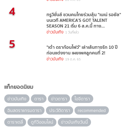
4
ทรูวิชั่นส์ ชวนคนไทยร่วมลุ้น "เนเน่ รอยัล"
บนเวที AMERICA’S GOT TALENT
SEASON 21 เริ่ม 6 ส.ค.นี้ ทาง
TrueVisions NOW
ข่าวบันเทิง
1 วันที่แล้ว
5
"เต๋า ดราก้อนไฟว์" เล่าเส้นทางรัก 10 ปี
ก่อนแต่งงาน เผยเพศลูกคนที่ 2!
ข่าวบันเทิง
19 ต.ค. 65
แท็กยอดนิยม
ข่าวบันเทิง
ดารา
ข่าวดารา
ไอจีดารา
อินสตราแกรมดารา
ประวัติดารา
recommended
ดาราเดลี่
ดูทีวีออนไลน์
ข่าวบันเทิงวันนี้