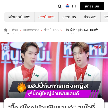
TH
เข้าสู่ระบบ
หน้าแรกบันเทิง
ข่าวบันเทิง
ข่าวละคร
ข่าวหนัง
รี
อ่าน
บันเทิงดารา
ข่าวบันเทิง
"บิ๊ก ผู้ใหญ่บ้านฟินแลนด์"
สุขใจที่ได้แต่งหญิง เคลียร์สถานะอดีตภรรยา คุยแค่เรื่องลูก!
"บิ๊ก ผู้ใหญ่บ้านฟินแลนด์" สุขใจที่