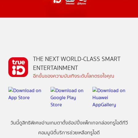
THE NEXT WORLD-CLASS SMART
ENTERTAINMENT
อีกขั้นของความบันเทิงระดับโลกตรงใจคุณ
วันนี้
ดู
สิทธิพิเศษ
อ่าน
เกม
ตาตั้ง
ช้อปปิ้ง
แพ็กเกจ
กล่องทรูไอดีทีวี
คอมมูนิตี้
บริการช่วยเหลือทรูไอดี