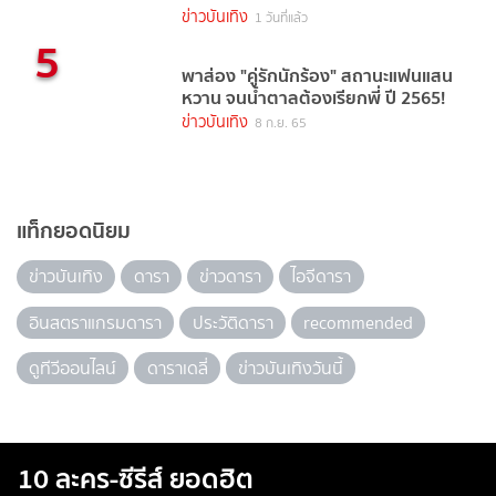
ข่าวบันเทิง
1 วันที่แล้ว
5
พาส่อง "คู่รักนักร้อง" สถานะแฟนแสน
หวาน จนน้ำตาลต้องเรียกพี่ ปี 2565!
ข่าวบันเทิง
8 ก.ย. 65
แท็กยอดนิยม
ข่าวบันเทิง
ดารา
ข่าวดารา
ไอจีดารา
อินสตราแกรมดารา
ประวัติดารา
recommended
ดูทีวีออนไลน์
ดาราเดลี่
ข่าวบันเทิงวันนี้
10 ละคร-ซีรีส์ ยอดฮิต