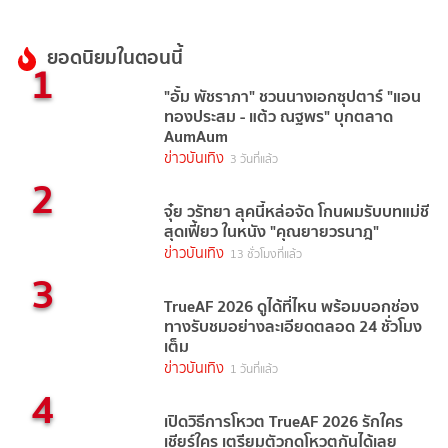
ยอดนิยมในตอนนี้
1
"อั้ม พัชราภา" ชวนนางเอกซุปตาร์ "แอน
ทองประสม - แต้ว ณฐพร" บุกตลาด
AumAum
ข่าวบันเทิง
3 วันที่แล้ว
2
จุ๋ย วรัทยา ลุคนี้หล่อจัด โกนผมรับบทแม่ชี
สุดเฟี้ยว ในหนัง "คุณยายวรนาฎ"
ข่าวบันเทิง
13 ชั่วโมงที่แล้ว
3
TrueAF 2026 ดูได้ที่ไหน พร้อมบอกช่อง
ทางรับชมอย่างละเอียดตลอด 24 ชั่วโมง
เต็ม
ข่าวบันเทิง
1 วันที่แล้ว
4
เปิดวิธีการโหวต TrueAF 2026 รักใคร
เชียร์ใคร เตรียมตัวกดโหวตกันได้เลย