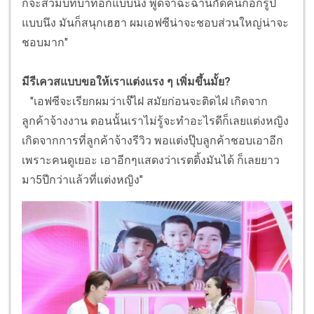
ก็จะสวมบทบาทอีกแบบนึง พูดจาฉะฉานกัดคนก็อีกรูป
แบบนึง มันก็สนุกเฮฮา ผมเอฟซีน่าจะชอบส่วนใหญ่น่าจะ
ชอบมาก"
มีรีเควสแบบขอให้เราแต่งแรง ๆ เพิ่มขึ้นมั้ย?
"เอฟซีจะเรียกผมว่าเจ๊ไฝ สมัยก่อนจะติดไฝ เกิดจาก
ลูกค้าจ้างงาน ตอนนั้นเราไม่รู้จะทำอะไรดีก็เลยแต่งหญิง
เกิดจากการที่ลูกค้าจ้างรีวิว พอแต่งปุ๊บลูกค้าชอบเอาอีก
เพราะคนดูเยอะ เอาอีกๆแสดงว่าเรตติ้งมันได้ ก็เลยยาว
มา5ปีกว่าแล้วที่แต่งหญิง"