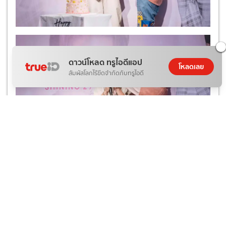
ดาวน์โหลด ทรูไอดีแอป
โหลดเลย
สัมผัสโลกไร้ขีดจำกัดกับทรูไอดี