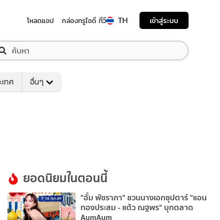
TH
เข้าสู่ระบบ
โหลดแอป
กล่องทรูไอดี ทีวี
ระเทศ
อื่นๆ
ยอดนิยมในตอนนี้
"อั้ม พัชราภา" ชวนนางเอกซุปตาร์ "แอน
ทองประสม - แต้ว ณฐพร" บุกตลาด
AumAum