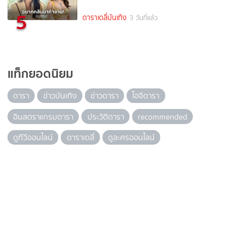
5
ดาราเดลี่บันเทิง
3 วันที่แล้ว
แท็กยอดนิยม
ดารา
ข่าวบันเทิง
ข่าวดารา
ไอจีดารา
อินสตราแกรมดารา
ประวัติดารา
recommended
ดูทีวีออนไลน์
ดาราเดลี่
ดูละครออนไลน์