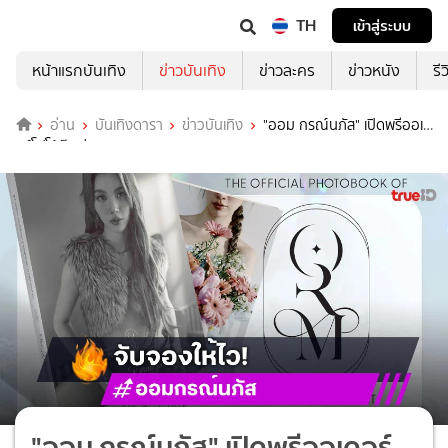
TH
เข้าสู่ระบบ
หน้าแรกบันเทิง
ข่าวบันเทิง
ข่าวละคร
ข่าวหนัง
รี
อ่าน
บันเทิงดารา
ข่าวบันเทิง
"ออม กรณ์นภัส" เปิดพรีออเด
อร์โฟโต้บุ๊คเล่มแรก The Official Photobook of "ORM KORNNAPHAT"
"ออม กรณ์นภัส" เปิดพรีออเดอร์