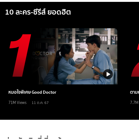
10 ละคร-ซีรีส์ ยอดฮิต
หมอใจพิเศษ Good Doctor
ตามห
71M
Views
7.7M
11 ต.ค. 67