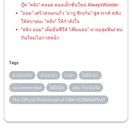
บุ๊ค “หลิง” คลอด คอลเล็กชั่นใหม่ AlwaysWonder
“ออม” เศร้าส่งนกแก้ว “อาบู ชิกเก้น” สู่สวรรค์ หลับ
ให้สบายนะ “หลิง” ให้กำลังใจ
“หลิง-ออม” เต็มอิ่มซีรีส์ “เพียงเธอ” ลาจอสุดฟิน! พบ
กันใหม่โอกาสหน้า
Tags
ข่าวบันเทิง
ข่าวดารา
ดารา
ไอจีดารา
recommended
โฟโต้บุ๊ค
ออม กรณ์นภัส
The Official Photobook of ORM KORNNAPHAT