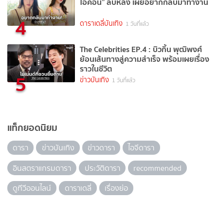
ไอคอน” ลับหลัง เผยอยากกลับมาทำงาน
4
ดาราเดลี่บันเทิง
1 วันที่แล้ว
The Celebrities EP.4 : บิวกิ้น พุฒิพงศ์
ย้อนเส้นทางสู่ความสำเร็จ พร้อมเผยเรื่อง
ราวในชีวิต
5
ข่าวบันเทิง
1 วันที่แล้ว
แท็กยอดนิยม
ดารา
ข่าวบันเทิง
ข่าวดารา
ไอจีดารา
อินสตราแกรมดารา
ประวัติดารา
recommended
ดูทีวีออนไลน์
ดาราเดลี่
เรื่องย่อ