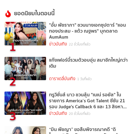
ยอดนิยมในตอนนี้
"อั้ม พัชราภา" ชวนนางเอกซุปตาร์ "แอน
ทองประสม - แต้ว ณฐพร" บุกตลาด
AumAum
1
ข่าวบันเทิง
22 ชั่วโมงที่แล้ว
แก๊งเฟอร์บี้รวมตัวอบอุ่น สมาชิกใหญ่กว่า
เดิม
2
ดาราเดลี่บันเทิง
1 วันที่แล้ว
ทรูวิชั่นส์ นาว ชวนลุ้น "เนเน่ รอยัล" ใน
รายการ America’s Got Talent ซีซัน 21
รอบ Judge's Callback 6 และ 13 สิงหาคม
3
นี้
ข่าวบันเทิง
20 ชั่วโมงที่แล้ว
“มิน พีชญา” ขอสืบพิจารณาคดี “ดิ