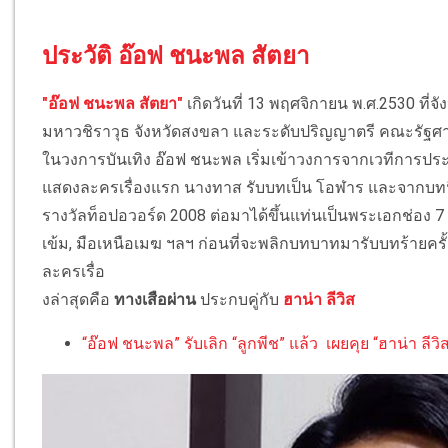
ประวัติ อ๊อฟ ชนะพล สัตยา
"อ๊อฟ ชนะพล สัตยา"
เกิดวันที่ 13 พฤศจิกายน พ.ศ.2530 ที
มหาวชิราวุธ จังหวัดสงขลา และระดับปริญญาตรี คณะรัฐศาส
ในวงการบันเทิง อ๊อฟ ชนะพล เริ่มเข้าวงการจากเวทีการประก
แสดงละครเรื่องแรก นางทาส รับบทเป็น โอฬาร และจากบทนี
รางวัลท็อปอวอร์ด 2008 ต่อมาได้ขึ้นแท่นเป็นพระเอกช่อง 7
เข้ม, มือเหนือเมฆ ฯลฯ ก่อนที่จะพลิกบทบาทมารับบทร้ายครั้
ละครเรื่อ
งล่าสุดคือ
ทางเสือผ่าน
ประกบคู่กับ
ฮาน่า ลีวิส
“อ๊อฟ ชนะพล” รับเลิก “ลูกพีช” แล้ว เผยคุย “ฮาน่า ลีวิส