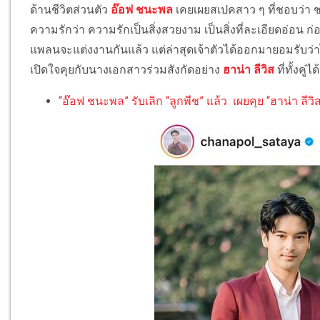
ด้านชีวิตส่วนตัว
อ๊อฟ ชนะพล
เคยเผยสเปคสาว ๆ ที่ชอบว่า ช
ความรักว่า ความรักเป็นสิ่งสวยงาม เป็นสิ่งที่ละเอียดอ่อน 
แพลนจะแต่งงานกันแล้ว แต่ล่าสุดเจ้าตัวได้ออกมายอมรับว่า
เปิดใจคุยกับนางเอกสาวร่วมสังกัดอย่าง
ฮาน่า ลีวิส
ที่ทั้งคู
“อ๊อฟ ชนะพล” รับเลิก “ลูกพีช” แล้ว เผยคุย “ฮาน่า ลีวิส