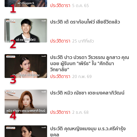
1
ประวัติดารา
5 ต.ค. 65
ประวัติ เต้ ดราก้อนไฟว์ เสียชีวิตแล้ว
2
ประวัติดารา
25 นาทีที่แล้ว
ประวัติ ปาว ปวรดา วีรวรรณ ลูกสาว คุณ
บอย ผู้รับบท "เพิร์ธ" ใน "ศักดินา
วิทยาลัย"
3
ประวัติดารา
20 ก.พ. 69
ประวัติ หมิว ณัชชา เตชะมงคลาภิวัฒน์
4
ประวัติดารา
2 ธ.ค. 68
ประวัติ คุณหญิงแมงมุม ม.ร.ว.ศรีคำรุ้ง
ยุคล