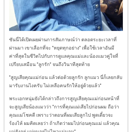
ซันนี่ได้เปิดเผยผ่านการสัมภาษณ์ว่า ตลอดระยะเวลาที่
ผ่านมา เขาเลือกที่จะ "หยุดทุกอย่าง" เพื่อใช้เวลาอันมี
ค่าที่สุดในชีวิตไปกับการดูแลคุณแม่และน้องแมวคู่ใจที่
เปรียบเสมือน "ลูกรัก" จนถึงวินาทีสุดท้าย
"สูญเสียคุณแม่ก่อน แล้วต่อด้วยลูกรัก ลูกแมว นี่ก็เลยกลับ
มารับงานไงครับ ไม่เหลือคนรักให้อยู่ด้วยแล้ว"
พระเอกหนุ่มยังได้กล่าวถึงการสูญเสียคุณแม่ก่อนหน้าที่
จะสูญเสียน้องแมวว่า "การที่คุณแม่เสียไปก่อนผม ถือว่า
คุณแม่โชคดี เพราะว่าตอนที่ผมเสียลูกไป พูดเดี๋ยวจะ
ร้องไห้ ผมคิดเลยว่า ถ้าเกิดว่าผมไปก่อนคุณแม่ แล้วคุณ
แม่ยังอยู่ แม่ผมอยู่ไม่ไหวแน่นอน"