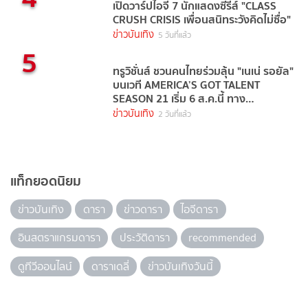
เปิดวาร์ปไอจี 7 นักแสดงซีรีส์ "CLASS
CRUSH CRISIS เพื่อนสนิทระวังคิดไม่ซื่อ"
ข่าวบันเทิง
5 วันที่แล้ว
5
ทรูวิชั่นส์ ชวนคนไทยร่วมลุ้น "เนเน่ รอยัล"
บนเวที AMERICA’S GOT TALENT
SEASON 21 เริ่ม 6 ส.ค.นี้ ทาง
TrueVisions NOW
ข่าวบันเทิง
2 วันที่แล้ว
แท็กยอดนิยม
ข่าวบันเทิง
ดารา
ข่าวดารา
ไอจีดารา
อินสตราแกรมดารา
ประวัติดารา
recommended
ดูทีวีออนไลน์
ดาราเดลี่
ข่าวบันเทิงวันนี้