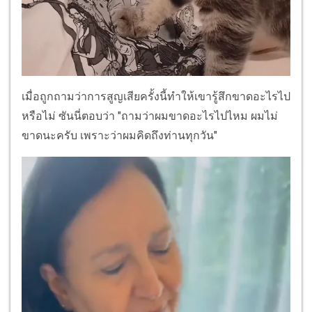
เมื่อถูกถามว่าการสูญเสียครั้งนี้ทำให้เขารู้สึกขาดอะไรไป
หรือไม่ ซันนี่ตอบว่า "ถามว่าผมขาดอะไรไปไหม ผมไม่
ขาดนะครับ เพราะว่าผมคิดถึงท่านทุกวัน"