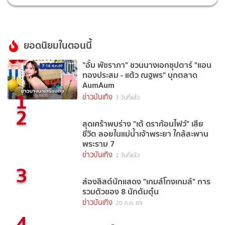
ยอดนิยมในตอนนี้
"อั้ม พัชราภา" ชวนนางเอกซุปตาร์ "แอน
ทองประสม - แต้ว ณฐพร" บุกตลาด
AumAum
1
ข่าวบันเทิง
3 วันที่แล้ว
2
สุดเศร้าพบร่าง "เต้ ดราก้อนไฟว์" เสีย
ชีวิต ลอยในแม่น้ำเจ้าพระยา ใกล้สะพาน
พระราม 7
ข่าวบันเทิง
1 วันที่แล้ว
3
ส่องลิสต์นักแสดง "เกมส์โกงเกมส์" การ
รวมตัวของ 8 นักต้มตุ๋น
ข่าวบันเทิง
20 ก.ค. 69
4