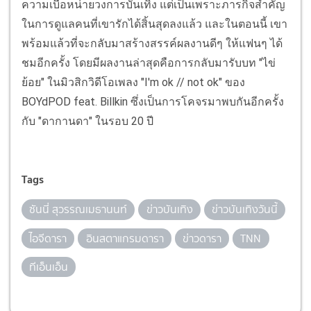
ความเบื่อหน่ายวงการบันเทิง แต่เป็นเพราะภารกิจสำคัญ
ในการดูแลคนที่เขารักได้สิ้นสุดลงแล้ว และในตอนนี้ เขา
พร้อมแล้วที่จะกลับมาสร้างสรรค์ผลงานดีๆ ให้แฟนๆ ได้
ชมอีกครั้ง โดยมีผลงานล่าสุดคือการกลับมารับบท "ไข่
ย้อย" ในมิวสิกวิดีโอเพลง "I'm ok // not ok" ของ
BOYdPOD feat. Billkin ซึ่งเป็นการโคจรมาพบกันอีกครั้ง
กับ "ดากานดา" ในรอบ 20 ปี
Tags
ซันนี่ สุวรรณเมธานนท์
ข่าวบันเทิง
ข่าวบันเทิงวันนี้
ไอจีดารา
อินสตาแกรมดารา
ข่าวดารา
TNN
ทีเอ็นเอ็น