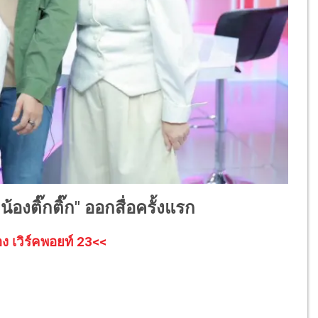
"น้องติ๊กติ๊ก" ออกสื่อครั้งแรก
อง เวิร์คพอยท์ 23<<