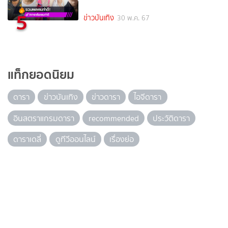
5
ข่าวบันเทิง
30 พ.ค. 67
แท็กยอดนิยม
ดารา
ข่าวบันเทิง
ข่าวดารา
ไอจีดารา
อินสตราแกรมดารา
recommended
ประวัติดารา
ดาราเดลี่
ดูทีวีออนไลน์
เรื่องย่อ