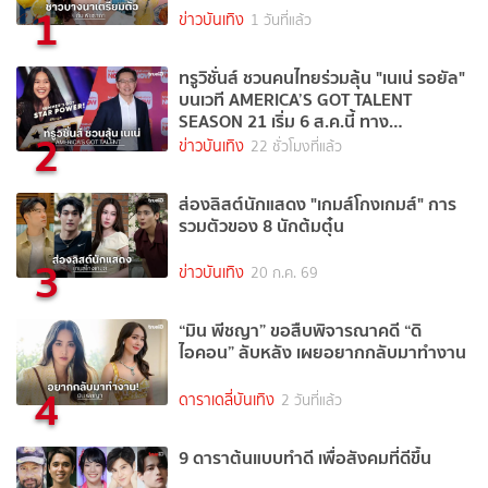
1
ข่าวบันเทิง
1 วันที่แล้ว
ทรูวิชั่นส์ ชวนคนไทยร่วมลุ้น "เนเน่ รอยัล"
บนเวที AMERICA’S GOT TALENT
SEASON 21 เริ่ม 6 ส.ค.นี้ ทาง
2
TrueVisions NOW
ข่าวบันเทิง
22 ชั่วโมงที่แล้ว
ส่องลิสต์นักแสดง "เกมส์โกงเกมส์" การ
รวมตัวของ 8 นักต้มตุ๋น
3
ข่าวบันเทิง
20 ก.ค. 69
“มิน พีชญา” ขอสืบพิจารณาคดี “ดิ
ไอคอน” ลับหลัง เผยอยากกลับมาทำงาน
4
ดาราเดลี่บันเทิง
2 วันที่แล้ว
9 ดาราต้นแบบทำดี เพื่อสังคมที่ดีขึ้น