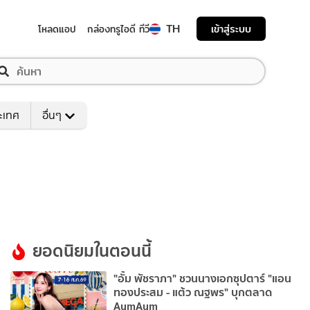
TH
เข้าสู่ระบบ
โหลดแอป
กล่องทรูไอดี ทีวี
ระเทศ
อื่นๆ
ยอดนิยมในตอนนี้
"อั้ม พัชราภา" ชวนนางเอกซุปตาร์ "แอน
ทองประสม - แต้ว ณฐพร" บุกตลาด
AumAum