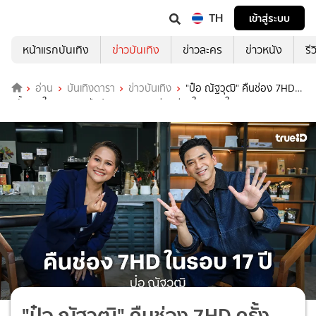
TH
เข้าสู่ระบบ
หน้าแรกบันเทิง
ข่าวบันเทิง
ข่าวละคร
ข่าวหนัง
รี
อ่าน
บันเทิงดารา
ข่าวบันเทิง
"ป๋อ ณัฐวุฒิ" คืนช่อง 7HD
ครั้งแรกในรอบ 17 ปี เปิดหมดทุกบทเรียนชีวิตใน "ดวงใจ STORY"
"ป๋อ ณัฐวุฒิ" คืนช่อง 7HD ครั้ง