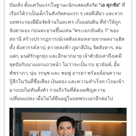
บันเทิง ตั้งแต่วันแรกในฐานะนักแสดงสังกัด
"เอ ศุภชัย"
ที่
เรียกได้ว่าเป็นเด็กในสังกัดคนแรก ๆ เลยทีเดียว และจาก
บทพระรองฝีมือจัดจ้านในละคร เก็บแผ่นดิน ที่ทำให้ถูก
จับตามอง ก่อนทะยานขึ้นแท่น "พระเอกอันดับ 1" ของ
สถานี สร้างปรากฏการณ์เรตติงถล่มทลายจากผลงานฮิต
ทั้ง ดั่งสวรรค์สาป, ดาวหลงฟ้า ภูผาสีเงิน, จิตสังหาร, คม
แฝก, มนต์รักลูกทุ่ง และอีกมากมาย เจ้าตัวยังเล่าถึงเคมี
สุดปังกับนางเอกแถวหน้า ไม่ว่าจะเป็น กบ สุวนันท์, อั้ม
พัชราภา, นุ่น วรนุช และ ชมพู่ อารยา พร้อมย้อนความ
รู้สึกในวันที่ชื่อเสียง เงินทอง และความสำเร็จถาโถมเข้า
มาแบบไม่ทันตั้งตัว รวมถึงวันที่ต้องเผชิญความ
เปลี่ยนแปลง เมื่อไม่ได้ยืนอยู่ในบทพระเอกอีกต่อไป