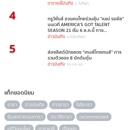
ดาราเดลี่บันเทิง
2 วันที่แล้ว
4
ทรูวิชั่นส์ ชวนคนไทยร่วมลุ้น "เนเน่ รอยัล"
บนเวที AMERICA’S GOT TALENT
SEASON 21 เริ่ม 6 ส.ค.นี้ ทาง
TrueVisions NOW
ข่าวบันเทิง
4 ชั่วโมงที่แล้ว
5
ส่องลิสต์นักแสดง "เกมส์โกงเกมส์" การ
รวมตัวของ 8 นักต้มตุ๋น
ข่าวบันเทิง
20 ก.ค. 69
แท็กยอดนิยม
ดารา
ข่าวบันเทิง
ข่าวดารา
ไอจีดารา
อินสตราแกรมดารา
ประวัติดารา
recommended
ดูทีวีออนไลน์
ดาราเดลี่
เรื่องย่อ