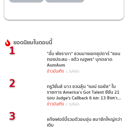
ยอดนิยมในตอนนี้
1
"อั้ม พัชราภา" ชวนนางเอกซุปตาร์ "แอน
ทองประสม - แต้ว ณฐพร" บุกตลาด
AumAum
ข่าวบันเทิง
1 วันที่แล้ว
2
ทรูวิชั่นส์ นาว ชวนลุ้น "เนเน่ รอยัล" ใน
รายการ America’s Got Talent ซีซัน 21
รอบ Judge's Callback 6 และ 13 สิงหาคม
นี้
ข่าวบันเทิง
1 วันที่แล้ว
3
แก๊งเฟอร์บี้รวมตัวอบอุ่น สมาชิกใหญ่กว่า
เดิม