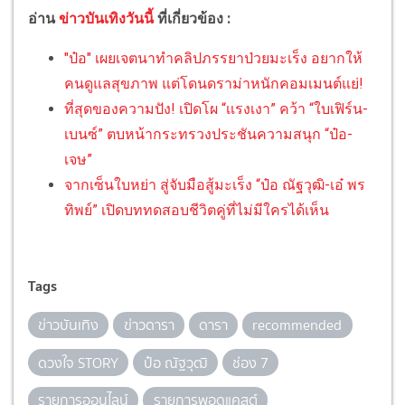
อ่าน
ข่าวบันเทิงวันนี้
ที่เกี่ยวข้อง :
"ป๋อ" เผยเจตนาทำคลิปภรรยาป่วยมะเร็ง อยากให้
คนดูแลสุขภาพ แต่โดนดราม่าหนักคอมเมนต์แย่!
ที่สุดของความปัง! เปิดโผ “เเรงเงา” คว้า “ใบเฟิร์น-
เบนซ์” ตบหน้ากระทรวงประชันความสนุก “ป๋อ-
เจษ”
จากเซ็นใบหย่า สู่จับมือสู้มะเร็ง “ป๋อ ณัฐวุฒิ-เอ๋ พร
ทิพย์” เปิดบททดสอบชีวิตคู่ที่ไม่มีใครได้เห็น
Tags
ข่าวบันเทิง
ข่าวดารา
ดารา
recommended
ดวงใจ STORY
ป๋อ ณัฐวุฒิ
ช่อง 7
รายการออนไลน์
รายการพอดแคสต์