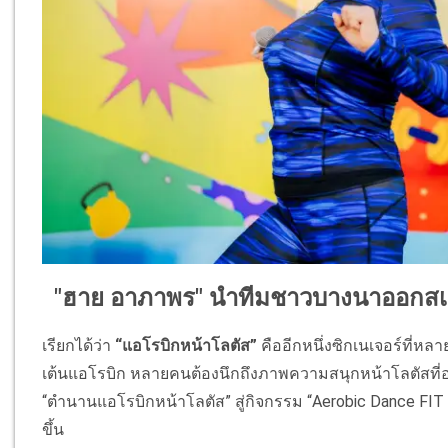
"ฮาย อาภาพร" นำทีมชาวบางนาออกสเต็
เรียกได้ว่า
“แอโรบิกหน้าโลตัส”
คืออีกหนึ่งซิกเนเจอร์ที่ห
เต้นแอโรบิก หลายคนต้องนึกถึงภาพความสนุกหน้าโลตัสที่อย
“ตำนานแอโรบิกหน้าโลตัส” สู่กิจกรรม “Aerobic Dance FIT E
ขึ้น