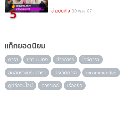
5
ข่าวบันเทิง
30 พ.ค. 67
แท็กยอดนิยม
ดารา
ข่าวบันเทิง
ข่าวดารา
ไอจีดารา
อินสตราแกรมดารา
ประวัติดารา
recommended
ดูทีวีออนไลน์
ดาราเดลี่
เรื่องย่อ