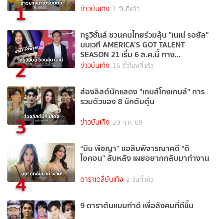
1
ข่าวบันเทิง
1 วันที่แล้ว
ทรูวิชั่นส์ ชวนคนไทยร่วมลุ้น "เนเน่ รอยัล"
บนเวที AMERICA’S GOT TALENT
SEASON 21 เริ่ม 6 ส.ค.นี้ ทาง
2
TrueVisions NOW
ข่าวบันเทิง
16 ชั่วโมงที่แล้ว
ส่องลิสต์นักแสดง "เกมส์โกงเกมส์" การ
รวมตัวของ 8 นักต้มตุ๋น
3
ข่าวบันเทิง
20 ก.ค. 69
“มิน พีชญา” ขอสืบพิจารณาคดี “ดิ
ไอคอน” ลับหลัง เผยอยากกลับมาทำงาน
4
ดาราเดลี่บันเทิง
2 วันที่แล้ว
9 ดาราต้นแบบทำดี เพื่อสังคมที่ดีขึ้น