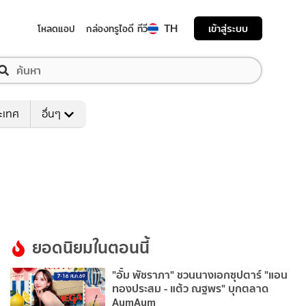
TH
เข้าสู่ระบบ
โหลดแอป
กล่องทรูไอดี ทีวี
ระเทศ
อื่นๆ
ยอดนิยมในตอนนี้
"อั้ม พัชราภา" ชวนนางเอกซุปตาร์ "แอน
ทองประสม - แต้ว ณฐพร" บุกตลาด
AumAum