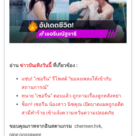
อ่าน
ข่าวบันเทิงวันนี้
ที่เกี่ยวข้อง :
แซ่บ! “เชอรีน” รีโพสต์ “ขอลงเพลงให้เข้ากับ
สถานการณ์”
ทนาย “เชอรีน” ตอบแล้ว ถูกถามเรื่องลูกหลังหย่า
ช็อก! เชอรีน น้องสาว นิชคุณ เปิดบาดแผลถูกอดีต
สามีทำร้าย เข้าแจ้งความหวั่นความปลอดภัย
ขอบคุณภาพจากอินสตาแกรม
cherreen.hvk,
pipe.possawee