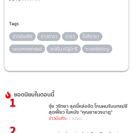
Tags
ข่าวบันเทิง
ข่าวดารา
ดารา
ไอจีดารา
recommended
เชอรีน ณัฐจารี
trueidstory
ยอดนิยมในตอนนี้
1
จุ๋ย วรัทยา ลุคนี้หล่อจัด โกนผมรับบทแม่ชี
สุดเฟี้ยว ในหนัง "คุณยายวรนาฎ"
ข่าวบันเทิง
1 วันที่แล้ว
2