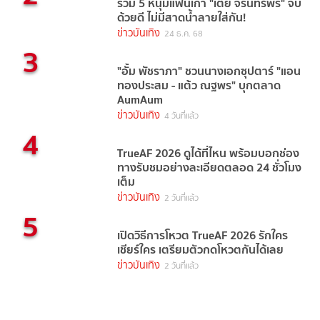
รวม 5 หนุ่มแฟนเก่า "เต้ย จรินทร์พร" จบ
ด้วยดี ไม่มีสาดน้ำลายใส่กัน!
ข่าวบันเทิง
24 ธ.ค. 68
3
"อั้ม พัชราภา" ชวนนางเอกซุปตาร์ "แอน
ทองประสม - แต้ว ณฐพร" บุกตลาด
AumAum
ข่าวบันเทิง
4 วันที่แล้ว
4
TrueAF 2026 ดูได้ที่ไหน พร้อมบอกช่อง
ทางรับชมอย่างละเอียดตลอด 24 ชั่วโมง
เต็ม
ข่าวบันเทิง
2 วันที่แล้ว
5
เปิดวิธีการโหวต TrueAF 2026 รักใคร
เชียร์ใคร เตรียมตัวกดโหวตกันได้เลย
ข่าวบันเทิง
2 วันที่แล้ว