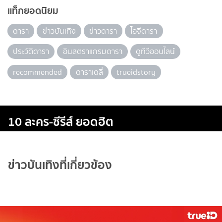
แท็กยอดนิยม
ดารา
ข่าวบันเทิง
ข่าวดารา
ไอจีดารา
ประวัติดารา
อินสตราแกรมดารา
ดูทีวีออนไลน์
recommended
ดาราเดลี่
trueidstory
10 ละคร-ซีรีส์ ยอดฮิต
ข่าวบันเทิงที่เกี่ยวข้อง