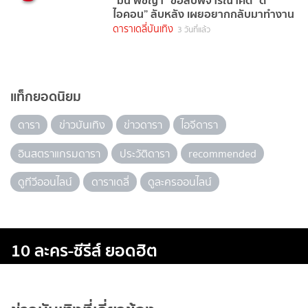
“มิน พีชญา” ขอสืบพิจารณาคดี “ดิ
ไอคอน” ลับหลัง เผยอยากกลับมาทำงาน
ดาราเดลี่บันเทิง
3 วันที่แล้ว
แท็กยอดนิยม
ดารา
ข่าวบันเทิง
ข่าวดารา
ไอจีดารา
อินสตราแกรมดารา
ประวัติดารา
recommended
ดูทีวีออนไลน์
ดาราเดลี่
ดูละครออนไลน์
10 ละคร-ซีรีส์ ยอดฮิต