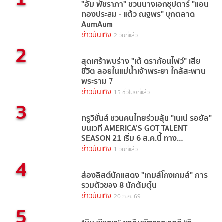
"อั้ม พัชราภา" ชวนนางเอกซุปตาร์ "แอน
ทองประสม - แต้ว ณฐพร" บุกตลาด
AumAum
ข่าวบันเทิง
2 วันที่แล้ว
2
สุดเศร้าพบร่าง "เต้ ดราก้อนไฟว์" เสีย
ชีวิต ลอยในแม่น้ำเจ้าพระยา ใกล้สะพาน
พระราม 7
ข่าวบันเทิง
15 ชั่วโมงที่แล้ว
3
ทรูวิชั่นส์ ชวนคนไทยร่วมลุ้น "เนเน่ รอยัล"
บนเวที AMERICA’S GOT TALENT
SEASON 21 เริ่ม 6 ส.ค.นี้ ทาง
TrueVisions NOW
ข่าวบันเทิง
1 วันที่แล้ว
4
ส่องลิสต์นักแสดง "เกมส์โกงเกมส์" การ
รวมตัวของ 8 นักต้มตุ๋น
ข่าวบันเทิง
20 ก.ค. 69
5