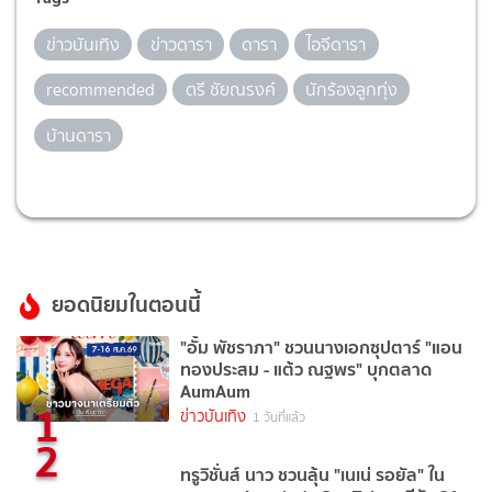
ข่าวบันเทิง
ข่าวดารา
ดารา
ไอจีดารา
recommended
ตรี ชัยณรงค์
นักร้องลูกทุ่ง
บ้านดารา
ยอดนิยมในตอนนี้
"อั้ม พัชราภา" ชวนนางเอกซุปตาร์ "แอน
ทองประสม - แต้ว ณฐพร" บุกตลาด
AumAum
1
ข่าวบันเทิง
1 วันที่แล้ว
2
ทรูวิชั่นส์ นาว ชวนลุ้น "เนเน่ รอยัล" ใน