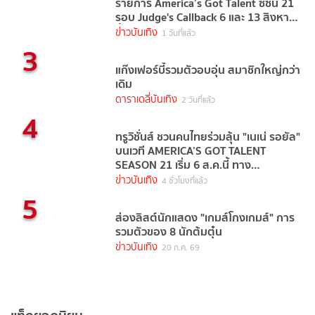
รายการ America’s Got Talent ซีซัน 21
รอบ Judge's Callback 6 และ 13 สิงหาคม
นี้
ข่าวบันเทิง
1 วันที่แล้ว
3
แก๊งเฟอร์บี้รวมตัวอบอุ่น สมาชิกใหญ่กว่า
เดิม
ดาราเดลี่บันเทิง
2 วันที่แล้ว
4
ทรูวิชั่นส์ ชวนคนไทยร่วมลุ้น "เนเน่ รอยัล"
บนเวที AMERICA’S GOT TALENT
SEASON 21 เริ่ม 6 ส.ค.นี้ ทาง
TrueVisions NOW
ข่าวบันเทิง
4 ชั่วโมงที่แล้ว
5
ส่องลิสต์นักแสดง "เกมส์โกงเกมส์" การ
รวมตัวของ 8 นักต้มตุ๋น
ข่าวบันเทิง
20 ก.ค. 69