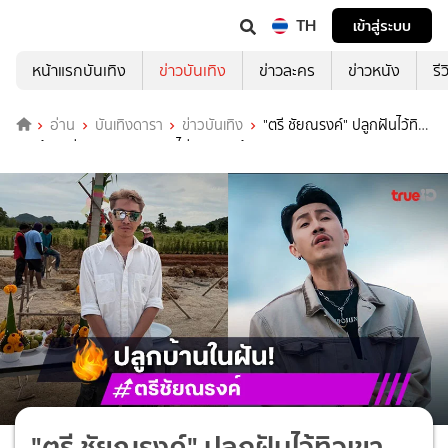
TH
เข้าสู่ระบบ
หน้าแรกบันเทิง
ข่าวบันเทิง
ข่าวละคร
ข่าวหนัง
รี
อ่าน
บันเทิงดารา
ข่าวบันเทิง
"ตรี ชัยณรงค์" ปลูกฝันไว้ทิว
เขา บ้านแห่งความสุขของคนไม่เคยหยุดสู้
"ตรี ชัยณรงค์" ปลูกฝันไว้ทิวเขา