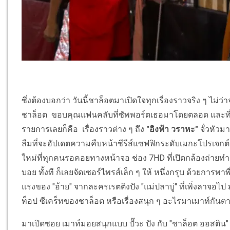
ซึ่งต้องบอกว่า วันนี้ชาล็อตมาเปิดใจทุกเรื่องราวจริง ๆ ไม่
ชาล็อต ขอบคุณแฟนคลับที่ซัพพอร์ตเธอมาโดยตลอด และท
รายการเลยก็คือ เรื่องราวต่าง ๆ ถึง
"อิงฟ้า วราหะ"
จั่วหัวม
ลืมที่จะอัปเดตความคืบหน้าซีรีส์แซฟฟิกระดับเมกะโปรเจกต์ "
ใหม่ที่ทุกคนรอคอยทางหน้าจอ ช่อง 7HD ที่เปิดกล้องถ่ายทำอย
บอย ทั้งที ก็เลยจัดเซอร์ไพรส์เล็ก ๆ ให้ หนึ่งกรุบ ด้วยการพ
แรงของ "อ้าย" จากละครเรตติงปัง "แม่ปลาบู่" ที่เพิ่งลาจอไป
ท็อป ซีเคร็ทของชาล็อต หรือเรื่องสนุก ๆ อะไรมาเมาท์
มาเปิดซอย เมาท์มอยสนุกแบบ ปั๊วะ ปัง กับ "ชาล็อต ออสติ