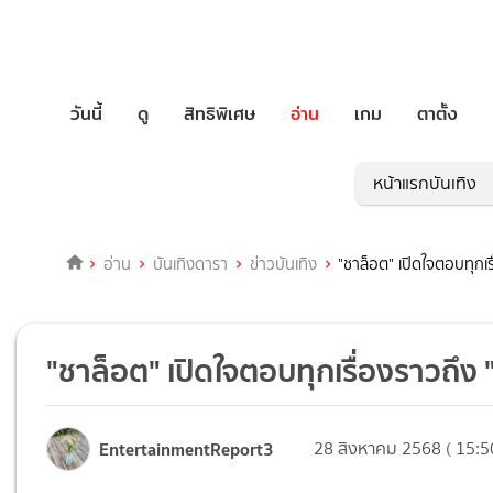
วันนี้
ดู
สิทธิพิเศษ
อ่าน
เกม
ตาตั้ง
หน้าแรกบันเทิง
อ่าน
บันเทิงดารา
ข่าวบันเทิง
"ชาล็อต" เปิดใจตอบทุกเร
"ชาล็อต" เปิดใจตอบทุกเรื่องราวถึง "
EntertainmentReport3
28 สิงหาคม 2568 ( 15:5