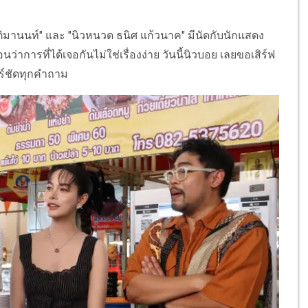
ุติมานนท์" และ "นิวหนวด ธนิศ แก้วนาค" มีนัดกับนักแสดง
นว่าการที่ได้เจอกันไม่ใช่เรื่องง่าย วันนี้นิวบอย เลยขอเสิร์ฟ
ยร์ชัดทุกคำถาม