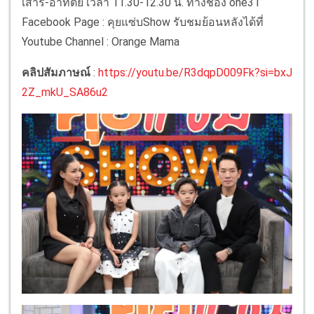
เสาร์-อาทิตย์ เวลา 11.30-12.30 น. ทางช่อง one31
Facebook Page : คุยแซ่บShow รับชมย้อนหลังได้ที่
Youtube Channel : Orange Mama
คลิปสัมภาษณ์
:
https://youtu.be/R3dqpD009Fk?si=bxJ
2Z_mkU_SA86u2