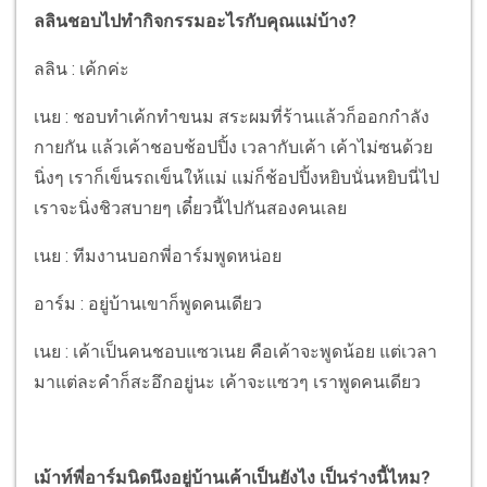
ลลินชอบไปทำกิจกรรมอะไรกับคุณแม่บ้าง?
ลลิน : เค้กค่ะ
เนย : ชอบทำเค้กทำขนม สระผมที่ร้านแล้วก็ออกกำลัง
กายกัน แล้วเค้าชอบช้อปปิ้ง เวลากับเค้า เค้าไม่ซนด้วย
นิ่งๆ เราก็เข็นรถเข็นให้แม่ แม่ก็ช้อปปิ้งหยิบนั่นหยิบนี่ไป
เราจะนิ่งชิวสบายๆ เดี๋ยวนี้ไปกันสองคนเลย
เนย : ทีมงานบอกพี่อาร์มพูดหน่อย
อาร์ม : อยู่บ้านเขาก็พูดคนเดียว
เนย : เค้าเป็นคนชอบแซวเนย คือเค้าจะพูดน้อย แต่เวลา
มาแต่ละคำก็สะอึกอยู่นะ เค้าจะแซวๆ เราพูดคนเดียว
เม้าท์พี่อาร์มนิดนึงอยู่บ้านเค้าเป็นยังไง เป็นร่างนี้ไหม?