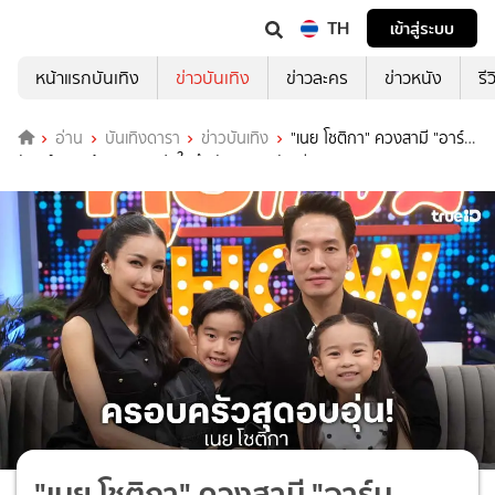
TH
เข้าสู่ระบบ
หน้าแรกบันเทิง
ข่าวบันเทิง
ข่าวละคร
ข่าวหนัง
รี
อ่าน
บันเทิงดารา
ข่าวบันเทิง
"เนย โชติกา" ควงสามี "อาร์ม
จันทร์สิริ" พร้อมลูก ๆ เปิดใจถึง รักแรกและรักเดียว!
"เนย โชติกา" ควงสามี "อาร์ม