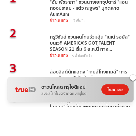
"อั้ม พัชราภา" ชวนนางเอกซุปตาร์ "แอน
ทองประสม - แต้ว ณฐพร" บุกตลาด
AumAum
ข่าวบันเทิง
1 วันที่แล้ว
2
ทรูวิชั่นส์ ชวนคนไทยร่วมลุ้น "เนเน่ รอยัล"
บนเวที AMERICA’S GOT TALENT
SEASON 21 เริ่ม 6 ส.ค.นี้ ทาง
TrueVisions NOW
ข่าวบันเทิง
15 ชั่วโมงที่แล้ว
3
ส่องลิสต์นักแสดง "เกมส์โกงเกมส์" การ
รวมตัวของ 8 นักต้มตุ๋น
ข่าวบันเทิง
20 ก.ค. 69
ดาวน์โหลด ทรูไอดีแอป
โหลดเลย
4
สัมผัสโลกไร้ขีดจำกัดกับทรูไอดี
“มิน พีชญา” ขอสืบพิจารณาคดี “ดิ
ไอคอน” ลับหลัง เผยอยากกลับมาทำงาน
ดาราเดลี่บันเทิง
2 วันที่แล้ว
5
9 ดาราต้นแบบทำดี เพื่อสังคมที่ดีขึ้น