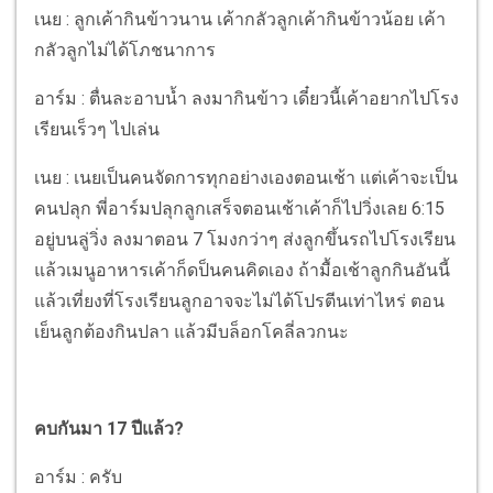
เนย : ลูกเค้ากินข้าวนาน เค้ากลัวลูกเค้ากินข้าวน้อย เค้า
กลัวลูกไม่ได้โภชนาการ
อาร์ม : ตื่นละอาบน้ำ ลงมากินข้าว เดี๋ยวนี้เค้าอยากไปโรง
เรียนเร็วๆ ไปเล่น
เนย : เนยเป็นคนจัดการทุกอย่างเองตอนเช้า แต่เค้าจะเป็น
คนปลุก พี่อาร์มปลุกลูกเสร็จตอนเช้าเค้าก็ไปวิ่งเลย 6:15
อยู่บนลู่วิ่ง ลงมาตอน 7 โมงกว่าๆ ส่งลูกขึ้นรถไปโรงเรียน
แล้วเมนูอาหารเค้าก็ดป็นคนคิดเอง ถ้ามื้อเช้าลูกกินอันนี้
แล้วเที่ยงที่โรงเรียนลูกอาจจะไม่ได้โปรตีนเท่าไหร่ ตอน
เย็นลูกต้องกินปลา แล้วมีบล็อกโคลี่ลวกนะ
คบกันมา 17 ปีแล้ว?
อาร์ม : ครับ