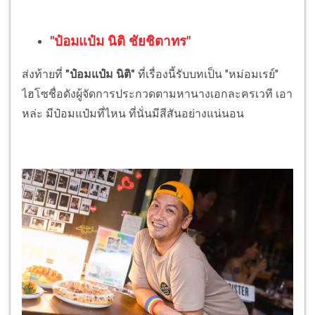
"ป๋อมแป๋ม นิติ ชัยชิตาทร"
ส่งท้ายที่
"ป๋อมแป๋ม นิติ"
ที่เรื่องนี้รับบทเป็น "หม่อมเรย์"
ไฮโซชื่อดังผู้จัดการประกวดตามหานางเอกละครเวที เอา
หล่ะ มีป๋อมแป๋มที่ไหน ที่นั่นมีสีสันอย่างแน่นอน