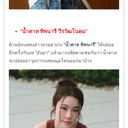
"น้ำตาล ทิพนารี วีรวัฒโนดม"
ด้านนักแสดงสาวสวยฮาเก่ง
"น้ำตาล ทิพนารี"
ได้ปล่อย
อีกครั้งกับบท "อันยา" แล้วมารอติดตามชมกันว่า น้ำตาล
จะปล่อยอาวุธการแสดงมุมไหนออกมาบ้าง