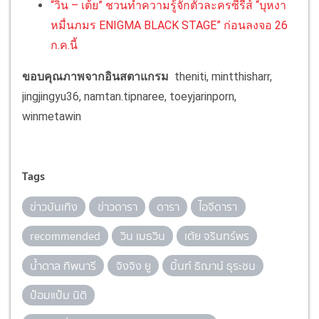
“วิน – เต้ย” ชวนทำความรู้จักตัวละครซีรีส์ “บุหงา
หมื่นภมร ENIGMA BLACK STAGE” ก่อนลงจอ 26
ก.ค.นี้
ขอบคุณภาพจากอินสตาแกรม
theniti, mintthisharr,
jingjingyu36, namtan.tipnaree, toeyjarinporn,
winmetawin
Tags
ข่าวบันเทิง
ข่าวดารา
ดารา
ไอจีดารา
recommended
วิน เมธวิน
เต้ย จรินทร์พร
น้ำตาล ทิพนารี
จิงจิง ยู
มิ้นท์ ธิฌาน์ ธุระชน
ป๋อมแป๋ม นิติ