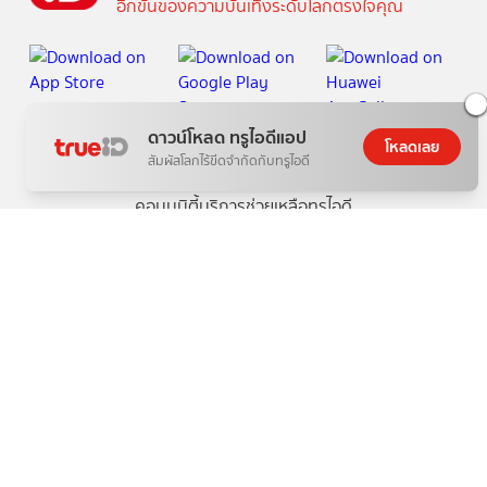
อีกขั้นของความบันเทิงระดับโลกตรงใจคุณ
ดาวน์โหลด ทรูไอดีแอป
โหลดเลย
สัมผัสโลกไร้ขีดจำกัดกับทรูไอดี
วันนี้
ดู
สิทธิพิเศษ
อ่าน
เกม
ตาตั้ง
ช้อปปิ้ง
แพ็กเกจ
กล่องทรูไอดีทีวี
คอมมูนิตี้
บริการช่วยเหลือทรูไอดี
เกี่ยวกับทรูไอดี
ข้อกำหนดและเงื่อนไข
นโยบายความเป็นส่วนตัว
บริการช่วยเหลือ
ติดต่อเรา
Follow us
Copyright © True Digital Group Company Limited.
All rights reserved