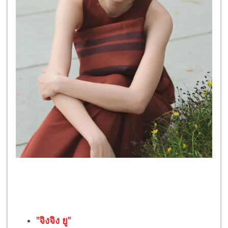
"จิงจิง ยู"