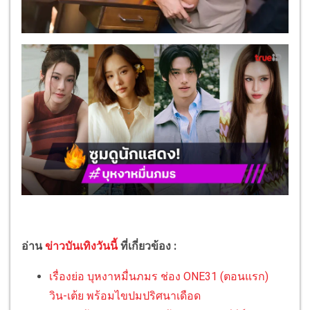
อ่าน
ข่าวบันเทิงวันนี้
ที่เกี่ยวข้อง :
เรื่องย่อ บุหงาหมื่นภมร ช่อง ONE31 (ตอนแรก)
วิน-เต้ย พร้อมไขปมปริศนาเดือด