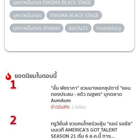
บุหงาหมื่นภมร ENIGMA BLACK STAGE
บุหงาหมื่นภมร
ENIGMA BLACK STAGE
บุหงาหมื่นภมร นักแสดง
ช่องวัน31
trueidstory
ยอดนิยมในตอนนี้
1
"อั้ม พัชราภา" ชวนนางเอกซุปตาร์ "แอน
ทองประสม - แต้ว ณฐพร" บุกตลาด
AumAum
ข่าวบันเทิง
2 วันที่แล้ว
2
ทรูวิชั่นส์ ชวนคนไทยร่วมลุ้น "เนเน่ รอยัล"
บนเวที AMERICA’S GOT TALENT
SEASON 21 เริ่ม 6 ส.ค.นี้ ทาง