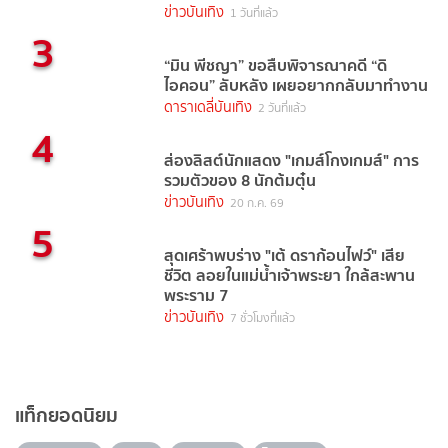
TrueVisions NOW
ข่าวบันเทิง
1 วันที่แล้ว
3
“มิน พีชญา” ขอสืบพิจารณาคดี “ดิ
ไอคอน” ลับหลัง เผยอยากกลับมาทำงาน
ดาราเดลี่บันเทิง
2 วันที่แล้ว
4
ส่องลิสต์นักแสดง "เกมส์โกงเกมส์" การ
รวมตัวของ 8 นักต้มตุ๋น
ข่าวบันเทิง
20 ก.ค. 69
5
สุดเศร้าพบร่าง "เต้ ดราก้อนไฟว์" เสีย
ชีวิต ลอยในแม่น้ำเจ้าพระยา ใกล้สะพาน
พระราม 7
ข่าวบันเทิง
7 ชั่วโมงที่แล้ว
แท็กยอดนิยม