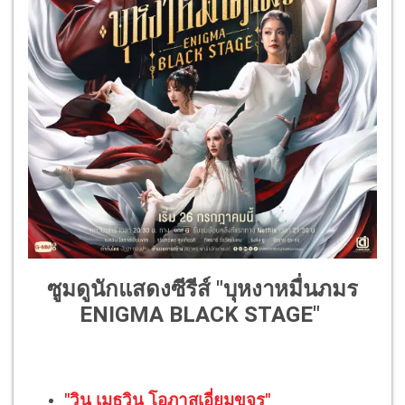
ซูมดูนักแสดงซีรีส์ "บุหงาหมื่นภมร
ENIGMA BLACK STAGE"
"วิน เมธวิน โอภาสเอี่ยมขจร"