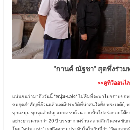
"กานต์ ณัฐชา" สุดทึ่งร่วมท
>>ดูทีวีออนไล
แน่นอนว่ามาถึงวันนี้
"หนุ่ม-แท่ง"
ไม่ลืมที่จะพาไปกราบขอพร
ชมจุดสำคัญที่ล้วนแล้วแต่มีประวัติที่น่าสนใจทั้ง พระเจดีย์
ทุกแง่มุม ทุกจุดสำคัญ แบบครบถ้วน จากนั้นไปอร่อยตบโต๊ะกันต
อย่างยาวนานกว่า 20 ปี บรรยากาศร้านคลาสสิกวินเทจ ขับกล
โดย "หนุ่ม-แท่ง" เผยถึงความประทับใจในวันนี้ว่า "วัดมกุฏก