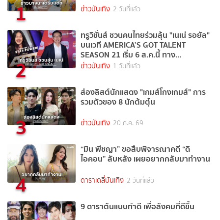
1
ข่าวบันเทิง
2 วันที่แล้ว
ทรูวิชั่นส์ ชวนคนไทยร่วมลุ้น "เนเน่ รอยัล"
บนเวที AMERICA’S GOT TALENT
SEASON 21 เริ่ม 6 ส.ค.นี้ ทาง
2
TrueVisions NOW
ข่าวบันเทิง
1 วันที่แล้ว
ส่องลิสต์นักแสดง "เกมส์โกงเกมส์" การ
รวมตัวของ 8 นักต้มตุ๋น
3
ข่าวบันเทิง
20 ก.ค. 69
“มิน พีชญา” ขอสืบพิจารณาคดี “ดิ
ไอคอน” ลับหลัง เผยอยากกลับมาทำงาน
4
ดาราเดลี่บันเทิง
2 วันที่แล้ว
9 ดาราต้นแบบทำดี เพื่อสังคมที่ดีขึ้น