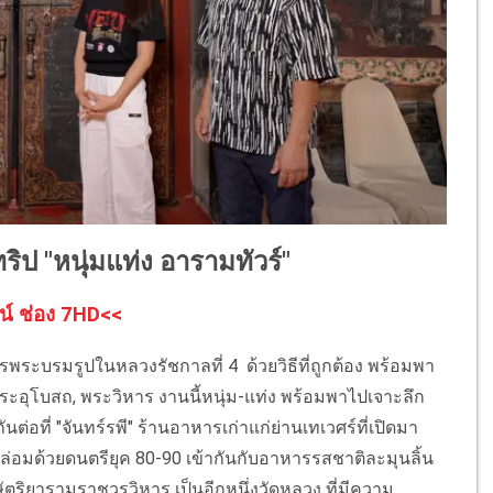
ริป "หนุ่มแท่ง อารามทัวร์"
น์ ช่อง 7HD<<
พระบรมรูปในหลวงรัชกาลที่ 4 ด้วยวิธีที่ถูกต้อง พร้อมพา
, พระอุโบสถ, พระวิหาร งานนี้หนุ่ม-แท่ง พร้อมพาไปเจาะลึก
่อที่ "จันทร์รพี" ร้านอาหารเก่าแก่ย่านเทเวศร์ที่เปิดมา
่อมด้วยดนตรียุค 80-90 เข้ากันกับอาหารรสชาติละมุนลิ้น
ษัตริยารามราชวรวิหาร เป็นอีกหนึ่งวัดหลวง ที่มีความ