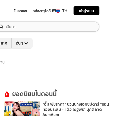
TH
เข้าสู่ระบบ
โหลดแอป
กล่องทรูไอดี ทีวี
ระเทศ
อื่นๆ
วนาน
ยอดนิยมในตอนนี้
"อั้ม พัชราภา" ชวนนางเอกซุปตาร์ "แอน
ทองประสม - แต้ว ณฐพร" บุกตลาด
AumAum