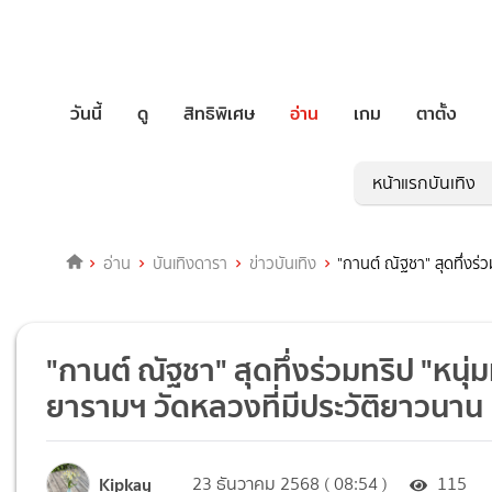
วันนี้
ดู
สิทธิพิเศษ
อ่าน
เกม
ตาตั้ง
หน้าแรกบันเทิง
อ่าน
บันเทิงดารา
ข่าวบันเทิง
"กานต์ ณัฐชา" สุดทึ่งร่
"กานต์ ณัฐชา" สุดทึ่งร่วมทริป "หนุ่
ยารามฯ วัดหลวงที่มีประวัติยาวนาน
Kipkay
23 ธันวาคม 2568 ( 08:54 )
115