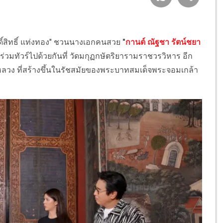
ักดิ์สิทธิ์ แท่งทอง" ชวนนางเอกคนสวย
"
กานต์ ณัฐชา รัตน์ชยา
"
ร่วมทัวร์ไปด้วยกันที่ วัดมกุฏกษัตริยารามราชวรวิหาร อีก
ัดหลวง ที่สร้างขึ้นในรัชสมัยของพระบาทสมเด็จพระจอมเกล้า