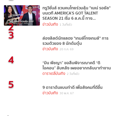
ทรูวิชั่นส์ ชวนคนไทยร่วมลุ้น "เนเน่ รอยัล"
บนเวที AMERICA’S GOT TALENT
SEASON 21 เริ่ม 6 ส.ค.นี้ ทาง
2
TrueVisions NOW
ข่าวบันเทิง
1 วันที่แล้ว
3
ส่องลิสต์นักแสดง "เกมส์โกงเกมส์" การ
รวมตัวของ 8 นักต้มตุ๋น
ข่าวบันเทิง
20 ก.ค. 69
4
“มิน พีชญา” ขอสืบพิจารณาคดี “ดิ
ไอคอน” ลับหลัง เผยอยากกลับมาทำงาน
ดาราเดลี่บันเทิง
2 วันที่แล้ว
5
9 ดาราต้นแบบทำดี เพื่อสังคมที่ดีขึ้น
ข่าวบันเทิง
30 พ.ค. 67