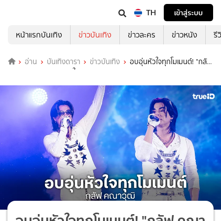
TH
เข้าสู่ระบบ
หน้าแรกบันเทิง
ข่าวบันเทิง
ข่าวละคร
ข่าวหนัง
รี
อ่าน
บันเทิงดารา
ข่าวบันเทิง
อบอุ่นหัวใจทุกโมเมนต์! "กลัฟ
คณาวุฒิ" แจกความสุขในงาน "Gulf Eternal Fancon 2025 : Back to
our Home"
อบอุ่นหัวใจทุกโมเมนต์! "กลัฟ คณา