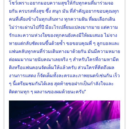
โชว์เพราะอยากมอบความสุขให้กับทุกคนที่มาร่วมจอ
ยกัน ครบรสทั้งสุข ซึ้ง สนุก มัน ที่สำคัญอยากขอบคุณทุก
คนที่เคียงข้างในทุกเส้นทาง ทุกความฝัน ที่ผมเลือกเดิน
ไม่ว่าจะผ่านไปกี่ปี มีอะไรเปลี่ยนแปลงมากมาย แต่ความ
รักและความห่วงใยของทุกคนยังคงมีให้ผมเสมอ ไม่จาง
หายแต่กลับชัดเจนขึ้นด้วยซ้ำ ขอขอบคุณพี่ ๆ ลูกบอลและ
แฟนคลับทุกคนที่ร่วมเดินทางมาด้วยกัน มันมีความหมาย
ต่อผมมากมายนับคณาเลยจริง ๆ สำหรับใครที่ถามหามีต
ติงหรือแฟนคอนจัดเต็มให้แล้วครับ ส่วนใครที่คิดถึงผล
งานการแสดง ก็จัดเต็มทั้งละครและภาพยนตร์เช่นกัน เร็ว
ๆ นี้เตรียมชมกันได้เลย สุดท้ายขอฝากเป็นกำลังใจและ
ติดตามทุก ๆ ผลงานของผมด้วยนะครับ"