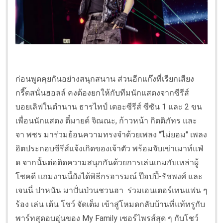
ก่อนพูดคุยกันอย่างสนุกสนาน ส่วนอีกแก๊งที่เรียกเสียง
กรี๊ดสนั่นฮอลล์ คงต้องยกให้กับทีมนักแสดงจากซีรีส์
บอยเลิฟในตำนาน ธารไทป์ เดอะซีรีส์ ซีซัน 1 และ 2 ขน
เพื่อนนักแสดง ตี๋มายด์ จิณณะ, ก้าวหน้า กิตติภัทร และ
จา พชร มาร่วมย้อนความทรงจำด้วยเพลง "ไม่ยอม" เพลง
ฮิตประกอบซีรีส์แจ้งเกิดของเจ้าตัว พร้อมจับเข่าเมาท์แฟ่
ด จากนั้นต่อติดความสนุกกันด้วยการเล่นเกมกับเหล่าผู้
โชคดี แถมงานนี้ยังได้พิธีกรอารมณ์ ป๊อปปี้-รัชพงศ์ และ
เจนนี่ ปาหนัน มาปั่นป่วนชวนฮา ร่วมเอนเตอร์เทนแฟน ๆ
ร้อง เล่น เต้น โชว์ จัดเต็ม เข้าสู่โหมดกลับบ้านที่แท้ทรูกับ
พาร์ทสุดอบอุ่นของ My Family เซอร์ไพรส์สุด ๆ กับโชว์