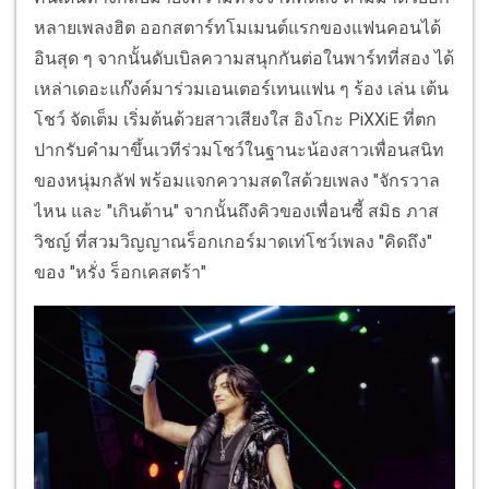
หลายเพลงฮิต ออกสตาร์ทโมเมนต์แรกของแฟนคอนได้
อินสุด ๆ จากนั้นดับเบิลความสนุกกันต่อในพาร์ทที่สอง ได้
เหล่าเดอะแก๊งค์มาร่วมเอนเตอร์เทนแฟน ๆ ร้อง เล่น เต้น
โชว์ จัดเต็ม เริ่มต้นด้วยสาวเสียงใส อิงโกะ PiXXiE ที่ตก
ปากรับคำมาขึ้นเวทีร่วมโชว์ในฐานะน้องสาวเพื่อนสนิท
ของหนุ่มกลัฟ พร้อมแจกความสดใสด้วยเพลง "จักรวาล
ไหน และ "เกินต้าน" จากนั้นถึงคิวของเพื่อนซี้ สมิธ ภาส
วิชญ์ ที่สวมวิญญาณร็อกเกอร์มาดเท่โชว์เพลง "คิดถึง"
ของ "หรั่ง ร็อกเคสตร้า"