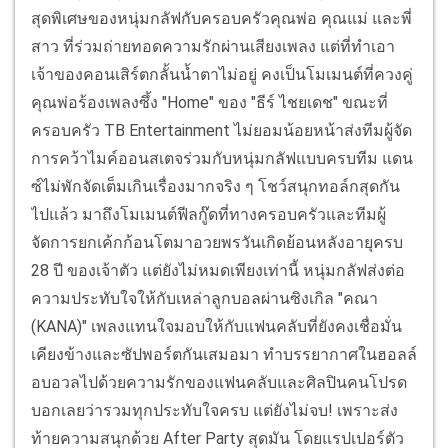
สุดพิเศษของหนุ่มกลัฟกับครอบครัวคุณพ่อ คุณแม่ และพี่
สาว ที่ร่วมถ่ายทอดความรักผ่านเสียงเพลง แต่ที่ทำเอา
เจ้าของคอนเสิร์ตกลั้นน้ำตาไม่อยู่ คงเป็นโมเมนต์ที่ควงคู่
คุณพ่อร้องเพลงซึ้ง "Home" ของ "ธีร์ ไชยเดช" ขณะที่
ครอบครัว TB Entertainment ไม่ยอมน้อยหน้าส่งทีมผู้จัด
การคว้าไมค์ออนสเตจร่วมกับหนุ่มกลัฟแบบครบทีม แดน
ซ์ไม่พักจัดเต็มเกินเรื่องมากจริง ๆ โชว์สนุกทอล์กสุดกัน
ไปแล้ว มาถึงโมเมนต์ฟีลกู๊ดที่ทางครอบครัวและทีมผู้
จัดการยกเค้กก้อนโตมาอวยพรวันเกิดย้อนหลังอายุครบ
28 ปี ของเจ้าตัว แต่ยังไม่หมดเพียงเท่านี้ หนุ่มกลัฟส่งต่อ
ความประทับใจให้กับเหล่าลูกบอลผ่านซิงเกิล "คณา
(KANA)" เพลงแทนใจมอบให้กับแฟนคลับที่ยังคงเชื่อมั่น
เคียงข้างและซัปพอร์ตกันเสมอมา ทำบรรยากาศในฮอลล์
อบอวลไปด้วยความรักของแฟนคลับและศิลปินคนโปรด
บอกเลยว่ารวมทุกประทับใจครบ แต่ยังไม่จบ! เพราะส่ง
ท้ายความสนุกด้วย After Party สุดมัน โดยแรปเปอร์ตัว