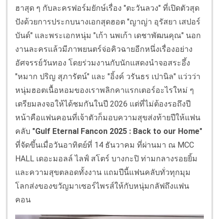
ฮาสุด ๆ กับละครฟอร์มยักษ์เรื่อง "ตะวันลวง" ที่เปิดตัวสุด
ปังด้วยการประกบนางเอกสุดฮอต "ญาญ่า อุรัสยา เสปอร์
บันด์" และพระเอกหนุ่ม "เก้า นพเก้า เดชาพัฒนคุณ" นอก
งานละครแล้วมีภาพยนตร์จ่อคิวฉายอีกหนึ่งเรื่องอย่าง
อัศจรรย์วันทอง โดยร่วมงานกับนักแสดงนำจอสระอึ้ง
"หมาก ปริญ สุภารัตน์" และ "อิ้งค์ วรันธร เปานิล" แว่วว่า
หนุ่มฮอตเนื้อหอมของเราพลิกคาแรกเตอร์อะไรใหม่ ๆ
เตรียมลงจอให้ได้ชมกันในปี 2026 แต่ที่ไม่ต้องรอถึงปี
หน้าคือแฟนคอนที่เจ้าตัวก็มอบความสุขส่งท้ายปีให้แฟน
คลับ
"Gulf Eternal Fancon 2025 : Back to our Home"
ที่จัดขึ้นเมื่อวันอาทิตย์ที่ 14 ธันวาคม ที่ผ่านมา ณ MCC
HALL เดอะมอลล์ ไลฟ์ สโตร์ บางกะปิ ท่ามกลางรอยยิ้ม
และความสุขตลอดทั้งงาน แถมปีนี้แฟนคลับทั่วทุกมุม
โลกส่งของขวัญมาเซอร์ไพรส์ให้กับหนุ่มกลัฟถึงแฟน
คอน