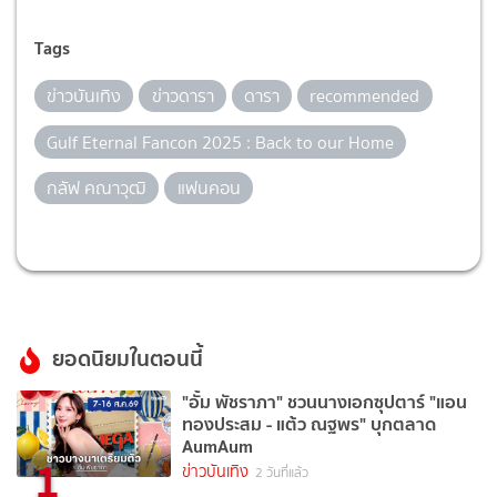
Tags
ข่าวบันเทิง
ข่าวดารา
ดารา
recommended
Gulf Eternal Fancon 2025 : Back to our Home
กลัฟ คณาวุฒิ
แฟนคอน
ยอดนิยมในตอนนี้
"อั้ม พัชราภา" ชวนนางเอกซุปตาร์ "แอน
ทองประสม - แต้ว ณฐพร" บุกตลาด
AumAum
1
ข่าวบันเทิง
2 วันที่แล้ว