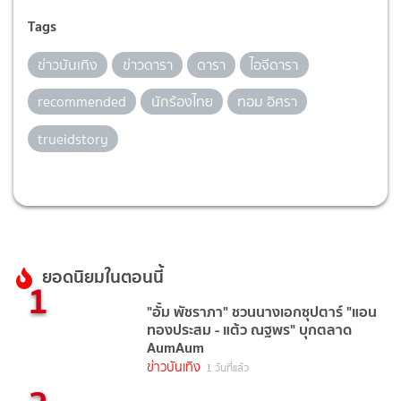
Tags
ข่าวบันเทิง
ข่าวดารา
ดารา
ไอจีดารา
recommended
นักร้องไทย
ทอม อิศรา
trueidstory
ยอดนิยมในตอนนี้
1
"อั้ม พัชราภา" ชวนนางเอกซุปตาร์ "แอน
ทองประสม - แต้ว ณฐพร" บุกตลาด
AumAum
ข่าวบันเทิง
1 วันที่แล้ว