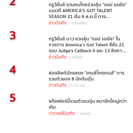
2
ทรูวิชั่นส์ ชวนคนไทยร่วมลุ้น "เนเน่ รอยัล"
บนเวที AMERICA’S GOT TALENT
SEASON 21 เริ่ม 6 ส.ค.นี้ ทาง
TrueVisions NOW
ข่าวบันเทิง
7 ชั่วโมงที่แล้ว
3
ทรูวิชั่นส์ นาว ชวนลุ้น "เนเน่ รอยัล" ใน
รายการ America’s Got Talent ซีซัน 21
รอบ Judge's Callback 6 และ 13 สิงหาคม
นี้
ข่าวบันเทิง
1 วันที่แล้ว
4
ส่องลิสต์นักแสดง "เกมส์โกงเกมส์" การ
รวมตัวของ 8 นักต้มตุ๋น
ข่าวบันเทิง
20 ก.ค. 69
5
แก๊งเฟอร์บี้รวมตัวอบอุ่น สมาชิกใหญ่กว่า
เดิม
ดาราเดลี่บันเทิง
2 วันที่แล้ว