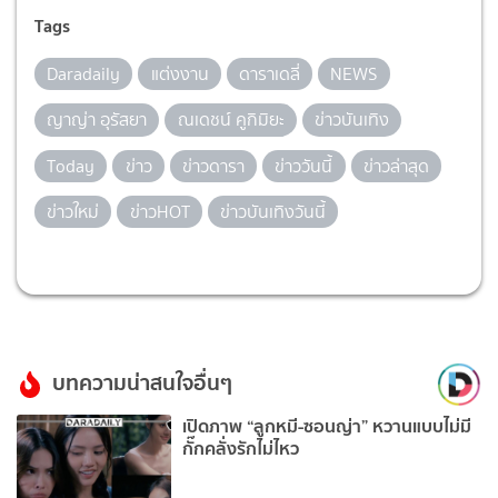
Tags
Daradaily
แต่งงาน
ดาราเดลี่
NEWS
ญาญ่า อุรัสยา
ณเดชน์ คูกิมิยะ
ข่าวบันเทิง
Today
ข่าว
ข่าวดารา
ข่าววันนี้
ข่าวล่าสุด
ข่าวใหม่
ข่าวHOT
ข่าวบันเทิงวันนี้
บทความน่าสนใจอื่นๆ
เปิดภาพ “ลูกหมี-ซอนญ่า” หวานแบบไม่มี
กั๊กคลั่งรักไม่ไหว