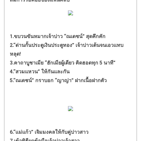
1.ขบวนขันหมากเจ้าบ่าว “ณเดชน์” สุดคึกคัก
2.“ด่านกั้นประตูเงินประตูทอง” เจ้าบ่าวเต้นจนเอวแทบ
หลุด!
3.คาถาบูชาเมีย “ฮักเมียผู้เดียว คิดฮอดทุก 5 นาที”
4.“สวมแหวน” ให้กันและกัน
5.“ณเดชน์” กราบอก “ญาญ่า” ฝากเนื้อฝากตัว
6.“แม่แก้ว” เจิมมงคลให้กับคู่บ่าวสาว
7.เข้าพิธีผูกข้อมือเจ้าบ่าวเจ้าสาว