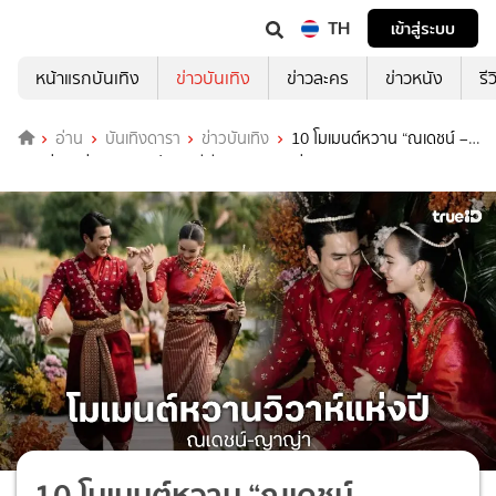
TH
เข้าสู่ระบบ
หน้าแรกบันเทิง
ข่าวบันเทิง
ข่าวละคร
ข่าวหนัง
รี
อ่าน
บันเทิงดารา
ข่าวบันเทิง
10 โมเมนต์หวาน “ณเดชน์ –
ญาญ่า” แต่งงานตามประเพณีอีสาน จ.ขอนแก่น
10 โมเมนต์หวาน “ณเดชน์ –