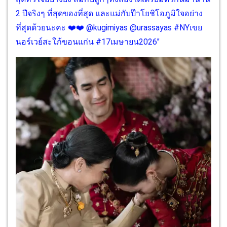
2 ปีจริงๆ ที่สุดของที่สุด และแม่กับป๊าโยชิโอภูมิใจอย่าง
ที่สุดด้วยนะคะ ❤️❤️ @kugimiyas @urassayas #NYเขย
นอร์เวย์สะใภ้ขอนแก่น #17เมษายน2026"