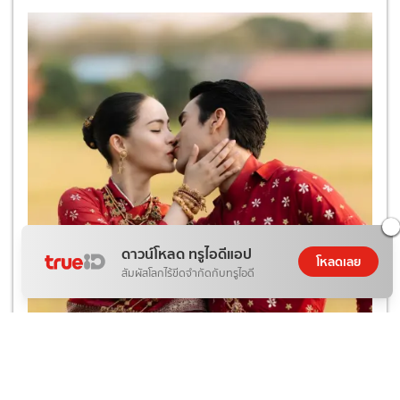
ดาวน์โหลด ทรูไอดีแอป
โหลดเลย
สัมผัสโลกไร้ขีดจำกัดกับทรูไอดี