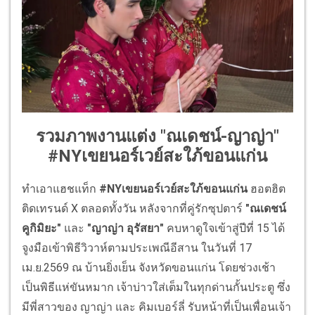
รวมภาพงานแต่ง "ณเดชน์-ญาญ่า"
#NYเขยนอร์เวย์สะใภ้ขอนแก่น
ทำเอาแฮชแท็ก
#NYเขยนอร์เวย์สะใภ้ขอนแก่น
ฮอตฮิต
ติดเทรนด์ X ตลอดทั้งวัน หลังจากที่คู่รักซุปตาร์
"ณเดชน์
คูกิมิยะ"
และ
"ญาญ่า อุรัสยา"
คบหาดูใจเข้าสู่ปีที่ 15 ได้
จูงมือเข้าพิธีวิวาห์ตามประเพณีอีสาน ในวันที่ 17
เม.ย.2569 ณ บ้านยิ่งเย็น จังหวัดขอนแก่น โดยช่วงเช้า
เป็นพิธีแห่ขันหมาก เจ้าบ่าวใส่เต็มในทุกด่านกั้นประตู ซึ่ง
มีพี่สาวของ ญาญ่า และ คิมเบอร์ลี่ รับหน้าที่เป็นเพื่อนเจ้า