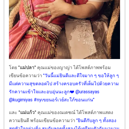
โดย
"แม่ปลา"
คุณแม่ของญาญ่า ได้โพสต์ภาพพร้อม
เขียนข้อความว่า
"วันนี้แม่ยินดีและดีใจมาก ๆ ขอให้ลูก ๆ
มีแต่ความสุขตลอดไป สร้างครอบครัวที่เต็มไปด้วยความ
รักความเข้าใจและอบอุ่นนะลูก❤️ @urassayas
@kugimiyas #nyเขยนอร์เวย์สะใภ้ขอนแก่น"
และ
"แม่แก้ว"
คุณแม่ของณเดชณ์ ได้โพสต์ภาพแสดง
ความยินดี พร้อมเขียนข้อความว่า
"ยินดีกับลูก ๆ ทั้งสอง
สุดหัวใจอย่างยิ่ง สมกับลูกๆทั้งสองได้เตรียมตัวกันมานาน