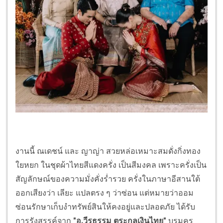
งานนี้ ณเดชน์ และ ญาญ่า สวยหล่อเหมาะสมดั่งกิ่งทอง
ใยหยก ในชุดผ้าไทยสีแดงครั่ง เป็นสีมงคล เพราะครั่งเป็น
สัญลักษณ์ของความมั่งคั่งร่ำรวย ครั่งในภาษาอีสานใต้
ออกเสียงว่า เลียะ แปลตรง ๆ ว่าซ่อน แต่หมายว่าออม
ซ่อนรักษาเก็บงำทรัพย์สินให้คงอยู่และปลอดภัย ได้รับ
การรังสรรค์จาก
"อ.วีรธรรม ตระกูลเงินไทย"
บรมครู