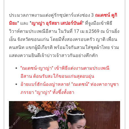
ประมวลภาพงานแต่งคู่รักซุปตาร์แห่งช่อง 3
ณเดชน์ คูกิ
มิยะ
"
และ
"
ญาญ่า อุรัสยา เสปอร์บันด์
"
ที่จูงมือเข้าพิธี
วิวาห์ตามประเพณีอีสาน ในวันที่ 17 เม.ย.2569 ณ บ้านยิ่ง
เย็น จังหวัดขอนแก่น โดยมีทั้งสองครอบครัว ญาติ เพื่อน
คนสนิท แขกผู้มีเกียรติ พร้อมใจกันสวมใส่ชุดผ้าไทย ร่วม
แสดงความยินดีเจ้าบ่าวเจ้าสาวกันอย่างคึกคัก
"ณเดชน์-ญาญ่า" เข้าพิธีแต่งงานตามประเพณี
อีสาน ต้อนรับสะใภ้ขอนแก่นสุดอบอุ่น
อ้ายแบร์ฮักน้องญ่าหลาย! "ณเดชน์" ท่องคาถาบูชา
ภรรยา "ญาญ่า" ทั้งซึ้งทั้งฮา