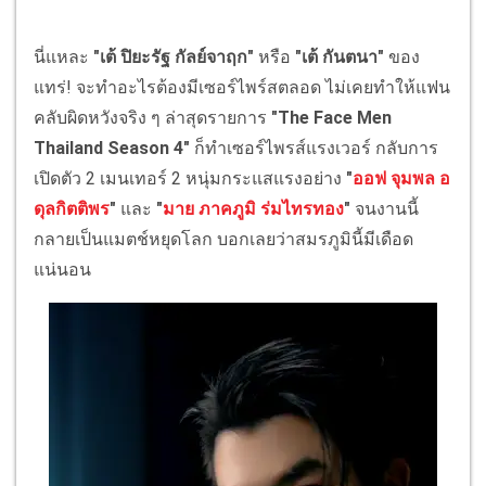
นี่แหละ
"เต้ ปิยะรัฐ กัลย์จาฤก"
หรือ
"เต้ กันตนา"
ของ
แทร่! จะทำอะไรต้องมีเซอร์ไพร์สตลอด ไม่เคยทำให้แฟน
คลับผิดหวังจริง ๆ ล่าสุดรายการ
"The Face Men
Thailand Season 4"
ก็ทำเซอร์ไพรส์แรงเวอร์ กลับการ
เปิดตัว 2 เมนเทอร์ 2 หนุ่มกระแสแรงอย่าง
"
ออฟ จุมพล อ
ดุลกิตติพร
"
และ
"
มาย ภาคภูมิ ร่มไทรทอง
"
จนงานนี้
กลายเป็นแมตช์หยุดโลก บอกเลยว่าสมรภูมินี้มีเดือด
แน่นอน