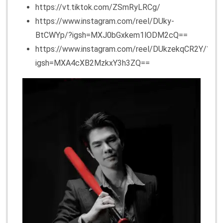
https://vt.tiktok.com/ZSmRyLRCg/
https://www.instagram.com/reel/DUky-
BtCWYp/?igsh=MXJ0bGxkem1lODM2cQ==
https://www.instagram.com/reel/DUkzekqCR2Y/?
igsh=MXA4cXB2MzkxY3h3ZQ==