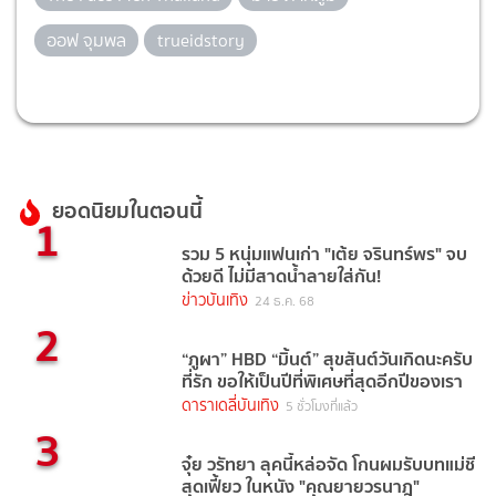
ออฟ จุมพล
trueidstory
ยอดนิยมในตอนนี้
1
รวม 5 หนุ่มแฟนเก่า "เต้ย จรินทร์พร" จบ
ด้วยดี ไม่มีสาดน้ำลายใส่กัน!
ข่าวบันเทิง
24 ธ.ค. 68
2
“ภูผา” HBD “มิ้นต์” สุขสันต์วันเกิดนะครับ
ที่รัก ขอให้เป็นปีที่พิเศษที่สุดอีกปีของเรา
ดาราเดลี่บันเทิง
5 ชั่วโมงที่แล้ว
3
จุ๋ย วรัทยา ลุคนี้หล่อจัด โกนผมรับบทแม่ชี
สุดเฟี้ยว ในหนัง "คุณยายวรนาฎ"