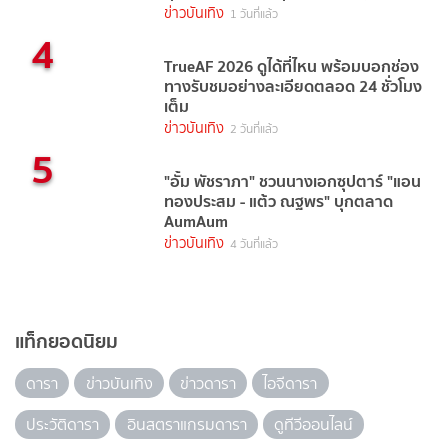
ข่าวบันเทิง
1 วันที่แล้ว
4
TrueAF 2026 ดูได้ที่ไหน พร้อมบอกช่อง
ทางรับชมอย่างละเอียดตลอด 24 ชั่วโมง
เต็ม
ข่าวบันเทิง
2 วันที่แล้ว
5
"อั้ม พัชราภา" ชวนนางเอกซุปตาร์ "แอน
ทองประสม - แต้ว ณฐพร" บุกตลาด
AumAum
ข่าวบันเทิง
4 วันที่แล้ว
แท็กยอดนิยม
ดารา
ข่าวบันเทิง
ข่าวดารา
ไอจีดารา
ประวัติดารา
อินสตราแกรมดารา
ดูทีวีออนไลน์