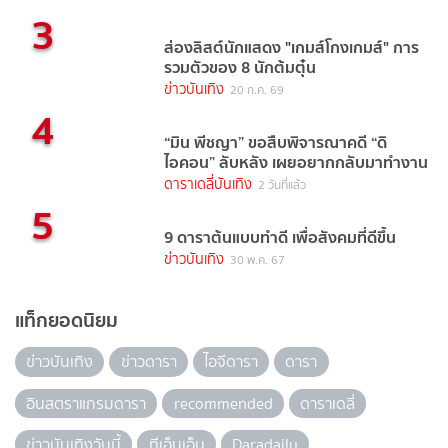
3
ส่องลิสต์นักแสดง "เกมส์โกงเกมส์" การ
รวมตัวของ 8 นักต้มตุ๋น
ข่าวบันเทิง
20 ก.ค. 69
4
“มิน พีชญา” ขอสืบพิจารณาคดี “ดิ
ไอคอน” ลับหลัง เผยอยากกลับมาทำงาน
ดาราเดลี่บันเทิง
2 วันที่แล้ว
5
9 ดาราต้นแบบทำดี เพื่อสังคมที่ดีขึ้น
ข่าวบันเทิง
30 พ.ค. 67
แท็กยอดนิยม
ข่าวบันเทิง
ข่าวดารา
ไอจีดารา
ดารา
อินสตราแกรมดารา
recommended
ดาราเดลี่
ข่าวบันเทิงวันนี้
ทีเอ็นเอ็น
Daradaily