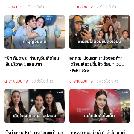
ข่าวบันเทิง
ดาราเดลี่บันเทิง
6 ชั่วโมงที่แล้ว
7 ชั่วโมงที่แล้ว
“พีท กันตพร” ทำบุญวันเกิดโอน
อกคุณแม่จะแตก!! “น้องออก้า”
เงินบริจาค 1 แสนบาท
เตรียมใส่นวมขึ้นสังเวียน “IDOL
FIGHT SS6”
ดาราเดลี่บันเทิง
ดาราเดลี่บันเทิง
13 ชั่วโมงที่แล้ว
14 ชั่วโมงที่แล้ว
“ใหม่ เจริญปุระ” ควง “คุณแม่” เปิด
“เกรซ กาญจน์เกล้า” เล่าโมเมนต์