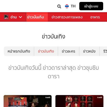
TH
เข้าสู่ระบบ
กีฬา
อ่าน
ข่าว
ข่าวบันเทิง
ข่าวสารวงการเพลง
อาหาร
ข่าวบันเทิง
หน้าแรกบันเทิง
ข่าวบันเทิง
ข่าวละคร
ข่าวหนัง
รี
ข่าวบันเทิงวันนี้ ข่าวดาราล่าสุด ข่าวซุบซิบ
ดารา