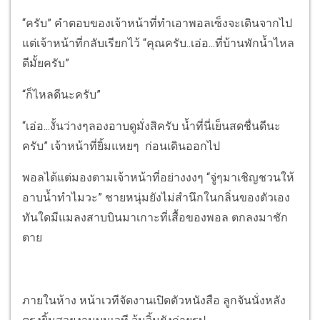
“ครับ” คำตอบของเจ้าหน้าที่ทำเอาพอลเซ็งจะเดินจากไป
แต่เจ้าหน้าที่กลับเรียกไว้ “คุณครับ..เอ่อ...ที่บ้านพักน้ำไหล
ดีมั้ยครับ”
“ก็ไหลดีนะครับ”
“เอ่อ...งั้นว่างๆลองอาบดูมั่งสิครับ น้ำที่นี่เย็นสดชื่นดีนะ
ครับ” เจ้าหน้าที่ยิ้มแหยๆ ก่อนเดินออกไป
พอลได้แต่มองตามเจ้าหน้าที่อย่างงงๆ “จู่ๆมาเชิญชวนให้
อาบน้ำทำไมวะ” ชายหนุ่มยังไม่สำนึกในกลิ่นของตัวเอง
ทันใดมีแมลงสาบบินมาเกาะที่เสื้อของพอล ตกลงมาชัก
ตาย
ภายในห้าง หน้าเวทีจัดงานเปิดตัวหนังสือ ลูกจันนั่งหลัง