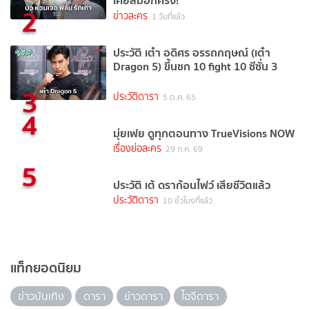
2
ข่าวละคร
1 วันที่แล้ว
ประวัติ เต๋า อดิศร อรรถกฤษณ์ (เต๋า
Dragon 5) ขึ้นชก 10 fight 10 ซีซั่น 3
3
ประวัติดารา
5 ต.ค. 65
4
มุ่ยเฟย ดูทุกตอนทาง TrueVisions NOW
เรื่องย่อละคร
29 ก.ค. 69
5
ประวัติ เต้ ดราก้อนไฟว์ เสียชีวิตแล้ว
ประวัติดารา
10 ชั่วโมงที่แล้ว
แท็กยอดนิยม
ข่าวบันเทิง
ดารา
ข่าวดารา
ไอจีดารา