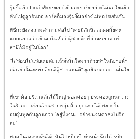
จุ้มจิ้มอ้าปากกำลังจะตอบโต้ มองอาร์ตอย่างไม่พอใจแล้ว
หันไปดูลูกจันต่อ อาร์ตก็มองจุ้มจิ้มอย่างไม่พอใจเช่นกัน
พิธีกรยังคงถามคำถามต่อไป “เคยมีสักนิ้ดดดดดมั้ยคะ
แบบแอบแว่บเข้ามาในหัวว่าผู้ชายดีๆที่น่าจะเอามาทำ
สามีก็มีอยู่ในโลก”
“ไม่ว่อบไม่แว่บเลยค่ะ แล้วก็มั่นใจมากด้วยว่าในนิยายน้ำ
เน่าเท่านั้นละค่ะที่จะมีผู้ชายแสนดี” ลูกจันตอบอย่างมั่นใจ
ที่เขาค้อ บริเวณต้นไม้ใหญ่ พอลค่อยๆ ประคองลูกนกวาง
ในรังอย่างอ่อนโยนชายหนุ่มนั่งอยู่บนคบไม้ พลางยิ้ม
อบอุ่นพูดกับลูกนกว่า “อยู่นิ่งๆนะ อย่าซนจนตกลงไปอีก
ล่ะ”
พอลปีนลงจากต้นไม้ หันไปหยิบเป้ ทำหน้านึกได้ หยิบ