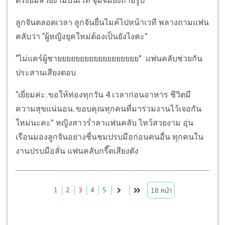
ตรงยิ้มสวยงามบนเวที จุ้มจิ้มยังถ่ายรูป
ลูกจันตลอดเวลา ลูกจันยื่นไมค์ไปหน้าเวที พลางถามแฟน
คลับว่า “ผู้หญิงยุคใหม่ต้องเป็นยังไงคะ”
“ไม่แคร์ผู้ชายยยยยยยยยยยยยยยยยย” แฟนคลับช่วยกัน
ประสานเสียงตอบ
“เยี่ยมค่ะ..ขอให้ท่องทุกวัน 4 เวลาก่อนอาหาร ชีวิตมี
ความสุขแน่นอน..ขอบคุณทุกคนที่มาร่วมงานไว้เจอกัน
ใหม่นะคะ” หญิงสาวร่ำลาแฟนคลับ ไหว้สวยงาม อุ่น
เรือนมองลูกจันอย่างชื่นชมปรบมือก่อนคนอื่น ทุกคนใน
งานปรบมือลั่น แฟนคลับกรี๊ดเสียงดัง
1
2
3
4
5
18
หน้า