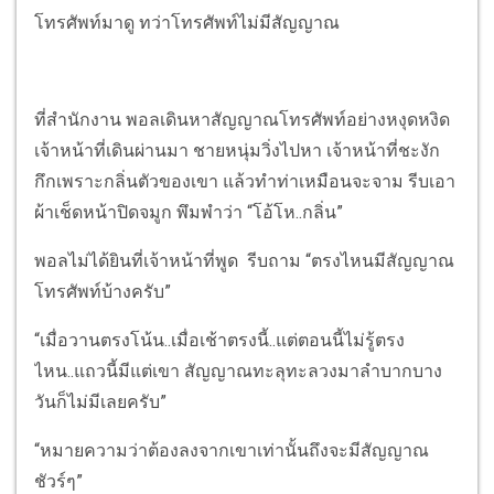
โทรศัพท์มาดู ทว่าโทรศัพท์ไม่มีสัญญาณ
ที่สำนักงาน พอลเดินหาสัญญาณโทรศัพท์อย่างหงุดหงิด
เจ้าหน้าที่เดินผ่านมา ชายหนุ่มวิ่งไปหา เจ้าหน้าที่ชะงัก
กึกเพราะกลิ่นตัวของเขา แล้วทำท่าเหมือนจะจาม รีบเอา
ผ้าเช็ดหน้าปิดจมูก พึมพำว่า “โอ้โห..กลิ่น”
พอลไม่ได้ยินที่เจ้าหน้าที่พูด รีบถาม “ตรงไหนมีสัญญาณ
โทรศัพท์บ้างครับ”
“เมื่อวานตรงโน้น..เมื่อเช้าตรงนี้..แต่ตอนนี้ไม่รู้ตรง
ไหน..แถวนี้มีแต่เขา สัญญาณทะลุทะลวงมาลำบากบาง
วันก็ไม่มีเลยครับ”
“หมายความว่าต้องลงจากเขาเท่านั้นถึงจะมีสัญญาณ
ชัวร์ๆ”