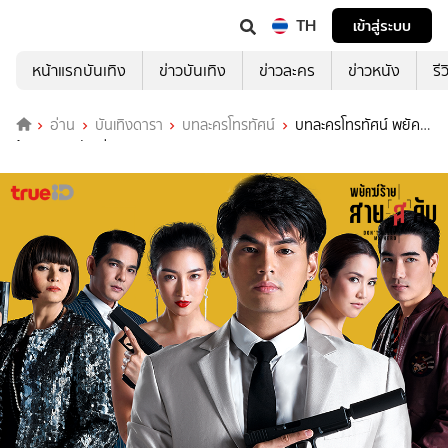
TH
เข้าสู่ระบบ
หน้าแรกบันเทิง
ข่าวบันเทิง
ข่าวละคร
ข่าวหนัง
รี
อ่าน
บันเทิงดารา
บทละครโทรทัศน์
บทละครโทรทัศน์ พยัคฆ์
ร้ายสาย(ส)ลับ ช่อง True4U