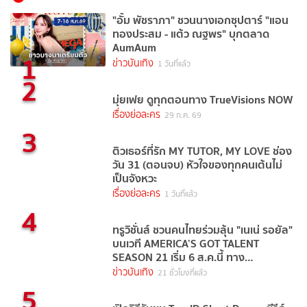
"อั้ม พัชราภา" ชวนนางเอกซุปตาร์ "แอน
ทองประสม - แต้ว ณฐพร" บุกตลาด
AumAum
1
ข่าวบันเทิง
1 วันที่แล้ว
2
มุ่ยเฟย ดูทุกตอนทาง TrueVisions NOW
เรื่องย่อละคร
29 ก.ค. 69
3
ติวเธอร์ที่รัก MY TUTOR, MY LOVE ช่อง
วัน 31 (ตอนจบ) หัวใจของทุกคนเต้นไม่
เป็นจังหวะ
เรื่องย่อละคร
1 วันที่แล้ว
4
ทรูวิชั่นส์ ชวนคนไทยร่วมลุ้น "เนเน่ รอยัล"
บนเวที AMERICA’S GOT TALENT
SEASON 21 เริ่ม 6 ส.ค.นี้ ทาง
TrueVisions NOW
ข่าวบันเทิง
21 ชั่วโมงที่แล้ว
5