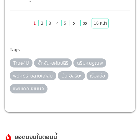
1
2
3
4
5
16
หน้า
Tags
True4U
จั๊กจั่น-อคัมย์สิริ
ดรีม-ณฐณพ
พยัคฆ์ร้ายสาย(ส)ลับ
ฮั่น-อิสริยะ
เรื่องย่อ
แพนเค้ก-เขมนิจ
ยอดนิยมในตอนนี้