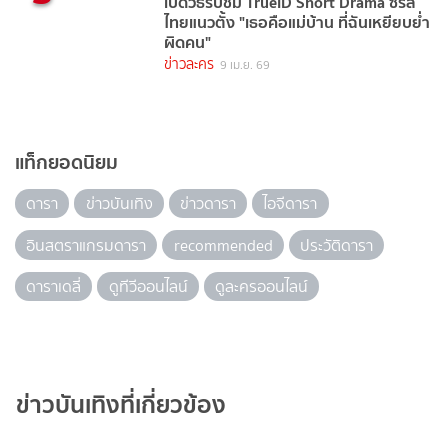
เปิดวิธีรับชม TrueID Short Drama ซีรีส์
ไทยแนวตั้ง "เธอคือแม่บ้าน ที่ฉันเหยียบย่ำ
ผิดคน"
ข่าวละคร
9 เม.ย. 69
แท็กยอดนิยม
ดารา
ข่าวบันเทิง
ข่าวดารา
ไอจีดารา
อินสตราแกรมดารา
recommended
ประวัติดารา
ดาราเดลี่
ดูทีวีออนไลน์
ดูละครออนไลน์
ข่าวบันเทิงที่เกี่ยวข้อง