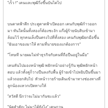
“เร็ว !” เคนและพุฒิวิ่งขึ้นบันไดไป
บนดาดฟ้าตึก ประตูดาดฟ้าเปิดออก เคนกับพุฒิก้าวออก
มา ทันใดนั้นทั้งสองก็ต้องชะงัก แก๊งผู้ร้ายนับสิบเข้ามา
ล้อมไว้ ทุกคนเล็งปืนตรงไปที่ทั้งสอง เคนกับพุฒิยกมือขึ้น
“ฉันเอาของมาให้ ตามที่นายของแกต้องการ”
“โทษที นายผมไม่ทำธุรกิจกับคนที่ถือปืนอยู่ในมือ”
เคนหันไปมองหน้าพุฒิ พยักหน้าอย่างรู้กัน พุฒิพยักหน้า
ตอบ แล้วทั้งคู่ก็วางปืนลงกับพื้น ผู้ร้ายเข้าไปหยิบปืนขึ้นมา
แล้วถอยกลับไป หัวหน้าวายร้ายเดินเข้ามาทางช่องทางที่
ลูกน้องแหวกเปิดทางให้
“สวัสดี นึกว่าจะไม่มากันซะแล้ว”
“นัดสำคัญ ไม่มาได้ยังไง” เคนกวน