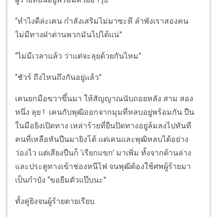
“ทำไงดีล่ะเคน กำลังเสริมไม่มาซะที ลำพังเราสองคน
ไม่มีทางฝ่าด่านพวกมันไปได้แน่”
“ไม่มีเวลาแล้ว ว่าแต่จะลุยด้วยกันไหม”
“ชัวร์ ถึงไหนถึงกันอยู่แล้ว”
เคนยกมือขวาขึ้นมา ให้สัญญาณนับถอยหลัง สาม สอง
หนึ่ง ลุย ! เคนกับพุฒิออกจากมุมที่หลบอยู่พร้อมกัน ปืน
ในมือยิงเปิดทาง เหล่าร้ายที่ยืนปิดทางอยู่ล้มลงไปทันที
คนที่เหลือหันปืนมายิงโต้ แต่เคนและพุฒิหลบได้อย่าง
ว่องไว แต่เสียงปืนก็ ‘เรียกแขก’ มาเพิ่ม ทั้งจากด้านล่าง
และประตูทางเข้าช่องหนีไฟ จนพุฒิต้องใช้ศพผู้ร้ายมา
เป็นกำบัง “ขอยืมตัวแป๊บนะ”
ทั้งคู่ยิงจนผู้ร้ายตายเรียบ